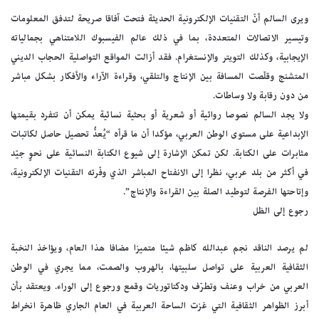
ويرى السالم أنّ التقنيات الإلكترونية الحديثة فتحت آفاقا صريحة لتدفق المعلومات
وتيسير الاتصالات المتعددة، بما في ذلك عالم الفيسبوك اللامتناهي بجمالياته
الإيجابية، وكذلك التويتر والإنستغرام. فقد أزالت المواقع التواصلية الحجاب الديني
المتشنج وقلّصت المسافة بين الإنتاج والتلقي، وقراءة الآراء والأفكار بشكل مباشر
من دون رقابة ولا وساطات.
ولا يجد السالم نصوصا روائية أو شعرية أو بحثية نسائية يمكن أن تتفرد بقيمتها
الإبداعية على مستوى الوطن العربي، مؤكدا أن ما قرأه “يُعدُّ تحصيل حاصل لكاتبات
مثابرات على الكتابة. لكن تمكن الإشارة إلى شيوع الكتابة النسائية على نحوٍ جيّد
في أكثر من بلد عربي، نظرا إلى الانفتاح المباشر الذي وفّرته التقنيات الإلكترونية،
وإتاحتها الفرصة لتوطيد الصلة بين القراءة والإنتاج”.
رجوع إلى الظل
لم يرصد الناقد نجم عبدالله كاظم شيئا متميزا مضافا هذا العام، ويؤاخذ النخبة
الثقافية العربية على تواصل سلبيتها، بالهروب والصمت، مما يجري في الوطن
العربي من خراب وعنف وتطرّف ودكتاتوريات وقمع ورجوع إلى الوراء. ويعتقد بأن
أبرز الظواهر الثقافية التي غزت الساحة العربية في العام الجاري ظاهرة انخراط