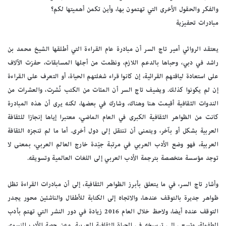
والفكر والحقول الأخرى التي تهتمون بها، وأين تكمن أهميتها لكم؟
مبادرات تحفيزية
يعتقد الروائي أمير تاج السر أن مبادرة عام القراءة التي أطلقها الشيخ محمد بن
راشد في دبي، وحباها بالدعم اللازم، ونظمت من أجلها المسابقات، حفزت الآلاف
على استعادة لياقتهم القرائية، إن كانوا قراء شغلتهم الحياة، أو التعرف على القراءة
إن لم يكونوا كذلك. ويضيف تاج السر أن المئات من الكتب نُشرت، والعشرات من
الندوات الثقافية أقيمت هنا وهناك، وشارك في بعضها، لكنه يرى أن هذه المبادرة
كانت من الظواهر الثقافية الكبرى في العام الماضي، معتبرا إياها إنجازا للثقافة
العربية بشكل أو بآخر، ويتمنى أن تنتقل إلى دول أخرى. أما ما لم تنجزه الثقافة
العربية، فهو وضع الأدب العربي في مرتبة جيّدة خارج العالم العربي، بمعنى لا
توجد مؤسسة متخصصة بترجمة الأدب العربي إلى اللغات العالمية وتسويقه.
وأشار تاج السر، في ما يتعلق بأبرز الظواهر الثقافية، إلى أن مبادرات القراءة تظل
ظواهر جديرة بالتوقف عندها، والاتجاه إلى الكتابة للأطفال والناشئين محور يجدر
التوقف عنده أيضا، ولاحظ خلال العام 2016 زيادة في دور النشر التي تهتم بأدب
الطفولة، وتسعى إلى ترسيخه في الحياة الثقافية العربية. وعن حصة الأدب النسوي