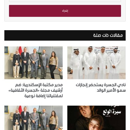
خ
ل
ب
ر
ي
د
مقالات ذات صلة
ك
ا
ل
إ
ل
ك
ت
ر
نادي الجسرة يستحضر إنجازات
مدير مكتبة الإسكندرية: ضم
و
سمو الأمير الوالد
أرشيف مجلة «الجسرة الثقافية»
لمقتنياتنا إضافة نوعية
ن
ي