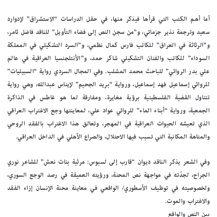
أما أهم الكتب التي قرأها فيذكر منها، في حقل الدراسات “الاستشراق” لإدوارد
سعيد وترجمة نذير جزماتي، و”من سجن النص إلى فضاء التأويل” للناقد فاضل ثامر،
و”الرثاثة في العراق” للكاتب فارس كمال نظمي، و”السرد التشكيلي في المملكة
السوداء” للكاتب والفنان التشكيلي شاكر حمد، و”الأنتلجنسيا العراقية في عالم
علي بدر الروائي” للباحث محمد المشلب. وفي المجال السردي رواية “السبيليات”
للروائي إسماعيل فهد إسماعيل، ورواية “بريد الجحيم” لإيناس عبدالله، وهي رواية
تتناول القضية الفلسطينية برؤية مغايرة، ومفارقة لما هو غاطس في الذاكرة
الجمعية، ورواية “أبناء الماء” للروائي عواد علي، لمعاينتها وجع الاغتراب العراقي
الذي تعيشه الحيوات العراقية في المهجر، وتعالق هذا الاغتراب بالفقد الروحي
والمتاهة المكانية التي تسبب فيها الاحتلال، والصراع الأهلي في الداخل العراقي.
وفي الشعر يذكر الناقد ديوان “قارب إلى لسبوس: مرثية بنات نعش” للشاعر نوري
الجراح، لجدّته في مواجهة نص المحنة، ورؤيته العميقة في رصد الوجع السوري،
ولخصوصيته في توظيف الأسطوري/ الواقعي في معاينة محنة الإنسان إزاء الفقد
والاغتراب والموت.
بين النص والواقع