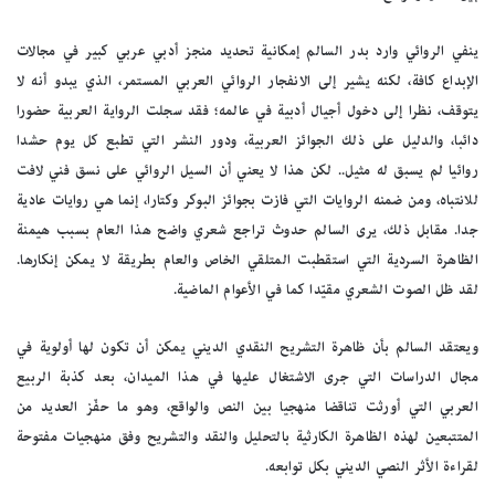
ينفي الروائي وارد بدر السالم إمكانية تحديد منجز أدبي عربي كبير في مجالات
الإبداع كافة، لكنه يشير إلى الانفجار الروائي العربي المستمر، الذي يبدو أنه لا
يتوقف، نظرا إلى دخول أجيال أدبية في عالمه؛ فقد سجلت الرواية العربية حضورا
دائبا، والدليل على ذلك الجوائز العربية، ودور النشر التي تطبع كل يوم حشدا
روائيا لم يسبق له مثيل.. لكن هذا لا يعني أن السيل الروائي على نسق فني لافت
للانتباه، ومن ضمنه الروايات التي فازت بجوائز البوكر وكتارا، إنما هي روايات عادية
جدا. مقابل ذلك، يرى السالم حدوث تراجع شعري واضح هذا العام بسبب هيمنة
الظاهرة السردية التي استقطبت المتلقي الخاص والعام بطريقة لا يمكن إنكارها.
لقد ظل الصوت الشعري مقيّدا كما في الأعوام الماضية.
ويعتقد السالم بأن ظاهرة التشريح النقدي الديني يمكن أن تكون لها أولوية في
مجال الدراسات التي جرى الاشتغال عليها في هذا الميدان، بعد كذبة الربيع
العربي التي أورثت تناقضا منهجيا بين النص والواقع، وهو ما حفّز العديد من
المتتبعين لهذه الظاهرة الكارثية بالتحليل والنقد والتشريح وفق منهجيات مفتوحة
لقراءة الأثر النصي الديني بكل توابعه.