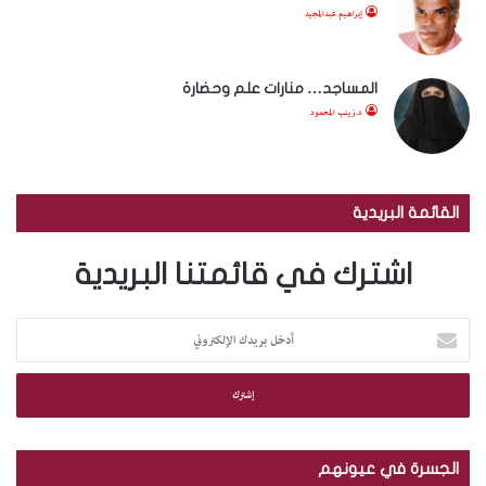
إبراهيم عبدالمجيد
المساجد… منارات علم وحضارة
د.زينب المحمود
القائمة البريدية
اشترك في قائمتنا البريدية
أ
د
خ
ل
ب
ر
ي
الجسرة في عيونهم