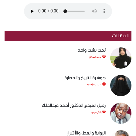
المقالات
تحت بشت واحد
مريم الحمادي
جوهرة التاريخ والحضارة
د.زينب المحمود
رحيل المبدع الدكتور أحمد عبدالملك
بابكر عيسى
الرواية والعدل والأشرار