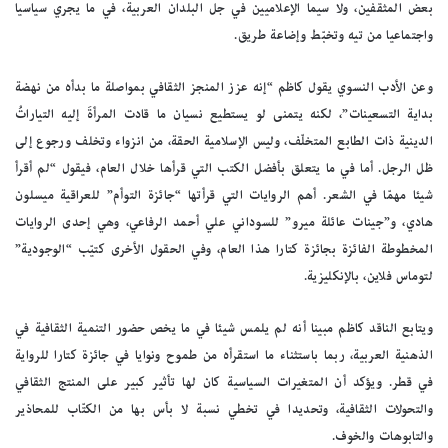
بعض المثقفين، ولا سيما الإعلاميين في جل البلدان العربية، في ما يجري سياسيا
واجتماعيا من تيه وتخبّط وإضاعة طريق.
وعن الأدب النسوي يقول كاظم “إنه عزز المنجز الثقافي بمواصلة ما بدأه من نهضة
بداية التسعينات”، لكنه يتمنى لو يستطيع نسيان ما قادت المرأةَ إليه التياراتُ
الدينية ذات الطابع المتخلّف، وليس الإسلامية الحقة، من انزواء وتخلف ورجوع إلى
ظل الرجل. أما في ما يتعلق بأفضل الكتب التي قرأها خلال العام، فيقول “لم أقرأ
شيئا مهمّا في الشعر. أهم الروايات التي قرأتها “جائزة التوأم” للعراقية ميسلون
هادي، و”جينات عائلة ميرو” للسوداني علي أحمد الرفاعي، وهي إحدى الروايات
المخطوطة الفائزة بجائزة كتارا هذا العام، وفي الحقول الأخرى كتيّب “الوجودية”
لتوماس فلاين، بالإنكليزية.
ويتابع الناقد كاظم مبينا أنه لم يلمس شيئا في ما يخص حضور التنمية الثقافية في
الذهنية العربية، ربما باستثناء ما استقرأه من طموح ونوايا في جائزة كتارا للرواية
في قطر. ويؤكد أن المتغيرات السياسية كان لها تأثير كبير على المنتج الثقافي
والتحولات الثقافية، وتحديدا في تخطي نسبة لا بأس بها من الكتّاب للمحاذير
والتابوهات والخوف.