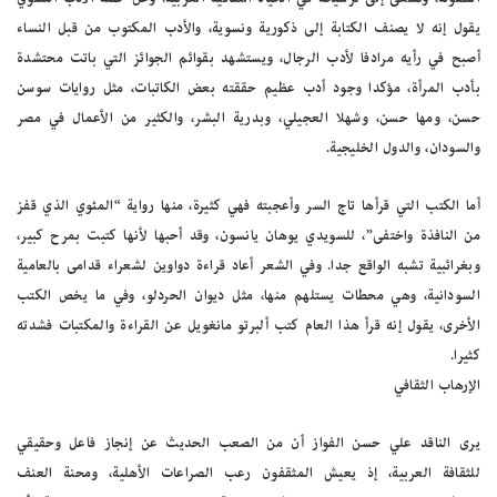
يقول إنه لا يصنف الكتابة إلى ذكورية ونسوية، والأدب المكتوب من قبل النساء
أصبح في رأيه مرادفا لأدب الرجال، ويستشهد بقوائم الجوائز التي باتت محتشدة
بأدب المرأة، مؤكدا وجود أدب عظيم حققته بعض الكاتبات، مثل روايات سوسن
حسن، ومها حسن، وشهلا العجيلي، وبدرية البشر، والكثير من الأعمال في مصر
والسودان، والدول الخليجية.
أما الكتب التي قرأها تاج السر وأعجبته فهي كثيرة، منها رواية “المئوي الذي قفز
من النافذة واختفى”، للسويدي يوهان يانسون، وقد أحبها لأنها كتبت بمرح كبير،
وبغرائبية تشبه الواقع جدا. وفي الشعر أعاد قراءة دواوين لشعراء قدامى بالعامية
السودانية، وهي محطات يستلهم منها، مثل ديوان الحردلو، وفي ما يخص الكتب
الأخرى، يقول إنه قرأ هذا العام كتب ألبرتو مانغويل عن القراءة والمكتبات فشدته
كثيرا.
الإرهاب الثقافي
يرى الناقد علي حسن الفواز أن من الصعب الحديث عن إنجاز فاعل وحقيقي
للثقافة العربية، إذ يعيش المثقفون رعب الصراعات الأهلية، ومحنة العنف