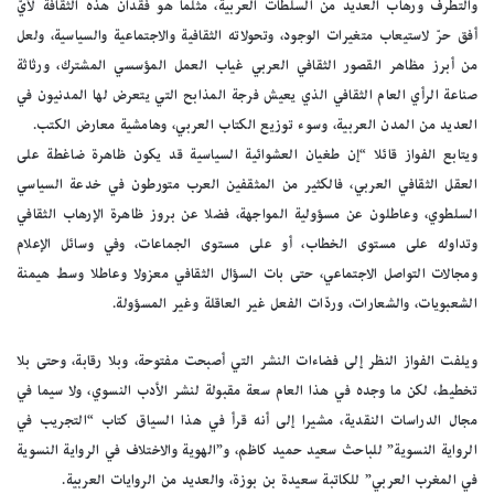
والتطرف ورهاب العديد من السلطات العربية، مثلما هو فقدان هذه الثقافة لأيّ
أفق حرّ لاستيعاب متغيرات الوجود، وتحولاته الثقافية والاجتماعية والسياسية، ولعل
من أبرز مظاهر القصور الثقافي العربي غياب العمل المؤسسي المشترك، ورثاثة
صناعة الرأي العام الثقافي الذي يعيش فرجة المذابح التي يتعرض لها المدنيون في
العديد من المدن العربية، وسوء توزيع الكتاب العربي، وهامشية معارض الكتب.
ويتابع الفواز قائلا “إن طغيان العشوائية السياسية قد يكون ظاهرة ضاغطة على
العقل الثقافي العربي، فالكثير من المثقفين العرب متورطون في خدعة السياسي
السلطوي، وعاطلون عن مسؤولية المواجهة، فضلا عن بروز ظاهرة الإرهاب الثقافي
وتداوله على مستوى الخطاب، أو على مستوى الجماعات، وفي وسائل الإعلام
ومجالات التواصل الاجتماعي، حتى بات السؤال الثقافي معزولا وعاطلا وسط هيمنة
الشعبويات، والشعارات، وردّات الفعل غير العاقلة وغير المسؤولة.
ويلفت الفواز النظر إلى فضاءات النشر التي أصبحت مفتوحة، وبلا رقابة، وحتى بلا
تخطيط، لكن ما وجده في هذا العام سعة مقبولة لنشر الأدب النسوي، ولا سيما في
مجال الدراسات النقدية، مشيرا إلى أنه قرأ في هذا السياق كتاب “التجريب في
الرواية النسوية” للباحث سعيد حميد كاظم، و”الهوية والاختلاف في الرواية النسوية
في المغرب العربي” للكاتبة سعيدة بن بوزة، والعديد من الروايات العربية.