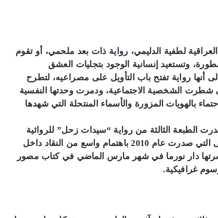
لعراقية لطفية الدليمي، رواية ذات بعد ملحمي، أو تقوم
ورة، وتستعيد إنسانية الوجود بتجليات العشق
أنها رواية تفتح باب التأويل على مصراعيه، لتطرح
 شطرت الشخصية الاجتماعية، ودمرت وحدتها النفسية
اء بالهويات المزورة والأسماء المنتحلة التي شهدها
رت الطبعة الثالثة من رواية “سيدات زحل” للروائية
العراقية لطفية الدليمي. وقد حظيت طبعتها الأولى التي صدرت عام 2010 باهتمام واسع من النقاد داخل
ونشرتها دار نورما في شهر مارس الماضي في كتاب مصور
سوم غرافيكية.