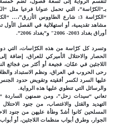
تنقسم الرواية إلى تسعة فصول، تضم خمسة و
أوراق بغداد 2003- 2006″ و”بغداد 2006”.
وتسرد كل كرّاسة من هذه الكرّاسات، التي دونته
الحصار والاحتلال الأميركي للعراق، إضافة إلى
اللاجئين في عمّان، فجيعة أو أكثر من فجائع ال
رحى الحروب في العراق، ونظم الاستبداد والظلام
عليها السرد لكسر أفقيته وتقويض حدود الجنس ا
والرسائل التي تنطوي عليها هذه الرواية.
تعاني “سيدات زحل”، ومن ضمنهن الساردة “حياة
التهديد والقتل والاغتصاب، من جنود الاحتلا
المسلحين كانوا أشدّ وطأة عليهن من جنود الاح
الجوار، وطرق أبواب منظمات اللاجئين، أو أبواب ا