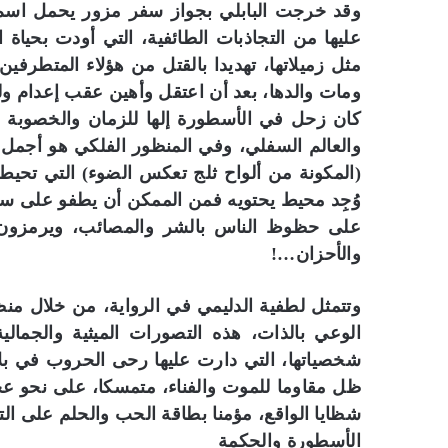
وقد خرجت البابلي بجواز سفر مزور يحمل اسم “
عليها من التجاذبات الطائفية، التي أودت بحياة 
مثل زميلاتها، تهديدا بالقتل من هؤلاء المتطرف
ومات والدها، بعد أن اعتقل وأهين عقب إعدام و
كان زحل في الأسطورة إلها للزمان والخصوبة وا
والعالم السفلي، وفي المنظور الفلكي هو أجمل 
(المكونة من ألواح ثلج تعكس الضوء) التي تحيط 
وُجِد محيط يحتويه فمن الممكن أن يطفو على سط
على حظوظ الناس بالشر والمصائب، ويرمزون ب
والأحزان…!
وتتمثل لطفية الدليمي في الرواية، من خلال منظ
الوعي بالذات، هذه التصورات الميثية والجمالية
شخصياتها، التي دارت عليها رحى الحروب في بلا
ظل مقاوما للموت والفناء، متمسكا، على نحو عج
شظايا الواقع، مؤمنا بطاقة الحب والحلم على الت
الأسطورة والحكمة