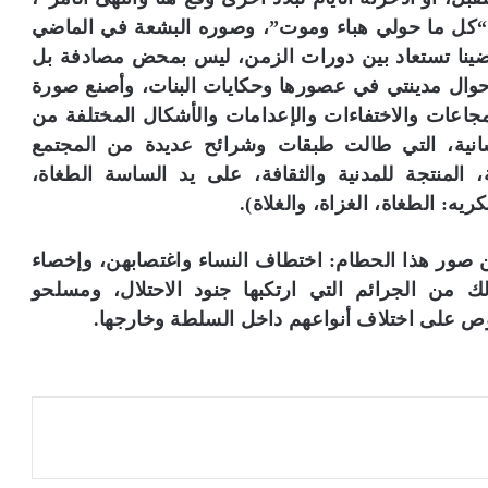
“كل ما حولي هباء وموت”، وصوره البشعة في الماضي
ضينا تستعاد بين دورات الزمن، ليس بمحض مصادفة بل
 وأحوال مدينتي في عصورها وحكايات البنات، وأصنع صورة
مجاعات والاختفاءات والإعدامات والأشكال المختلفة من
نسانية، التي طالت طبقات وشرائح عديدة من المجتمع
المنتجة للمدنية والثقافة، على يد الساسة الطغاة،
ريه: الطغاة، الغزاة، والغلاة).
ن صور هذا الحطام: اختطاف النساء واغتصابهن، وإخصاء
 من الجرائم التي ارتكبها جنود الاحتلال، ومسلحو
وص على اختلاف أنواعهم داخل السلطة وخارجها.