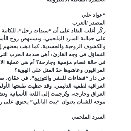
*عواد علي
المصدر /العرب
ركّز أغلب النقاد على أن “سيدات زحل”، للكاتبة ا
على جمالية السرد الملحمي، وتستنهض روح الأسط
والكشوف الروحية والجسدية. كما ذهب بعضهم إلى 
التساؤل في وجه القارئ: أهي صدمة الحرب التي
في حالة فصام مؤسية وجارحة؟ أم هي عملية الاحتم
العراقيون وعاشوها حدّ القتل على الهوية؟
عن دار “فضاءات للنشر والتوزيع”، في عمّان، صد
العراق وخارجه، وتُرجمت إلى اللغة الأسبانية 
موجه للشبان بعنوان “بيت البابلي” يحتوي على ر
السرد الملحمي