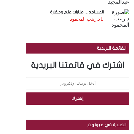
المساجد… منارات علم وحضارة
د.زينب المحمود
القائمة البريدية
اشترك في قائمتنا البريدية
أ
د
خ
ل
ب
ر
ي
د
الجسرة في عيونهم
ك