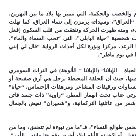
الخصب والحكمة، التي تتميز بها بلاد ما بين النهرين،
العراق”، وسيداته يرمزن إلى نساء العراق، كما نهلت
شيء، ومنه ظهرت الحركة وتفتقت من قلب السكون (فعل
علت شخصية “حياة البابلي”، التي “تحب السماء والماء”،
ا الرعد، مركزا وبؤرة لكل أحداث الرواية “قال لي إنني
ا في يوم ماطر”.
 – الإيلانا” (الإيلانا = الألوهة) في التراث السومري
فيتها، حيث أن الحلقة المحيطة بزحل هي أرق صفيحة أو
حسناوات ورقيقات المشاعر ومرهفات الإحساس، “حياة”
مرتي عناب تحت انهمار المطر، “راوية” ذات جسد فاتن
لأشقر من عائلتها التركمانية، و”شميران” تفيض بالجمال
حس طوالع النساء”، فـ”ما من نبوءة لم تتحقق، وما من
، أو ادّخرته الأيام لبلاد أخرى وقع هنا وانتهى الأمر”،