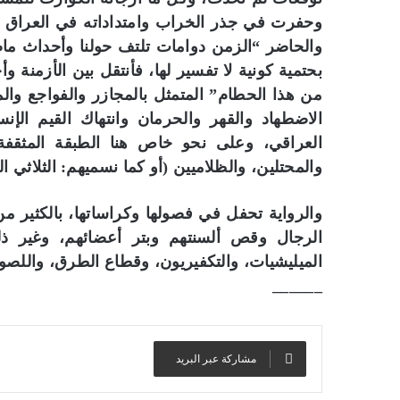
وحفرت في جذر الخراب وامتداداته في العراق 
والحاضر “الزمن دوامات تلتف حولنا وأحداث ما
بحتمية كونية لا تفسير لها، فأنتقل بين الأزمنة
من هذا الحطام” المتمثل بالمجازر والفواجع وال
الاضطهاد والقهر والحرمان وانتهاك القيم الإ
العراقي، وعلى نحو خاص هنا الطبقة المثقفة، 
والمحتلين، والظلاميين (أو كما نسميهم: الثلاثي الك
والرواية تحفل في فصولها وكراساتها، بالكثير م
الرجال وقص ألسنتهم وبتر أعضائهم، وغير ذلك
الميليشيات، والتكفيريون، وقطاع الطرق، واللص
______
مشاركة عبر البريد