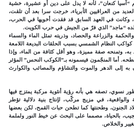
آسيا كنعان”، لأنه لا يدل على دين أو عشيرة، خشية
العديد من العراقيين الأبرياء، خرجت سرا بعد أن تلقت،
ين، وكانت في العهد السابق قد فقدت أخويها في الحرب،
لده “ماجد” الذي فرّ من الجيش في حرب الكويت.
لحكمة والزراعة والحصاد، وذريته تمثل الماء والسماء
كواكب النظام الشمسي بسبب الحلقات البديعة اللامعة
به، وتمنحه صفة مميزة، وهو أقل كثافة من الماء، وإذا
حه. أما المنجّمون فيسمونه بـ”الكوكب النحس” المؤثر
ه إلى الدهر والموت والتشاؤم والمصائب والكوارث
ور نسوي، تصفه هي بأنه رؤية أنثوية مركبة يمتزج فيها
 والواقعية، في مزيج مركّب، لإنتاج بنية دلالية تؤطر
د الجنون، وطحنتها كما تطحن حبات القمح، لكن بعضها
يب، بالحياة، مصمما على البحث عن خيط النور ولملمة
غيير والخلاص.