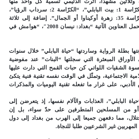
ثلاثين مشهدا، آثرت الدليمي تسمية كل واحد منها
بـ”الكرّاسة”، التي تحمل عنوانا فرعيا مثل “الكرّاسة 1: بيت البابلي”، “الكرّاسة 2: سرداب الرؤيا”،
“الكرّاسة 3: شارع الطاووس الأزرق”،… “الكرّاسة 35: زهرة أوكيناوا أو الجمال”. إضافة إلى ثلاثة
مشاهد تقديمية، أو استهلالية في الفصل الأول تحمل العناوين الآتية “بغداد: نيسان 2008″، “هوامش في
ا بطلة الرواية وساردتها “حياة البابلي” خلال سنوات
 الأوراق المبعثرة التي سجلتها “البنات” عند مفوضية
نسوة الشقيات اللواتي كن حبات القمح التي دارت عليها
ية الاجتماعية، وتمثّل في الوقت نفسه تقنية فنية يتكئ
لأدبي، على غرار ما تفعله تقنية اليوميات والمذكرات
 البابلي”، العذابات والآلام نفسها، إذ يتعرضن إلى
ل أو من المسلحين المتطرفين على حدّ سواء، بل إن
تلال، مما دفعهن جميعا إلى الهرب من بغداد إلى دول
لمهربين غير الشرعيين طلبا للنجاة.