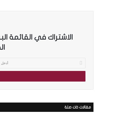
الاشتراك في القائمة الب
ال
أ
د
خ
ل
ب
ر
ي
د
ك
مقالات ذات صلة
ا
ل