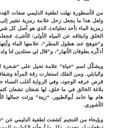
من الأسطورة نهلت لطفية الدليمي صفات القِدم و
ولعل هذا ما يجعل زحل علامة رمزية تشير إلى “
رمزية الماء (أحد تجلياته)، الذي هو أصل كل 
الخلق وانبثاقه عن المياه الأولى/ الأنثى)، فج
و”تتوهج عند هطول المطر”، علامتها الماء وآيته
أذكّره بطوفان الأنهار”، و”قال لي ستلدين لنا ولد
ويشكّل اسم “حياة” علامة تحيل على “شجرة الحياة
والبابلي. ومن الفلك استعارت رقة المرأة وشفا
قرص عرفه الوجود، وفي الرواية أغلب النساء 
بلاغة الخالق في ما خلق، لها شفتان تشعان كث
هام بها حامد أبوالطيور، “زينة” ورثت جمالها ا
الآشوري.
وبإيحاء من التنجيم كشفت لطفية الدليمي عن “ن
توقعات لم تحدث، وكل ما أرجأته الكوارث للمستقبل