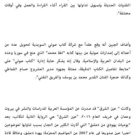
التقنيات الحديثة وتسهيل تداولها بين القراء أثناء القراءة والعمل وفي أوقات
مختلفة”.
وأضاف الجبين أنه وقع عقداً مع شركة كتاب صوتي السويدية لتحويل عدد من
أعماله إلى إصدارات صوتية من بينها كتابه “لغة محمد” الذي منع في سوريا وعدد
من البلدان العربية والإسلامية. وقال إنه يشكر عناية إدارة “كتاب صوتي” على
“متابعة تفاصيل الكتاب الدقيقة، ممثلة بجهود مدير المشروع حسام القماطي
وكذلك حنجرة الفنان القدير محمد بن يوسف والفريق التقني”.
وكانت “ عين الشرق” قد صدرت عن المؤسسة العربية للدراسات والنشر في بيروت
وعمان في خريف العام ٢٠١٦. ”عين الشرق” هي الرواية الثانية للكاتب، بعد
“يوميات يهودي من دمشق” التي أثارت الكثير من الجدل بسبب تناولها لموضوعين
اعتبرا حين صدورها في عام 2007 من المواضيع المحرّمة؛ يهود دمشق، وعلاقة قادة