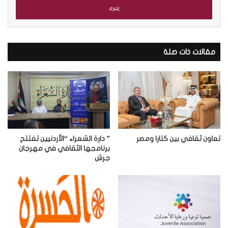
ل
ب
ر
ي
د
مقالات ذات صلة
ك
ا
ل
إ
ل
ك
ت
ر
تعاون ثقافي بين كتارا ومصر
” دارة الشعراء “الأردنيين تفتتح
و
برنامجها الثقافي في مهرجان
جرش
ن
ي