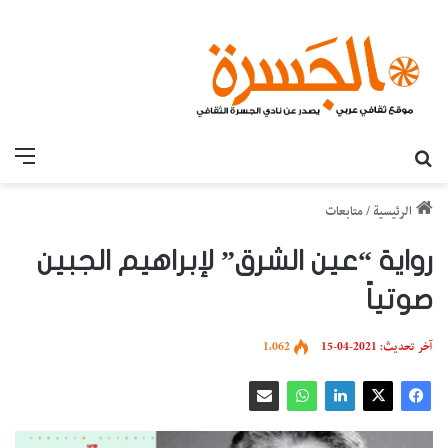
بحث عن
القائ
الرئيسية
/
متابعات
رواية “عين الشرق” لإبراهيم الجبين
صوتياً
آخر تحديث: 2021-04-15
1٬062