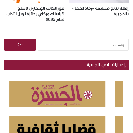
إعلان نتائج مسابقة «رماد العقل»
فوز الكاتب الهنغاري لاسلو
بالفجيرة
كراسناهوركاي بجائزة نوبل للآداب
لعام 2025
ا
ل
ب
ح
إصدارات نادي الجسرة
ث
ع
ن
: