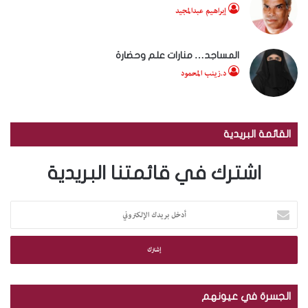
إبراهيم عبدالمجيد
المساجد… منارات علم وحضارة
د.زينب المحمود
القائمة البريدية
اشترك في قائمتنا البريدية
أ
د
خ
ل
ب
ر
ي
الجسرة في عيونهم