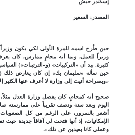
إسكندر حبش
المصدر: السفير
حين طُرح اسمه للمرة الأولى لكي يكون وزيرا
وزيراً للعمل، وبما أنه محامٍ ممارس، كان يعر
كثيرة. بيد أن «التركيبات» (و»الترتيبات») السياسي
حين سأله «سليمان بك» إن كان يعارض ذلك (وتسه
«وبصراحة أتيت إلى وزارة لا أعرف عنها الكثير إ
صحيح أنه كمحامٍ، كان يفضل وزارة العدل مثلاً،
اليوم وبعد سنة ونصف تقريباً على ممارسته صلاح
أشعر بالسرور، على الرغم من كل الصعوبات ا
الإمكانيات، إذ أنها فتحت لي آفاقاً جديدة حيث 
وعملي كانا بعيدين عن ذلك».