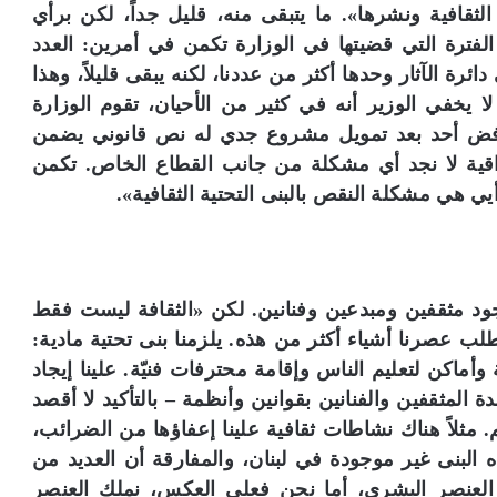
ثقافية ونشرها». ما يتبقى منه، قليل جداً، لكن برأي
فترة التي قضيتها في الوزارة تكمن في أمرين: العدد
ئرة الآثار وحدها أكثر من عددنا، لكنه يبقى قليلاً، وهذا
 يخفي الوزير أنه في كثير من الأحيان، تقوم الوزارة
رفض أحد بعد تمويل مشروع جدي له نص قانوني يضمن
قية لا نجد أي مشكلة من جانب القطاع الخاص. تكمن
ي هي مشكلة النقص بالبنى التحتية الثقافية».
ود مثقفين ومبدعين وفنانين. لكن «الثقافة ليست فقط
 عصرنا أشياء أكثر من هذه. يلزمنا بنى تحتية مادية:
ماكن لتعليم الناس وإقامة محترفات فنيّة. علينا إيجاد
ة المثقفين والفنانين بقوانين وأنظمة – بالتأكيد لا أقصد
. مثلاً هناك نشاطات ثقافية علينا إعفاؤها من الضرائب،
ذه البنى غير موجودة في لبنان، والمفارقة أن العديد من
ى العنصر البشري، أما نحن فعلى العكس، نملك العنصر