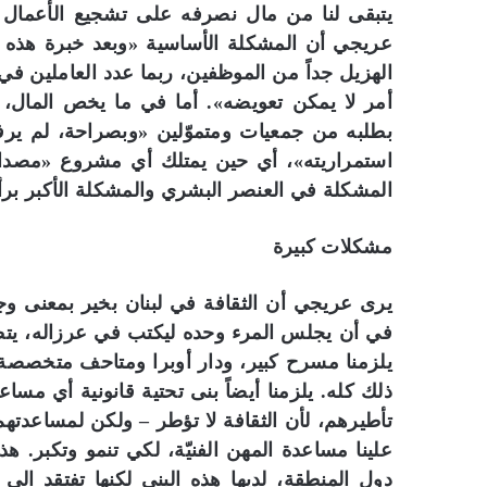
يتبقى لنا من مال نصرفه على تشجيع الأعمال ال
عريجي أن المشكلة الأساسية «وبعد خبرة هذه ال
الهزيل جداً من الموظفين، ربما عدد العاملين في دا
أمر لا يمكن تعويضه». أما في ما يخص المال، لا
بطلبه من جمعيات ومتموّلين «وبصراحة، لم ي
استمراريته»، أي حين يمتلك أي مشروع «مصدا
المشكلة في العنصر البشري والمشكلة الأكبر برأي
مشكلات كبيرة
يرى عريجي أن الثقافة في لبنان بخير بمعنى وج
في أن يجلس المرء وحده ليكتب في عرزاله، يتطلب
يلزمنا مسرح كبير، ودار أوبرا ومتاحف متخصصة وأ
ذلك كله. يلزمنا أيضاً بنى تحتية قانونية أي مساعد
تأطيرهم، لأن الثقافة لا تؤطر – ولكن لمساعدتهم
علينا مساعدة المهن الفنيّة، لكي تنمو وتكبر. ه
دول المنطقة، لديها هذه البنى لكنها تفتقد ال