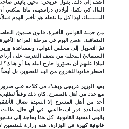
أضف إلى ذلك، يقول عريجي: «حين يأتيني صاحب ال
المال كي يكمل أولادي دراستهم، ماذا يمكنني أن 
البـــــــناء. لهذا كل ما نفعله هو تأخير الهدم قليلاً»
من جملة القوانين الأخيرة، قانون صندوق التعاض
المتعاقبة. «نحن اليوم في مرحلة القراءة الأخيرة
تمّ التحويل إلى مجلس النواب، وبمساعدة وزير 
السينمائيّ المحلية من نصف الضريبة على أرباحه
لماذا عليهم أن يصوّروا خارج البلد هنا أو هناك؟ لو
اضطر فنانونا للخروج من البلد للتصوير، بل أيضاً ل
يعيد الوزير عريجي ويشدّد في كلامه على ضرورة إ
مع عدد من أهل بالمسرح. كان ذلك وفقاً لطلبي، إ
أحد من أهل المسرح إلا السيدة نضال الأشق
المساعدة قدر استطاعتي. في أي حال، طلبت م
بالبنى التحتية القانونية. كل هذا بحاجة إلى تش
قانونية كبيرة في الوزارة، هذه وزارة للمثقفين ل