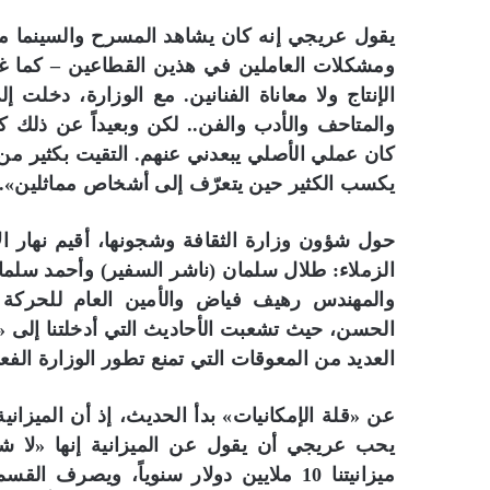
يقول عريجي إنه كان يشاهد المسرح والسينما مث
ومشكلات العاملين في هذين القطاعين – كما غ
الإنتاج ولا معاناة الفنانين. مع الوزارة، دخلت 
والمتاحف والأدب والفن.. لكن وبعيداً عن ذلك ك
كان عملي الأصلي يبعدني عنهم. التقيت بكثير من 
يكسب الكثير حين يتعرّف إلى أشخاص مماثلين».
حول شؤون وزارة الثقافة وشجونها، أقيم نهار ال
الزملاء: طلال سلمان (ناشر السفير) وأحمد سلما
والمهندس رهيف فياض والأمين العام للحركة ال
الحسن، حيث تشعبت الأحاديث التي أدخلتنا إلى «
العديد من المعوقات التي تمنع تطور الوزارة الفع
عن «قلة الإمكانيات» بدأ الحديث، إذ أن الميزانية 
يحب عريجي أن يقول عن الميزانية إنها «لا شي
ميزانيتنا 10 ملايين دولار سنوياً، ويصر