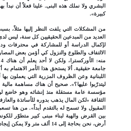
البشري ولا نملك هذه البنى. علينا فعلاً أن نبدأ
كبيرة».
من المشكلات التي يلفت النظر إليها مثلاً، بسب
العديد من المبدعين الحقيقيين كل سنة، ليس لدى
لإكمال الدراسة أو للمشاركة في محترفات ودورات
الالتفاف والطلوع والنزول كي أؤمن بعض المصاريف
م
جامعة حقيقية. ألا يستحق هذا الأمر الاهتمام به
اللبنانية وعن الظروف المزرية التي يعملون بها ل
ليتدرّبوا عليها؟». صحيح أن هناك مساهمة مالية م
مؤسسة عامة مستقلة منذ إنشائه وهو خاضع لوزير
الثقافة «لكن المال يذهب بدوره للأساتذة والعازفي
المقبول ولا تسمح له بالتقدم أبداً». من هنا تس
بين القرض والهبة لبناء مبنى كبير متطوّر للكو
أرض، نحن بحاجة إلى 14 ألف متر ولا يمكن إيجاد ذلك في بيروت».