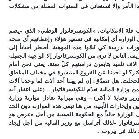
 بهذا الأمر وإلا فسنعاني في السنوات المقبلة من مشكلات
ب قلة الامكانيات، «الكونسرفاتوار الوطني» الذي «يضم
 الوزارة أي إمكانية في تسفير هؤلاء وإعطائهم أي منحة
 تدريبية كي يُنمّوا هذه الموهبة. أضطر أحياناً إلى
. الناس لا ترى من الكونسرفاتوار إلا الواجهة الجميلة
نه: الأوركسترا، ولكن لا أحد يعلم أن هناك 4 آلاف تلميذ يتابعون دراستهم كلّ سنة، يعني نحن أمام
 أكثر؟ لو تحدثنا عن الفروع المنتشرة في مختلف المناطق
َخجلت. هل تصدّق: إن لم يهبنا أحد آلات لما وجدنا آلات
ن وزارة المالية تقدّم للكونسرفاتوار – (على اعتبار أنه
 وصاية لا أكثر) – وهي ميزانية تعادل موازنة وزارة
ن وإيجارات الأبنية، من هنا تبقى هذه الموازنة دون الحد
عى الوزارة حالياً مع الحكومة الصينية من أجل «عرض هو
نسرفاتوار «لذلك أتراسل مع وزير المالية من أجل إيجاد