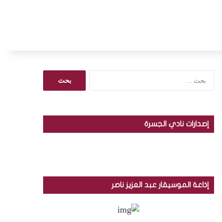
ا
ل
ب
ح
ث
إصدارات نادي الجسرة
ع
ن
:
إذاعة الموسيقار عبد العزيز ناصر