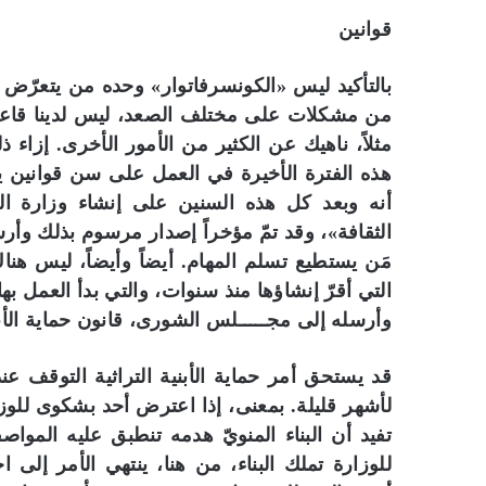
قوانين
بالتأكيد ليس «الكونسرفاتوار» وحده من يتعرّض 
من مشكلات على مختلف الصعد، ليس لدينا قاعات م
مثلاً، ناهيك عن الكثير من الأمور الأخرى. إزاء 
هذه الفترة الأخيرة في العمل على سن قوانين يج
أنه وبعد كل هذه السنين على إنشاء وزارة ال
الثقافة»، وقد تمّ مؤخراً إصدار مرسوم بذلك وأ
مَن يستطيع تسلم المهام. أيضاً وأيضاً، ليس هن
التي أقرّ إنشاؤها منذ سنوات، والتي بدأ العمل ب
وأرسله إلى مجـــــلس الشورى، قانون حماية الأبني
قد يستحق أمر حماية الأبنية التراثية التوقف عند
لأشهر قليلة. بمعنى، إذا اعترض أحد بشكوى للوز
تفيد أن البناء المنويّ هدمه تنطبق عليه المواصف
للوزارة تملك البناء، من هنا، ينتهي الأمر إلى