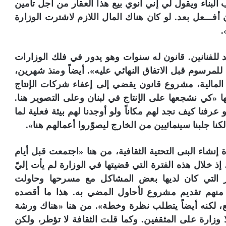
بناء ويقول لي إني أنوي بيع هذا العقار من أجل تأمين
أفـــعل بعد. لو كان هناك المال اللازم لاشترت الوزارة
.
د للفنانين. قانون له سنوات وهو يدور في فلك الوزارات
 للمرسوم قبل الاتفاق النهائي عليه». أيضاً ومنذ شهرين،
المالية، مشروع قانون يقضي إلى إعفاء شركات الإنتاج
ا «كي نشجعها على الإنتاج في لبنان وعلى التصوير هنا.
 عرفنا كيف نجد لهم مكاناً ولو أوجدنا لهم بيئة فعلية لما
كنا جلبنا سينمائيين من الخارج ليصوّروا أعمالهم هنا».
نشاء البنى التحتية الثقافية، من هنا «اجتمعت قبل أيام
ذ خلال هذه الفترة التي قضيتها في الوزارة لم يأت إليّ
ر التي كان لديها بعض المشاكل مع مسرحها وحاولت
نهم تقديم مشروع لأحاول المضي به. هذا ما أقصده
جيع، لكنه أيضاً يتطلب نظرة وخطة». من هنا «هناك ورشة
ا وزارة على المثقفين. وكما قلت الثقافة لا تؤطر، ولكن