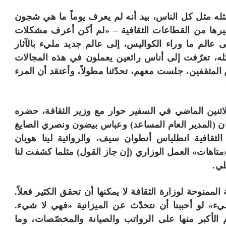
له مثل كل الناس، بيد أنه لم يعرف يوماً ما هي شجون
يرها من القطاعات الثقافية – «لم أكن أعرف مشكلات
إلى عالم ما وراء الكواليس، إلى عالم جديد مليء بالآثار
له، تعرّفت إلى أناس رائعين يعملون في هذه المجالات
المثقفين، جلست معهم، تحدّثنا مطولاً، وأعتقد أن المرء
اثنين الماضي في السفير حوار مع وزير الثقافة، حضره
ن (المدير العام المساعد) وعباس بيضون ونصري الصايغ
ثقافية انطلياس أنطوان سيف، والروائية لينا هويان
متاهات» العمل الوزاري (إن جاز القول) مثلما كشفت لنا
لي.
الممنوحة لوزارة الثقافة لا يمكنها أن تحقق الكثير فعلاً.
ء» لو أحببنا أن نتحدّث عن الميزانية «فهي لا شيء.
ف القسم الأكبر منها على الرواتب والصيانة والمخصّصات، وما