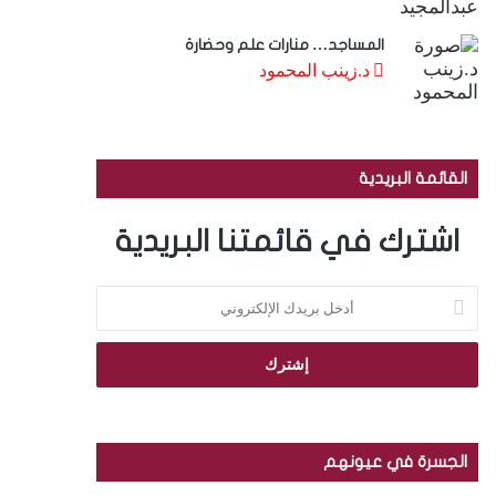
المساجد… منارات علم وحضارة
د.زينب المحمود
القائمة البريدية
اشترك في قائمتنا البريدية
أ
د
خ
ل
ب
ر
ي
د
الجسرة في عيونهم
ك