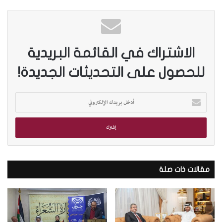
الاشتراك في القائمة البريدية
للحصول على التحديثات الجديدة!
أ
د
خ
ل
ب
ر
ي
د
مقالات ذات صلة
ك
ا
ل
إ