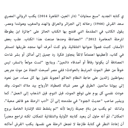
ي كتابه الجديد “سبع سماوات” (دار العين، القاهرة 2014) يكتب الروائي المصري
سعد القرش (1966) رحلاته إلى الجزائر والعراق والهند والمغرب وهولندا ومصر.
يقول الكاتب في المقدمة التي افتتح بها الكتاب الحائز على “جائزة ابن بطوطة
للرحلة المعاصرة 2012”: “المصادفة وحدها صنعت هذا الكتاب. عقب بعض
الأسفار، كتبت فصولاً عنوانها التلقائية. ولو كنت أعرف أنها ستجد طريقها لتستقر
في كتاب، لأعطيتها اهتماماً لائقاً يتجاوز فكرة رد جميل إلى أماكن أو بشر شاءت
المصادفة أن يكونوا رفاقاً أو أصدقاء دائمين”. ويتابع: “لست مولعاً بالسفر، ليس
خوفاً من خطر الموت المرتبط بالحوادث؛ ففي مصر أصبحت النجاة من موت متربص
بمواطنين زائدين على حاجة النظام الحاكم أعجوبة نفوز بها كل مساء، حين نعود
إلى بيوتنا سالمين. الطرق في مصر شباك لاصطياد الأرواح بيد ملاك الموت. وقد
عودت نفسي كل يوم على توقع الموت، قبل النوم، قبل الذهاب إلى العمل”. كما
ويشير صاحب “حديث الجنود” في مقدمته إلى أنّ “أدب الرحلة هو فائض محبة”،
ولذلك لم يكتب عن بلادٍ جميلة زارها لأنه “لم يلتقط تلك الإشارة الخاصة بروح
المكان”، ثمّ أنه حاول أن يعيد كتابته الأولية والتلقائية للمكان، لكنه تراجع معتبراً
أن إعادة النظر في كتابة طازجة لا تجعل الرحلة هي نفسها. يكتب القرش أماكنه