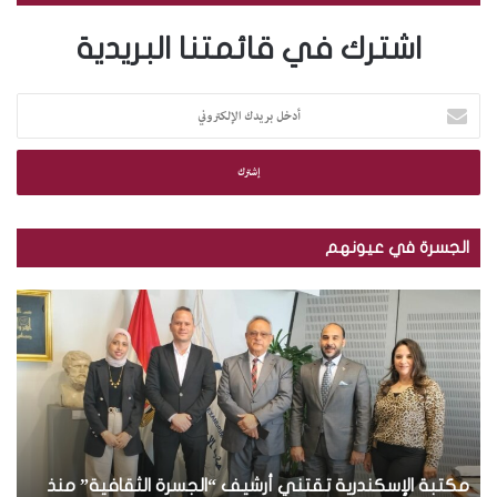
اشترك في قائمتنا البريدية
أ
د
خ
ل
ب
ر
ي
الجسرة في عيونهم
د
ك
م
ب
ا
ك
ا
ل
ت
ل
إ
ب
ص
ل
ة
و
ك
ا
ر
ت
ل
.
ر
إ
.
و
س
مكتبة الإسكندرية تقتني أرشيف “الجسرة الثقافية” منذ
ت
ب