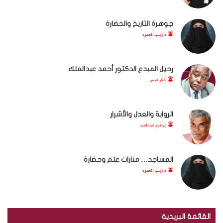
جوهرة التاريخ والحضارة
د.زينب المحمود
رحيل المبدع الدكتور أحمد عبدالملك
بابكر عيسى
الرواية والعدل والأشرار
إبراهيم عبدالمجيد
المساجد… منارات علم وحضارة
د.زينب المحمود
القائمة البريدية