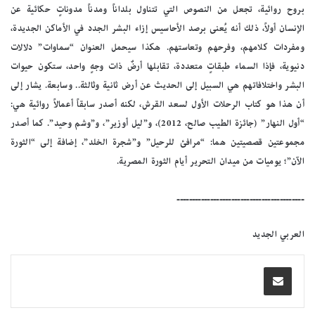
بروح روائية، تجعل من النصوص التي تتناول بلداناً ومدناً مدوناتٍ حكائية عن
الإنسان أولاً، ذلك أنه يُعنى برصد الأحاسيس إزاء البشر الجدد في الأماكن الجديدة،
ومفردات كلامهم، وفرحهم وتعاستهم. هكذا سيحمل العنوان “سماوات” دلالات
دنيوية، فإذا السماء طبقاتٍ متعددة، تقابلها أرضٌ ذات وجهٍ واحد، ستكون حيوات
البشر واختلافاتهم هي السبيل إلى الحديث عن أرض ثانية وثالثة.. وسابعة. يشار إلى
أن هذا هو كتاب الرحلات الأول لسعد القرش، لكنه أصدر سابقاً أعمالاً روائية هي:
“أول النهار” (جائزة الطيب صالح، 2012)، و”ليل أوزير”، و”وشم وحيد”. كما أصدر
مجموعتين قصصيتين هما: “مرافئ للرحيل” و”شجرة الخلد”، إضافة إلى “الثورة
الآن”؛ يوميات من ميدان التحرير أيام الثورة المصرية.
ــــــــــــــــــــــــــــــــــــــــــ
العربي الجديد