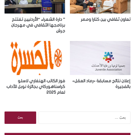
ل
ك
ت
ر
تعاون ثقافي بين كتارا ومصر
” دارة الشعراء “الأردنيين تفتتح
و
برنامجها الثقافي في مهرجان
جرش
ن
ي
إعلان نتائج مسابقة «رماد العقل»
فوز الكاتب الهنغاري لاسلو
بالفجيرة
كراسناهوركاي بجائزة نوبل للآداب
لعام 2025
ا
ل
ب
ح