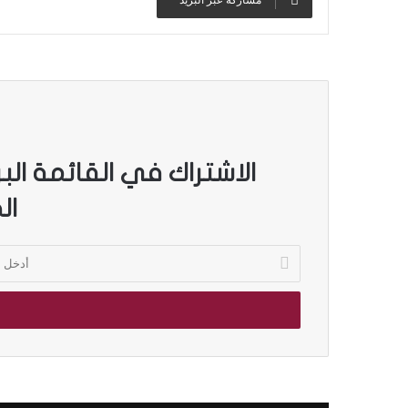
الاشتراك في القائمة الب
ال
أ
د
خ
ل
ب
ر
ي
د
ك