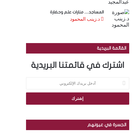
المساجد… منارات علم وحضارة
د.زينب المحمود
القائمة البريدية
اشترك في قائمتنا البريدية
أ
د
خ
ل
ب
ر
ي
د
الجسرة في عيونهم
ك