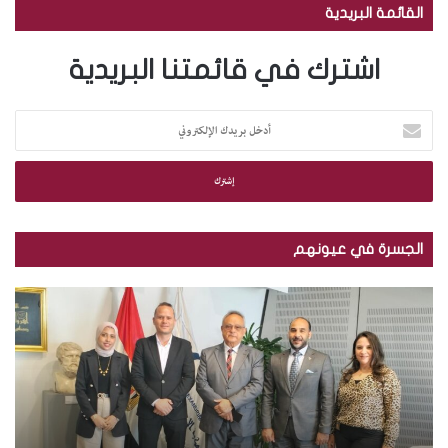
القائمة البريدية
اشترك في قائمتنا البريدية
أ
د
خ
ل
ب
ر
ي
الجسرة في عيونهم
د
ك
م
ب
ا
ك
ا
ل
ت
ل
إ
ب
ص
ل
ة
و
ك
ا
ر
ت
ل
.
ر
إ
.