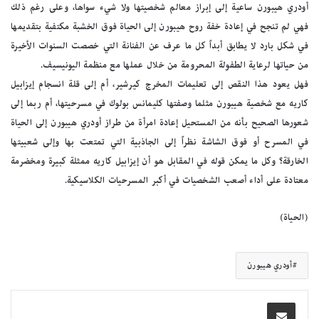
أودري هيبورن ساعية إلى إبراز معالم شخصيتها ولا شيء سواها، وعلى رغم ذلك
فهي لم تنجح في إعادة خفة روح هيبورن إلى الحياة فوق الخشبة مكتفية بتقديمها
في شكل بارد لا يطابق أبداً كل ما عرف عن الفنانة التي خصصت السنوات الأخيرة
من حياتها لرعاية الطفولة المحرومة من خلال عملها مع منظمة اليونيسيف.
فهل يعود هذا النقص إلى تعليمات المخرج كيرشير، أم إلى قلة انسجام إيزابيل
كاريه مع شخصية هيبورن مثلما وصفتها كليمانس بولوك في مسرحيتها، أم ربما إلى
شعورها الصحيح بأنه من المستحيل إعادة امرأة من طراز أودري هيبورن إلى الحياة
في المسرح أو فوق الشاشة نظراً إلى الجاذبية التي تمتعت بها وإلى شعبيتها
الخارقة؟ وكل ما يمكن قوله في المقابل هو أن إيزابيل كاريه ممثلة كبيرة ومخضرمة
معتادة على أداء أصعب الشخصيات في أكبر المسرحيات الكلاسيكية.
(الحياة)
أودري هيبورن