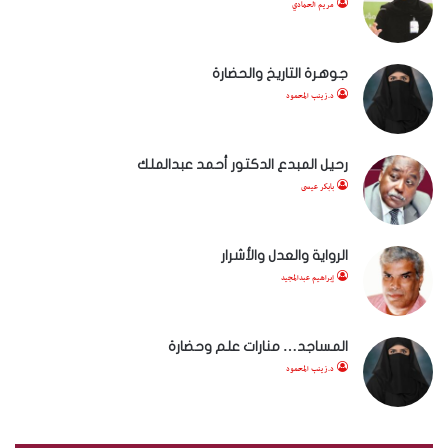
مريم الحمادي
جوهرة التاريخ والحضارة
د.زينب المحمود
رحيل المبدع الدكتور أحمد عبدالملك
بابكر عيسى
الرواية والعدل والأشرار
إبراهيم عبدالمجيد
المساجد… منارات علم وحضارة
د.زينب المحمود