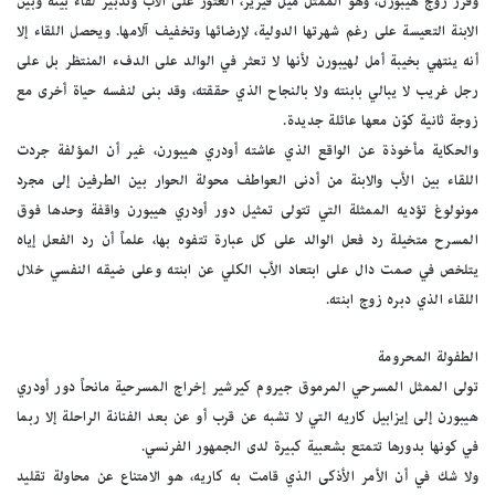
وقرّر زوج هيبورن، وهو الممثل ميل فيرير، العثور على الأب وتدبير لقاء بينه وبين
الابنة التعيسة على رغم شهرتها الدولية، لإرضائها وتخفيف آلامها. ويحصل اللقاء إلا
أنه ينتهي بخيبة أمل لهيبورن لأنها لا تعثر في الوالد على الدفء المنتظر بل على
رجل غريب لا يبالي بابنته ولا بالنجاح الذي حققته، وقد بنى لنفسه حياة أخرى مع
زوجة ثانية كوّن معها عائلة جديدة.
والحكاية مأخوذة عن الواقع الذي عاشته أودري هيبورن، غير أن المؤلفة جردت
اللقاء بين الأب والابنة من أدنى العواطف محولة الحوار بين الطرفين إلى مجرد
مونولوغ تؤديه الممثلة التي تتولى تمثيل دور أودري هيبورن واقفة وحدها فوق
المسرح متخيلة رد فعل الوالد على كل عبارة تتفوه بها، علماً أن رد الفعل إياه
يتلخص في صمت دال على ابتعاد الأب الكلي عن ابنته وعلى ضيقه النفسي خلال
اللقاء الذي دبره زوج ابنته.
الطفولة المحرومة
تولى الممثل المسرحي المرموق جيروم كيرشير إخراج المسرحية مانحاً دور أودري
هيبورن إلى إيزابيل كاريه التي لا تشبه عن قرب أو عن بعد الفنانة الراحلة إلا ربما
في كونها بدورها تتمتع بشعبية كبيرة لدى الجمهور الفرنسي.
ولا شك في أن الأمر الأذكى الذي قامت به كاريه، هو الامتناع عن محاولة تقليد