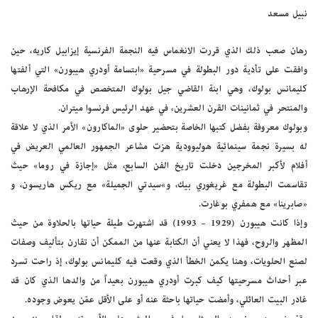
نبيل مسعد
رهان صعب ذلك الذي قررت الانغماس فيه النجمة الفرنسية إيزابيل كاريه، حين
وافقت على تأدية دور البطولة في مسرحية «ابتسامة أودري هيبورن» التي ألفتها
كليمانس بولوك، وهي ابنة القاضي جيل بولوك المتخصص في مكافحة الإرهاب
والمنتحر في ثمانينات القرن العشرين، في عهد الرئيس فرنسوا ميتران.
وبولوك معروفة بفضل كتبها الخاصة بتحضير حلوى «الماكارون» الأمر الذي لا علاقة
له بسيرة نجمة سينمائية هوليوودية هزت مشاعر الجمهور العالمي العريض في
أفلام لأكبر المخرجين دخلت تاريخ الفن السابع، مثل «إجازة في روما» حيث
تقاسمت البطولة مع غريغوري بيك، و»سيدتي الجميلة» مع ريكس هاريسون، و
«صابرينا» مع همفري بوغارت.
وإذا كانت هيبورن (1929 – 1993) قد اشتهرت طيلة حياتها بالحلاوة من حيث
المظهر والروح، فهذا لا يعني أن الكتابة عنها من الممكن أن تقارن بتأليف وصفات
لصنع الحلويات، وهنا يكمن الخطأ الذي وقعت فيه كليمانس بولوك، إذ راحت تسرد
عبر أحداث مسرحيتها كيف كبرت أودري هيبورن بعيداً من والدها الذي كان قد
غادر البيت العائلي، وأمضت حياتها باحثة عنه أو على الأقل عمّن يعوض وجوده.