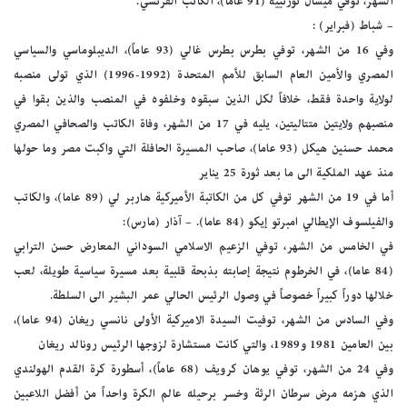
الشهر، توفي ميشال تورنييه (91 عاما)، الكاتب الفرنسي.
– شباط (فبراير) :
وفي 16 من الشهر، توفي بطرس بطرس غالي (93 عاماً)، الديبلوماسي والسياسي
المصري والأمين العام السابق للأمم المتحدة (1992-1996) الذي تولى منصبه
لولاية واحدة فقط، خلافاً لكل الذين سبقوه وخلفوه في المنصب والذين بقوا في
منصبهم ولايتين متتاليتين، يليه في 17 من الشهر، وفاة الكاتب والصحافي المصري
محمد حسنين هيكل (93 عاما)، صاحب المسيرة الحافلة التي واكبت مصر وما حولها
منذ عهد الملكية الى ما بعد ثورة 25 يناير
أما في 19 من الشهر توفي كل من الكاتبة الأميركية هاربر لي (89 عاما)، والكاتب
والفيلسوف الإيطالي امبرتو إيكو (84 عاما). – آذار (مارس):
في الخامس من الشهر، توفي الزعيم الاسلامي السوداني المعارض حسن الترابي
(84 عاما)، في الخرطوم نتيجة إصابته بذبحة قلبية بعد مسيرة سياسية طويلة، لعب
خلالها دوراً كبيراً خصوصاً في وصول الرئيس الحالي عمر البشير الى السلطة.
وفي السادس من الشهر، توفيت السيدة الاميركية الأولى نانسي ريغان (94 عاما)،
بين العامين 1981 و1989، والتي كانت مستشارة لزوجها الرئيس رونالد ريغان
وفي 24 من الشهر، توفي يوهان كرويف (68 عاماً)، أسطورة كرة القدم الهولندي
الذي هزمه مرض سرطان الرئة وخسر برحيله عالم الكرة واحداً من أفضل اللاعبين