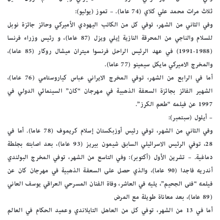
ثلاث مرات محمد علي كلاي (74 عاما). – تموز (يوليو):
وفي الثاني من الشهر، توفي كل من الكاتب اليهودي الأميركي وحائز جائزة نوبل
للسلام والناجي من المحرقة النازية إيلي ويزل (87 عاما)، و رئيس وزراء فرنسا
(1988-1991) في عهد الرئيس الراحل فرنسوا ميتران ميشال روكار (85 عاما)،
والمخرج الاميركي مايكل سيمينو (77 عاما).
أما في الرابع من الشهر، توفي المخرج الايراني عباس كياروستامي (76 عاما)،
الشهير الفائز بجائزة السعفة الذهبية في مهرجان “كان” السينمائي الدولي في
1997 عن فيلمه “طعم الكرز”.
– أيلول (سبتمبر):
وفي الثاني من الشهر، توفي رئيس أوزبكستان إسلام كريموف (78 عاما). أما في
28، توفي الرئيس الاسرائيلي السابق شيمون بيريز (93 عاما)، بعد اصابته بجلطة
دماغية. – تشرين الأول (أكتوبر): وفي التاسع من الشهر، توفي المخرج البولندي
أندريه فاجدا (90 عاما)، والذي حصل على السعفة الذهبية في مهرجان كان عن
فيلمه “فتى الجحيم”، يليه في العاشر، وفاة الفنان المسرحي العراقي يوسف العاني
(89 عاما)، بعد معاناة طويلة مع المرض
أما في 13 من الشهر، توفي كل من العاهل التايلاندي وعميد الحكام في العالم