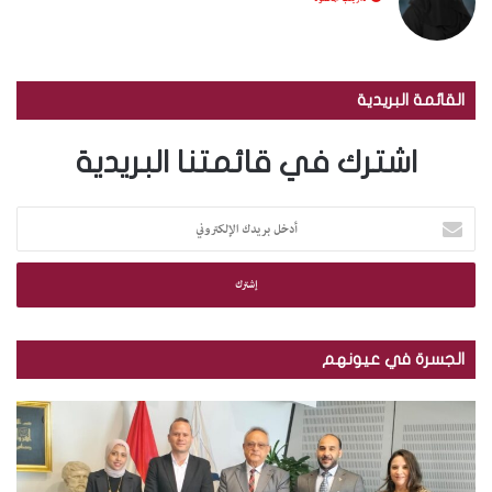
القائمة البريدية
اشترك في قائمتنا البريدية
أ
د
خ
ل
ب
ر
ي
الجسرة في عيونهم
د
ك
م
ب
ا
ك
ا
ل
ت
ل
إ
ب
ص