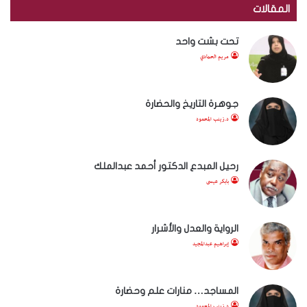
المقالات
تحت بشت واحد
مريم الحمادي
جوهرة التاريخ والحضارة
د.زينب المحمود
رحيل المبدع الدكتور أحمد عبدالملك
بابكر عيسى
الرواية والعدل والأشرار
إبراهيم عبدالمجيد
المساجد… منارات علم وحضارة
د.زينب المحمود