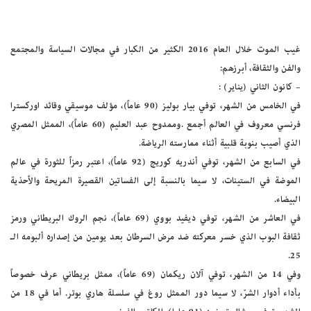
غيب الموت خلال العام 2016 الكثير من الكبار في مجالات السياسة والمجتمع
والفن والثقافة، أبرزهم:
– كانون الثاني (يناير) :
في الخامس من الشهر، توفي بيار بوليز (90 عاماً)، مؤلف موسيقي وقائد اوركسترا
فرنسي معروف في العالم أجمع .وممدوح عبد العليم (60 عاماً)، الممثل المصري
الذي أصيب بنوبة قلبية أثناء ممارسته الرياضة.
في السابع من الشهر، توفي أندريه كوريج (92 عاماً)، اعتبر رمزاً للثورة في عالم
الموضة في الستينات، لا سيما بالنسبة إلى الفساتين القصيرة المريحة والأحذية
البيضاء.
في العاشر من الشهر، توفي ديفيد بووي (69 عاماً)، نجم الروك البريطاني ورمز
ثقافة البوب الذي خسر معركته ضد مرض السرطان بعد يومين من إصداره ألبومه الـ
25.
وفي 14 من الشهر، توفي آلان ريكمان (69 عاماً)، ممثل بريطاني عرف خصوصاً
بأداء أدوار الشرّ، لا سيما دور الممثل روغ في سلسلة هاري بوتر. أما في 18 من