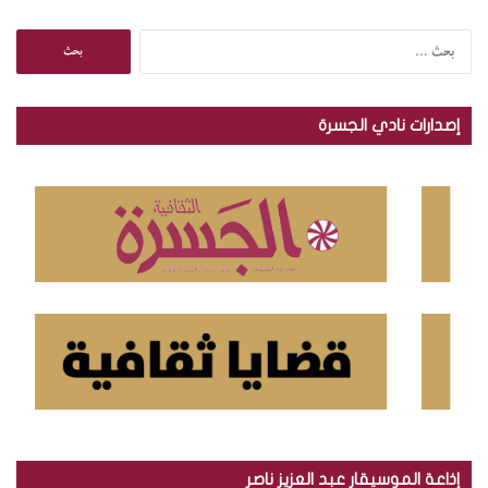
ا
ل
ب
ح
إصدارات نادي الجسرة
ث
ع
ن
:
إذاعة الموسيقار عبد العزيز ناصر