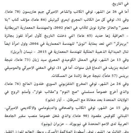
في التاريخ.
أما في 26 من الشهر، توفي الكاتب والشاعر الاميركي جيم هاريسون (78 عاما).
وفي 31، توفي كل من الكاتب المجري ايمري كيرتيش (86 عاما)، مؤلف كتاب “بلا
مصير” والحائز جائزة نوبل للآداب في العام 2002، والمهندسة المعمارية البريطانية
– العراقية زها حديد (65 عاما) التي دخلت التاريخ كأول امرأة تفوز بجائزة
“بريتزكر” التي تعد بمثابة “نوبل” للهندسة المعمارية في 2004، واول امرأة ايضاً
تنال الميدالية الذهبية الملكية للهندسة المعمارية في 2015. – نيسان (أبريل):
وفي 13 من الشهر، توفي الممثل الكوميدي المصري سيد زيان (73 عاما)، نتيجة
اصابته بنزيف في الدماغ قبل سنوات. أما في 21، توفي المغني الاميركي والموسيقي
برينس (57 عاماً)، نتيجة جرعة زائدة من المسكنات.
وفي 26 من الشهر، توفي المخرج التلفزيوني السوري خلدون المالح (76 عاما)،
والذي أخرج خصوصاً مسلسلي “صح النوم” و”مقالب غوار”، وأسلم الروح في
الولايات المتحدة بعد معاناة مع السرطان. – آيار (مايو):
وفي 15 من الشهر، توفي الكاتب والصحافي والدبلوماسي والاكاديمي الاميركي-
اللبناني كلوفيس مقصود (90 عاما)، والذي شغل خصوصا منصب سفير الجامعة
العربية لدى الامم المتحدة في نيويورك. – حزيران (يونيو):
وفي الثالث من الشهر، توفي أسطورة الملاكمة الأميركي، وبطل العالم للوزن الثقيل