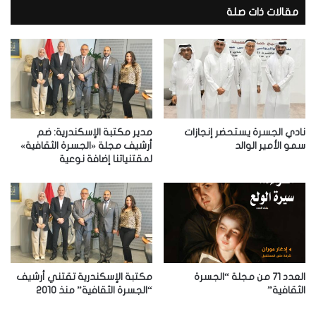
د
مقالات ذات صلة
ك
ا
ل
إ
ل
ك
ت
ر
نادي الجسرة يستحضر إنجازات
مدير مكتبة الإسكندرية: ضم
و
سمو الأمير الوالد
أرشيف مجلة «الجسرة الثقافية»
لمقتنياتنا إضافة نوعية
ن
ي
العدد 71 من مجلة “الجسرة
مكتبة الإسكندرية تقتني أرشيف
الثقافية”
“الجسرة الثقافية” منذ 2010