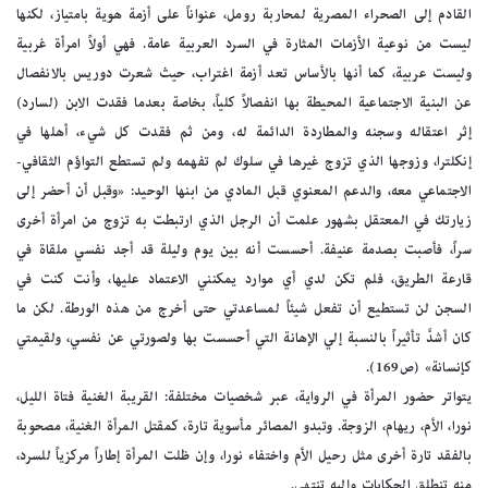
القادم إلى الصحراء المصرية لمحاربة رومل، عنواناً على أزمة هوية بامتياز، لكنها
ليست من نوعية الأزمات المثارة في السرد العربية عامة. فهي أولاً امرأة غربية
وليست عربية، كما أنها بالأساس تعد أزمة اغتراب، حيث شعرت دوريس بالانفصال
عن البنية الاجتماعية المحيطة بها انفصالاً كلياً، بخاصة بعدما فقدت الابن (لسارد)
إثر اعتقاله وسجنه والمطاردة الدائمة له، ومن ثم فقدت كل شيء، أهلها في
إنكلترا، وزوجها الذي تزوج غيرها في سلوك لم تفهمه ولم تستطع التواؤم الثقافي-
الاجتماعي معه، والدعم المعنوي قبل المادي من ابنها الوحيد: «وقبل أن أحضر إلى
زيارتك في المعتقل بشهور علمت أن الرجل الذي ارتبطت به تزوج من امرأة أخرى
سراً، فأصبت بصدمة عنيفة. أحسست أنه بين يوم وليلة قد أجد نفسي ملقاة في
قارعة الطريق، فلم تكن لدي أي موارد يمكنني الاعتماد عليها، وأنت كنت في
السجن لن تستطيع أن تفعل شيئاً لمساعدتي حتى أخرج من هذه الورطة. لكن ما
كان أشدَّ تأثيراً بالنسبة إلي الإهانة التي أحسست بها ولصورتي عن نفسي، ولقيمتي
كإنسانة» (ص169).
يتواتر حضور المرأة في الرواية، عبر شخصيات مختلفة: القريبة الغنية فتاة الليل،
نورا، الأم، ريهام، الزوجة. وتبدو المصائر مأسوية تارة، كمقتل المرأة الغنية، مصحوبة
بالفقد تارة أخرى مثل رحيل الأم واختفاء نورا، وإن ظلت المرأة إطاراً مركزياً للسرد،
منه تنطلق الحكايات وإليه تنتهي.