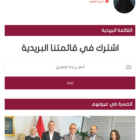
د.زينب المحمود
القائمة البريدية
اشترك في قائمتنا البريدية
أ
د
خ
ل
ب
ر
ي
الجسرة في عيونهم
د
ك
م
ب
ا
ك
ا
ل
ت
ل
إ
ب
ص