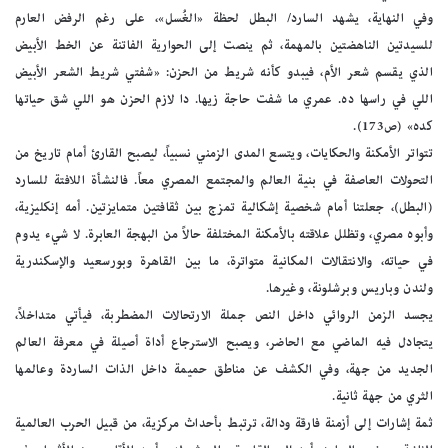
وفي النهاية، يشهد السارد/ البطل لحظة «الغُسل»، على رغم الرفض العارم
للسيدتين الناهضتين بالمهمة، ثم ينصت إلى الحوارية الفاتنة عن الخط الأبيض
الذي يقسم شعر الأم، فيبدو كأنه شريط من الحزن: «شفتي شريط الشعر الأبيض
اللي في راسها ده. عمري ما شفت حاجة زيها. دا لازم الحزن هو اللي شق حياتها
كده» (ص173).
تتواتر الأمكنة والحكايات، ويتسع المدى الزمني نسبياً، ليصبح القارئ أمام تاريخ من
التحولات العاصفة في بنية العالم والمجتمع المصري معاً. فالنشأة اللافتة للسارد
(البطل)، جعلتنا أمام شخصية إشكالية تمزج بين ثقافتين متمايزتين. أمه إنكليزية،
وأبوه مصري، وتظلل علاقته بالأمكنة المختلفة حالاً من البهجة العابرة. لا شيء يدوم
في حياته، والانتقالات المكانية متواترة، ما بين القاهرة وبورسعيد والإسكندرية
ولندن وباريس وبرشلونة، وغيرها.
يجسد الزمن الروائي داخل النص جملة الارتحالات المضطربة، فيأتي متداخلاً،
يتجادل فيه الماضي مع الحاضر، ويصبح الاسترجاع أداة أصيلة في معرفة العالم
الجديد من جهة، وفي الكشف عن مناطق حميمة داخل الذات الساردة وعالمها
الثري من جهة ثانية.
ثمة إشارات إلى أزمنة فارقة ودالة، ترتبط بأحداث مركزية، من قبيل الحرب العالمية