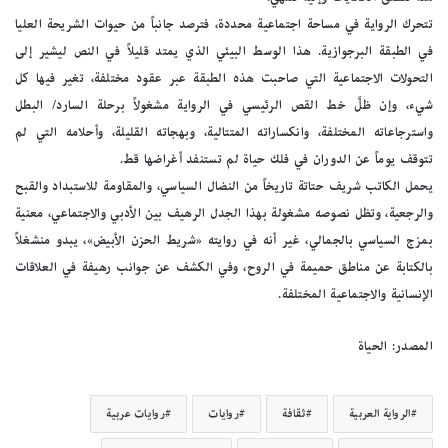
تتحرك الرواية في مساحة اجتماعية محددة، فترصد جانباً من حيوات الشريحة العليا
في الطبقة البرجوازية. هذا الوسط البيئي الذي يمتد قليلاً في النص ليشير إلى
التحولات الاجتماعية التي صاحبت هذه الطبقة عبر عقود مختلفة، تغير فيها كل
شيء، وإن ظلَّ خط القص الرئيسي في الرواية مشغولاً برحلة السارد/ البطل
واسترجاعاته المختلفة، وانكساراته المتتالية، وبهجاته القليلة، وأحلامه التي لم
تتوقف يوماً عن الدوران في فلك حياة لم تستنفد أغراضها قط.
يحمل الكاتب شريف حتاتة تاريخاً من النضال السياسي، والمقاومة للاستبداد والقبح
والرجعية، وتظل نصوصه مشغولة بهذا الجدل الرهيف بين الأدبي والاجتماعي، معنية
بمزج السياسي بالجمالي، غير أنه في روايته «شريط الحزن الأبيض»، يبدو منشغلاً
بالكتابة عن مناطق حميمة في الروح، وفي الكشف عن جوانب رهيفة في العلاقات
الإنسانية والاجتماعية المختلفة.
المصدر: الحياة
الرواية العربية
ثقافة
روايات
روايات عربية