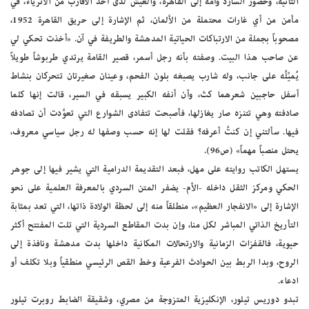
الثانية، وحضور السارد وأمه إلى القاهرة، والعيش لدى أحد الأقارب من الأثرياء، في
مأمن من أي غارات محتملة من الألمان، ثم الإشارة إلى حريق القاهرة 1952،
مصحوباً بجملة من الارتباكات الحياتية المدهشة والطريفة في آن. «أخذت تحكي لي
عن صاحب هذا البيت. وصفته بأنه رجل أسمر، قصير القامة يرتدي طربوشاً طويلاً
يُميِّلُه على جانب، وله شارب يصبغه بلون الفحم، وعينان صغيرتان تتحركان بنشاط
أسفل حاجبين شعرهما كث، وأن أنفه الكبير يسبقه في السير، قالت إنها كلما
صادفته وهي تتنزه صار يغازلها، فأصبحت تتفادى الشوارع التي تعوَّدت أن تصادفه
فيها. سألتني إن كنتُ أعرفه؟ فقلت لها إنه حسب وصفها له رجل سياسي معروف،
يحتل منصباً مهماً» (ص96).
يستهل الكاتب روايته على مهل، فبعد التقديمة الدرامية التي يشير فيها إلى جوهر
الحكي ومركز الثقل داخله -الأم- يضفر المتن السردي بالمعرفة العلمية على نحو
الإشارة إلى «الانفجار العظيم»، منطلقاً منه إلى لحظة الولادة ذاتها، التي تعد بمثابة
التأريخ الذاتي المباشر لكل منا، وإن بدت المقاطع السردية التي تلت المفتتح أكثر
حيوية، فالقفزات الزمانية والارتحالات المكانية داخلها بدت مدهشة ونافذة إلى
الروح، وبدا الربط بين الحوادث الفرعية وخط القص الرئيسي منطقياً وبلا تكلف أو
ادعاء.
تبدو دوريس تيلور، الإنكليزية المتزوجة من مصري، وشقيقة الضابط روبرت تيلور