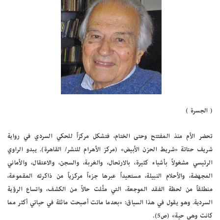
( الجسرة )
تحضر الأم منذ المفتتح وحتى الختام، فتشكل مركزاً للحكي السردي في رواية
شريف حتاتة «شريط الحزن الأبيض» (مركز الأهرام للنشر/ القاهرة). يبدو الراوي
الرئيسي مشغولاً بأشياء كثيرة، بالارتحال، والغربة، والسجن، والاعتقال، والأماني
المجهضة، والأحلام النبيلة، مستعيداً عبرها جزءاً مركزياً من ذاكرته المقموعة،
منطلقاً من لحظة الفقد الموجعة، التي مثَّلت حالاً من الكشف، واتساع الرؤية
السردية. وهو يقول في هذا السياق: «بعدما ماتت أصبحت ماثلة في حياتي أكثر مما
كانت وهي حية» (ص5).