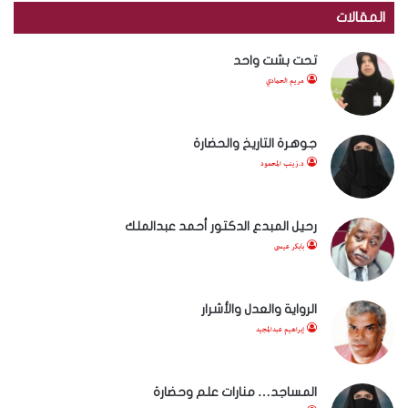
المقالات
تحت بشت واحد
مريم الحمادي
جوهرة التاريخ والحضارة
د.زينب المحمود
رحيل المبدع الدكتور أحمد عبدالملك
بابكر عيسى
الرواية والعدل والأشرار
إبراهيم عبدالمجيد
المساجد… منارات علم وحضارة