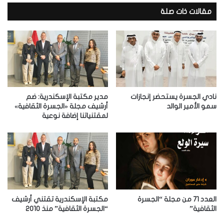
ي
د
مقالات ذات صلة
ك
ا
ل
إ
ل
ك
ت
ر
نادي الجسرة يستحضر إنجازات
مدير مكتبة الإسكندرية: ضم
و
سمو الأمير الوالد
أرشيف مجلة «الجسرة الثقافية»
لمقتنياتنا إضافة نوعية
ن
ي
العدد 71 من مجلة “الجسرة
مكتبة الإسكندرية تقتني أرشيف
الثقافية”
“الجسرة الثقافية” منذ 2010