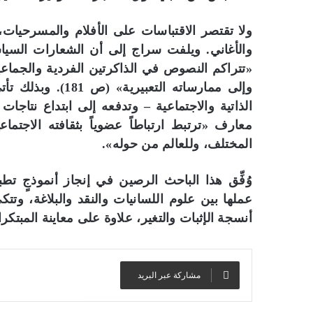
ولا تقتصر الاقتباسات على الأفلام والمسرحيات، ب
والأغاني. ويلفت سراج إلى أن الشعارات السيا
«تتراكم النصوص في الذاكرتين الفردية والجماعية
وإلى ممارساته التع
الذاتية والاجتماعية – وتدفعه إلى ابتداع نتاجات
معارف «ترتبط ارتباطاً عضوياً بثقافته الاجتما
المختلف، وللعالم من حوله».
وُفِّق هذا الباحث الرصين في إنجاز أنموذجٍ تط
عملها بين علوم اللسانيات والنقد والبلاغة، و
أنسجة الإثبات والتغير، علاوة على معاينة المبت
مشاركة عبر البريد