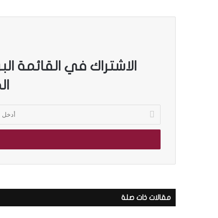
الاشتراك في القائمة الب
ال
أ
د
خ
ل
ب
ر
ي
د
ك
مقالات ذات صلة
ا
ل