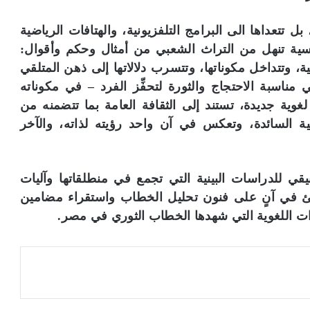
ل تتعداها الى البرامج التلفزيونية، والهتافات الرياضية
سية تنهل من التراث الشعبي من أمثال وحكم وأقوال:
، وتتداخل مكوناتها، وتتسرب دلالاتها إلى ذهن المتلقي
بيرية» (ص 181). وبذلك تأتي مناسبة الاحتجاج والثورة لتحفِّز الفرد – في مكوناته
 لغوية جديدة، تستند إلى الثقافة العامة بما تتضمنه من
عية السائدة، وتعكس في آن واحد رؤيته لذاته، والآخر
بيقي للدراسات البينية التي تجمع في منطلقاتها وآليات
تتكئ في آنٍ على فنون تحليل الخطاب واستقراء مضامين
كرات اللغوية التي شهدها الخطاب الثوري في مصر.