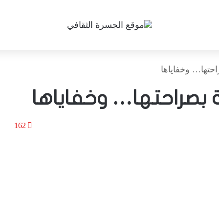
حتها… وخفاياها
ة بصراحتها… وخفاياها
162