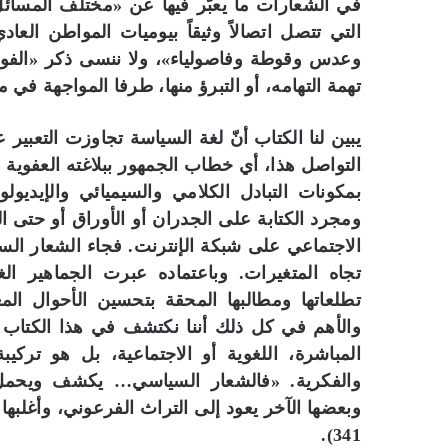
في الشعارات ما يعبّر فيها عن «مختلف المسائل
التي تتصل اتصالاً وثيقاً بيوميات المواطن ال
وعدس وقوطة وفاصولياء»، ولا ننسى ذكر «الفول
تهمة التهامه، أو التبرؤ منها، طرفا المواجهة في م
يبين لنا الكتاب أنّ لغة السياسة تجاوزت التعب
التواصل هذا، أي خطاب الجمهور ببلاغته العفوية
بمكونات التبادل الكلامي والسيميائي والإيديو
ومجرد الكتابة على الجدران أو الأوراق أو حتى ا
الاجتماعي على شبكة الإنترنت. فجاء الشعار الس
تجاه المتغيرات. وباعتماده عبرت الجماهير ا
والأهم في كل ذلك أننا نكتشف في هذا الكتاب أ
المباشرة، اللغوية أو الاجتماعية، بل هو تركيب
والفكرية. «فالشعار السياسي… يكشف ويحمل
وبعضها الآخر يعود إلى التراث الفرعوني، وأغلب
341).