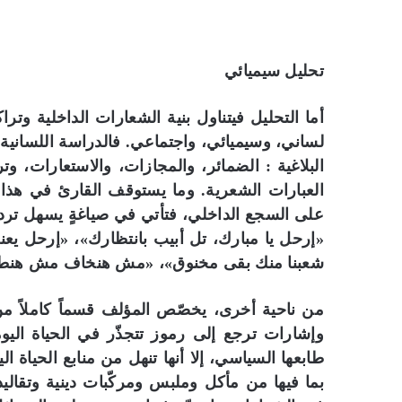
تحليل سيميائي
أما التحليل فيتناول بنية الشعارات الداخلية وتراك
لساني، وسيميائي، واجتماعي. فالدراسة اللسانية 
البلاغية : الضمائر، والمجازات، والاستعارات، و
العبارات الشعرية. وما يستوقف القارئ في هذا 
على السجع الداخلي، فتأتي في صياغةٍ يسهل تردا
«إرحل يا مبارك، تل أبيب بانتظارك»، «إرحل ي
شعبنا منك بقى مخنوق»، «مش هنخاف مش هنطاط
من ناحية أخرى، يخصّص المؤلف قسماً كاملاً من 
وإشارات ترجع إلى رموز تتجذّر في الحياة اليوم
طابعها السياسي، إلا أنها تنهل من منابع الحياة ا
بما فيها من مأكل وملبس ومركّبات دينية وتقاليد