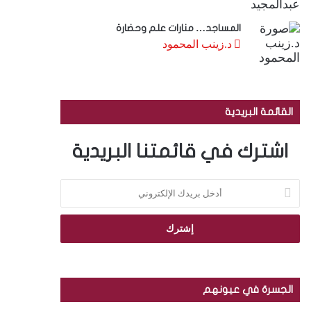
المساجد… منارات علم وحضارة
د.زينب المحمود
القائمة البريدية
اشترك في قائمتنا البريدية
أ
د
خ
ل
ب
ر
ي
د
الجسرة في عيونهم
ك