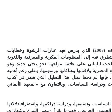
عد أن أصدر نادر سراج كتابه «خطاب الرشوة» (2007) الذي يدرس فيه عبارات الرشوة وخطابات
كتاب «لغة الشباب» (2012) الذي يتطرق فيه إلى المنظومات الفكرية والمعرفية واللغوية
لباحث اللبناني على عاتقه مواجهة تحدٍ بحثي جديد وهو
ة المصرية ولافتاتها وهتافاتها ورسومها. وعلى رغم أهمية
، فإنها لم تحظ بمثل هذا التحليل الذي صدر في كتاب
أبحاث ودراسة السياسات» وبالتعاون مع «المعهد الألماني
لسياسية، وتصنيفها، ودراسة تراكيبها، واستقراء دلالاتها
 الجمهور العريض. فعندما نقرأ «مصر الثورة وشعارات