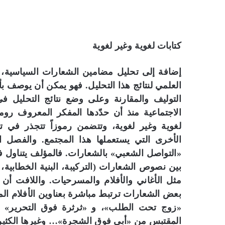
كتابات لغوية وغير لغوية
إضافة إلى تحليل مضامين الشعارات السياسية، ا
العلمي لنتائج هذا التحليل. فهو يمكن أن يوصف بأ
التوليف والمقارنة وعلى وضع نتائج التحليل في
الاجتماعية منذ أن حدّدها المفكر المعروف ر
لغوية وغير لغوية، وتتضمن رموزاً تتجذر في تار
الأخرى التي يستعملها هذا المجتمع. والفصل ا
«التواصل الشعبي» بالشعارات. فالمؤلف يتناول فيه
بين نصوص الشعارات (التركيبة، البنية الخطابية
مثل الأغاني والأفلام والمسرحيات. واللافت أن 
بعض الشعارات ترتبط مباشرة بعناوين الأفلام ا
«زوج تحت الطلب»، و «ثرثرة فوق التحرير» ال
المقتبس من «أبي فوق الشجرة»… وغيرها الكثير