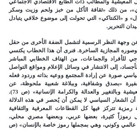
 المعيشية والمطالب ذات الطابع الاقتصادي الاجتماعي
عادي»، من ذلك «ثقافة الأكل من خبز ولحم وزيت وسكر
» و «الكنتاكي» التي تحولت إلى موضوع خلافي يتبادل
يدان التحرير.
ير عن وجهة النظر الرسمية لتشمل الضفة الأخرى من حقل
 وصوره المجازية الساخرة. فنرى أن هذا الخطاب يكتسي
لوجي للأفراد والجماعات، من الهتاف الخطابي المباشر
لأجساد، إلى الانتشار في وسائل الإعلام ومواقع التواصل
ياسي صورة عن إرادة المجتمع ووعيه بذاته وردود فعله
لغفيرة «بصدق وشفافية، وببلاغة شعبية ملحوظة، عن
تطلعاتها ومطالبها المحقة بتحسين الأحوال المعيشية وبالتغيير والعدالة والكرامة الإنسانية» (ص 73).
ن الشعار السياسي لا يمكن أن يُحصر في هذه الدلالة
ة رمزية تتركز فيها كل القطاعات المعرفية والثقافية
 رموزاً كثيرة، بعضها عربي، وبعضها مصري محلي،
ها عالمي وكوني، وهي بمجملها رموز خاصة بالإنسان» (ص