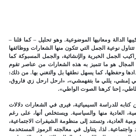
يبها الدالة ومعانيها الموضوعية. وهو تحليل – كما قلنا –
تتناول نوعية الجمل التي تتكون منها الشعارات ووظائفها
تراكيب الجمل الخبرية والإنشائية، والجمل المسبوكة كما
المجال هو ما تتميز به هذه الشعارات من عناصر تقوم
دها وحفظها، كما يسهل نطقها بل والتغني بها. من ذلك:
عني إمشي، يللي ما بتفهمشي»، «ارحل ارحل زي فاروق،
ي، إحنا كرهنا الصوت الواطي».
كتابه للدراسة السيميائية، فيرى في الشعارات دلالات
ية، العادية منها والسياسية. ويستخلص أنها، على رغم
ليومية العادية، وتستند إلى منظومة الشيفرات الاجتماعية،
 واجتماعية. لذا، يتناول في معالجته الرموز المستخدمة