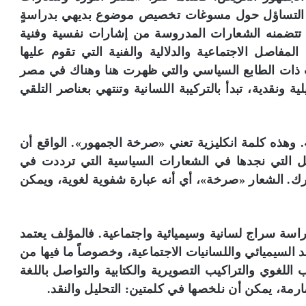
ول التساؤل حول مسوغات تخصيص موضوع بديهي بدراسةٍ
 تتضمنه الشعارات المدروسة من إشارات نفسية وفنية
لمفاصل الاجتماعية والدلالية والفنية التي تقوم عليها
 ذات الطابع السياسي والتي ظهرت هنا وهناك في مصر
ة ونقدية، تبدأ بالتركيبة اللسانية وتنتهي بعناصر التلقي
دعى الشعار في اللغة الفرنسية باسم «slogan». وهذه كلمة انكليزية تعني «صرخة الجمهور». الواقع أن
امل التي نجدها في الشعارات السياسية التي ترددت في
. الشعار «صرخة»، أي أنه عبارة شفوية لغوية، ويمكن
راسة سراج لسانية وسيميائية واجتماعية. فالمؤلف يعتمد
 السيميائي واللسانيات الاجتماعية، وخصوصاً ما فيها من
 اللغوي والتراكيب التصويرية والكتابية والتواصل باللغة
ارمة، يمكن أن نلخصها في كلمتين: التحليل والنقد.