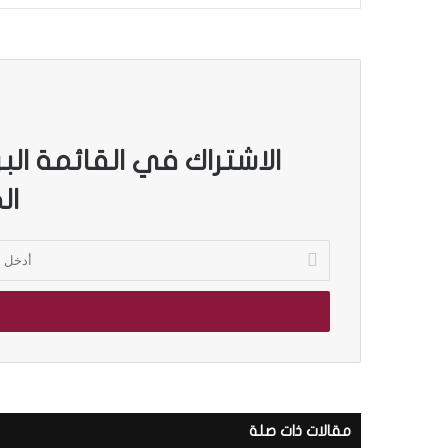
الاشتراك في القائمة الب
ال
أ
د
خ
ل
ب
ر
ي
د
ك
مقالات ذات صلة
ا