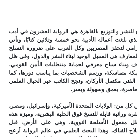
 للنشر والتوزيع بالقاهرة هي الرواية العشرون في أدب
ي بلغت أعماله الأدبية نحو خمسة وثلاثين كتابًا، وتأتي
امي لتحفز المصريين وكل العرب على ضرورة التسلح
المعارف هي السبيل الوحيد لبناء البشر والدول، وفي ظل
ف وبناء سياج معرفي لحماية متتطلبات الأمن القومي،
بكة متماسكة، ورسم الشخصيات بما يناسب دورها، كما
ء الفني مكتمل الأركان، ونجح الكاتب عبر الخيال العلمي
معاصرة، بعمق وسهولة ويسر.
 كل من: الولايات المتحدة الأميركية، وإسرائيل، ومصر،
 وراثية قابلة للنسخ فوق الخلية البشرية، وميزة هذه
طل مفعول الأسلحة النووية، وهي على الأرض، قبل
ح الفتاك، وهذا البحث العلمي في عالم الرواية أزعج