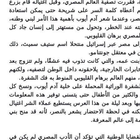
ة، فقررت تصفية العالم المصري، وقبل اغتياله قام بزرع
ثم أعطاه كلمة السر على شريحة حتى يمكن استعادة
مصر، وعندما شعر آدم أيوب بأهمية هذا الأمر لبني وطنه،
ته عند الخطر، وتحول من مستهتر إلى إنسان جاد كل
المصري برهان القليوبي.
 إلى مصر عبر إسرائيل منتحلا اسم ستيف سميث، ذلك
 في معتقل جونتنامو.
بنت عمه، والتي كانت تذوب فيه عشقًا، ولم تتزوج بعد
برات الخارجية، يلاحقونه داخل الوطن لتصفيه، ولكنهم
نهم العالم برهام القليوبي المنوط به فك الشفرة.
فرة الوراثية المحملة على خلية آدم أيوب، ونسخ كل
ا والكثير من الأطفال حتى يتسنى توفير هذه المعلومات
بيبها وبعد ليلة من هذا العرس يستطيع عملاء الشر اغتيال
كنه في لحظة الاحتضار يشعر بالنصر، لأنه قد منح بني
 إلى عالم المعرفة.
القضايا الوطنية التي تؤكد أن الأدب المصري لم يكن في