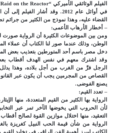
ا
في أوائل عام 2012. وقد أشار الف
القضاء عليه، وهذا نموذج من الكثير من جرائم تص
– أخطار الأرهاب الأعمى:
ومن بين الموضوعات الكثيرة أن الرواية صورت لن
الوطن، وذلك عندما صور لنا الكتاب أن عملاء ال
دخل مصر باسم أحد المتورطين بتعذيب بعض المع
وقد اشترك معهم في نفس الهدف أقطاب بعض ال
الرجل فرَّ من الغرب من أجل بلاده، وهذا يدلل
القصاص من المجرمين يجب أن يكون عبر القانون
يصنع الفوضى.
– تعدد القيم:
الرواية بها الكثير من القيم المتعددة، منها الإيث
لأن الحروب التي يخوضها الآخر تمر عبر التخابر
التعقيد، منها اختلال موازين القوة لصالح أقطا
الرواية من شأن قيمة الحب النبيل كغريزة بالغ
الكاتب ليبرز أهمية الفن الراقي في تخليد القيم 