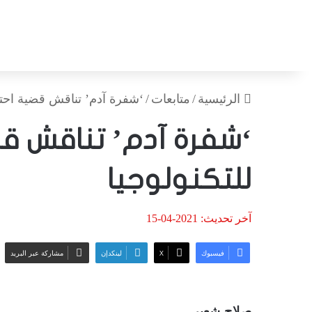
الرئيسية
/
متابعات
/
‘شفرة آدم’ تناقش قضية احتكا
‘شفرة آدم’ تناقش قض
للتكنولوجيا
آخر تحديث: 2021-04-15
فيسبوك
‫X
لينكدإن
مشاركة عبر البريد
صلاح شعير