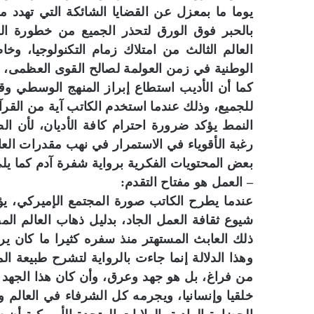
يوما ما بمعزل عن القضايا الشائكة التي تهدد 
بالحبر فوق الورق لتحذر الجميع من خطورة ال
العالم الثالث من امتلاك زمام التكنولوجيا، و
الوطنية في زمن العولمة لصالح القوى العظمى،
كما أن الأديب استطاع إبراز المنهج الوسطي وقب
النمط يؤكد ضرورة احترام كافة الأديان، لأن ا
رغبة الأقوياء في الاستمرار في نهب مقدرات ا
بعض المحتويات الفكرية برواية شفرة آدم كما يل
– العمل هو مفتاح التقدم:
عندما يطرح الكاتب صورة المجتمع الإميركي، يؤكد
شيوع ثقافة العمل الجاد، بدليل ذهاب العالم ال
ذلك العابث المستهتر منذ سفره كثيرا ما كان ير
وهذا الدلالة إنما جاءت بالرواية لتشرح طبيعة ال
من فراغ، بل هو جهد وعرق، وأن كان هذا الجهد 
خلقيا وإنسانيا، ويجرمه كل الشرفاء في العالم