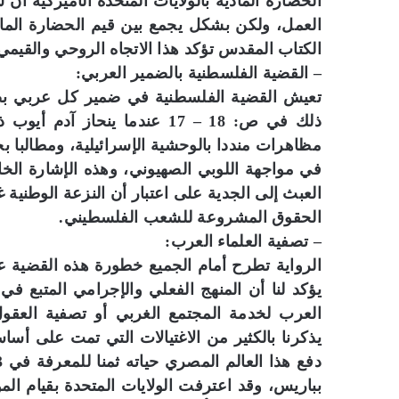
الحضارة المادية بالولايات المتحدة الأميركية أن
العمل، ولكن بشكل يجمع بين قيم الحضارة المادي
الكتاب المقدس تؤكد هذا الاتجاه الروحي والقيمي
– القضية الفلسطنية بالضمير العربي:
تعيش القضية الفلسطنية في ضمير كل عربي 
ذلك في ص: 18 – 17 عندما ينحا
مظاهرات منددا بالوحشية الإسرائيلية، ومطالبا 
في مواجهة اللوبي الصهيوني، وهذه الإشارة الخ
العبث إلى الجدية على اعتبار أن النزعة الوطنية 
الحقوق المشروعة للشعب الفلسطيني.
– تصفية العلماء العرب:
الرواية تطرح أمام الجميع خطورة هذه القضية عل
يؤكد لنا أن المنهج الفعلي والإجرامي المتبع ف
العرب لخدمة المجتمع الغربي أو تصفية العقول 
يذكرنا بالكثير من الاغتيالات التي تمت على أس
بباريس، وقد اعترفت الولايات المتحدة بقيام الم