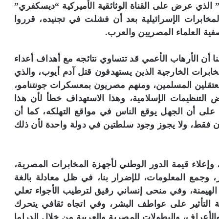
لفيلم الوثائقي الأميركي “Raid on the Reactor” الذي عرض على القناة الوثائقية الأميركية “ديسكفري”
يلم إلى أن المخابرات الإسرائيلية بعد أن فشلت في تجنيده، قرروا
فية العلماء المصريين والعرب.
ا أن الأرهاب الأعمي قد تتساوي نتائجه مع أهداف أعداء
مخابرات الخارجية الذين يستهدفون قتل آدم أيوب، والذي
تقلين المسلمين، ومنهم مصريون بمعسكرات جونتنامو،
تنظيمات الإسلامية، وهذا الاستهداف خطأ لأن هذا
 على أن الجهل يوقع الناس في مواقع التهلكه، كما أن
 فقط، ولا يجوز وجود سلطتين في دولة واحدة لأن ذلك
ار، وإعلاء قيمة الدور الوطني لأجهزة المخابرات المصرية،
، وجمع المعلومات، للإضرار بنا، في ظل معادلة بالغة
ب الهيمنة، وفي منحى إنساني رقيق لترطيب الأجواء تعلي
ة التأثير على عواطف البشر، وفي اتجاه ثقافي يتحرك
والأعراف، والبطولات المصرية والعربية من خلال الدراما