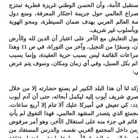
مستقبل الأمة، وأن الحسن الوطني غريزة فطرية تمتزج
صراع العالمي حول جريمة احتكار المعرفة، ومنع دول
خاصة العالم العربي بهدف ضمان السيطرة، ومحو الهوية
 وبأسلوب غير شريف.
ول التعايش مع الآخر على اعتبار أن الدين لله والأرض
للجميع، وذلك عندما استخدم الكاتب آية من القرآن، وسفرًا من النجيل، وآخر من التوراة، في ص 11 وهذا
لصراعات القائمة ليس بسبب حرية العقيدة، وإنما بسبب
لعالم بكل السبل، وفي أي زمان ومكان، وسوف يتم عرض
ي:
 لنا أن هذا البلد الكبير لم يصنع حضارته إلا من خلال
مصري شريف أيوب إليه ليكمل أبحاثه، حتى أن آدم أيوب
دد: كي تعيش في أميركا عليك ألا تنام إلا أربع ساعات،
مجمتع الذي يتصدر المشهد العالمي، فهذا التفوق لم يأتِ
قائم في جزء منه على استغلال الآخر، وهو أمر مرفوض
 ومن داخل المجتمع الغربي نفسه، والدرس المستفاد من