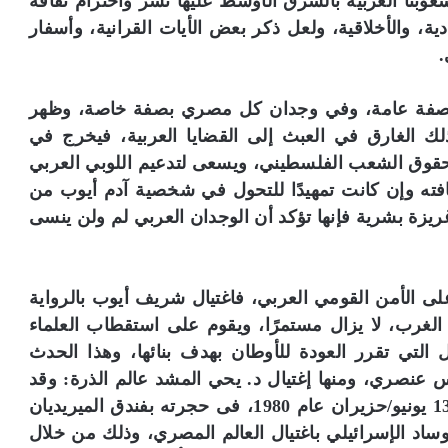
 شعوبنا العربية بالشرق الأوسط عليها نشر واحترام ثقافة
ة، والأخلاقية، ولعل ذكر بعض الأيات القرانية، وأسفار
.
بصفة عامة، وفي وجدان كل مصري بصفة خاصة، وظهر
ز آدم أيوب ذلك الغارق في العبث إلى القضايا العربية، فيخرج في
بحقوق الشعب الفلسطيني، ويسعى لتدعيم اللوبي العربي
افته وإن كانت تمهيدًا للتحول في شخصية آدم أيوب من
غريزة بشرية فإنها تؤكد أن الوجدان العربي لم ولن ينسى
ى الأمن القومي العربي، فاغتيال شريف أيوب بالرواية
ي الغرب، لا يزال مستمرًا، ويقوم على استقطاب العلماء
التي تقرر العودة للأوطان بهدف بنائها، وهذا الحدث
اس عنصري، ومنها إغتيال د. يحي المشد عالم الذرة: وقد
دفع هذا العالم المصري حياته ثمنا للمعرفة في 13 يونيو/حزيران عام 1980، فى حجرته بفندق الميريديان
وساد الإسرائيلي باغتيال العالم المصري، وذلك من خلال