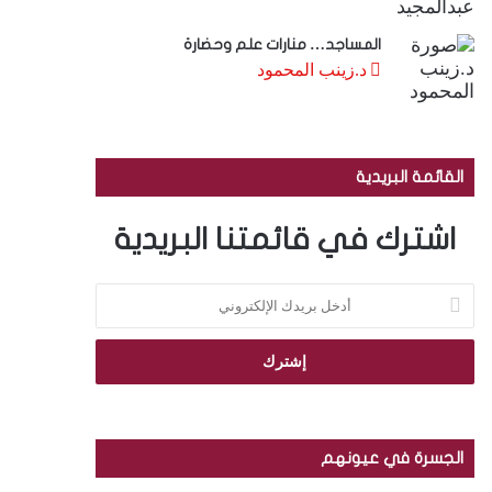
المساجد… منارات علم وحضارة
د.زينب المحمود
القائمة البريدية
اشترك في قائمتنا البريدية
أ
د
خ
ل
ب
ر
ي
د
الجسرة في عيونهم
ك