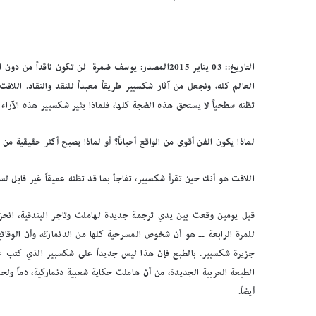
التاريخ:: 03 يناير 2015المصدر: يوسف ضمرة لن تكون نا
العالم كله، ونجعل من آثار شكسبير طريقاً معبداً للنقد والنقاد. اللاف
تظنه سطحياً لا يستحق هذه الضجة كلها، فلماذا يثير شكسبير هذه الآراء ال
لماذا يكون الفن أقوى من الواقع أحياناً؟ أو لماذا يصبح أكثر حقيقية من
اللافت هو أنك حين تقرأ شكسبير، تفاجأ بما قد تظنه عميقاً غير قابل لس
قبل يومين وقعت بين يدي ترجمة جديدة لهاملت وتاجر البندقية، انحزت
للمرة الرابعة ــ هو أن شخوص المسرحية كلها من الدنمارك، وأن الوق
جزيرة شكسبير. بالطبع فإن هذا ليس جديداً على شكسبير الذي كتب عن إ
الطبعة العربية الجديدة، من أن هاملت حكاية شعبية دنماركية، دماً ولحم
أيضاً.