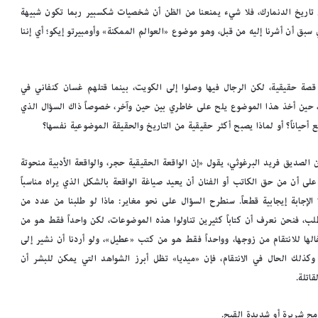
ريخ الدنمارك، فلا شيء يمنعنا من الظن أن شخصيات شكسبير ربما تكون شبيهة
 سبق أن أشرنا إليه من قبل، وهو موضوع «العوالم الممكنة» وأومبيرتو إيكو؛ أي إننا
ة حقيقية، لكن الرجال فيها وصلوا إلى الكويت، بينما قتلهم غسان كنفاني في
، حين أخذ هذا الموضوع يلح على خاطري بين حين وآخر، خصوصاً ذاك السؤال الذي
 أحياناً؟ أو لماذا يصبح أكثر حقيقية من التاريخ والحقيقة الموضوعية نفسها؟
صديق فريد البرغوثي، يقول «إن الواقعة الحقيقية حجر، والواقعة الأدبية منحوتة
م
د
على أن من حق الكاتب أو الفنان أن يعيد صياغة الواقعة بالشكل الذي يراه مناسباً
ي
 الإجابة إيجابية قطعاً. سنطرح السؤال على نحو مغاير: ماذا لو طلبنا من عدد من
ر
طلب، فنحن نعرف أن كتاباً كثيرين تناولوا هذه الموضوعات، لكن واحداً فقط هو من
م
ك
ها للانتقام من زوجها، وواحداً فقط هو من كتب «عطيل»، ولو أردنا أن نشير إلى
ت
كذلك الحال في الانتقام، فإن «ميديا» تظل أبرز الشواهد التي يمكن للبشر أن
ب
اتلة.
على أرفف
مدير مكتبة الإسكندرية: ضم أرشيف مجلة
ة
«الجسرة الثقافية» لمقتنياتنا إضافة نوعية
ا
ل
مح شريرة أو شديدة القبح.