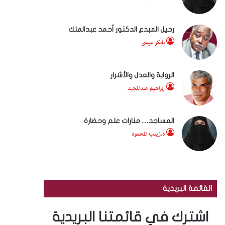
رحيل المبدع الدكتور أحمد عبدالملك
بابكر عيسى
الرواية والعدل والأشرار
إبراهيم عبدالمجيد
المساجد… منارات علم وحضارة
د.زينب المحمود
القائمة البريدية
اشترك في قائمتنا البريدية