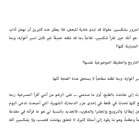
قداً من دون المرور بشكسبير، مقولة قد تبدو عادية للبعض، فلا يعقل عند كثيرين أن نهمل آداب
ت هو أنك حين تقرأ شكسبير، تفاجأ بما قد تظنه عميقاً غير قابل لسبر أغواره، وبما
متباينة كلها؟
 التاريخ والحقيقة الموضوعية نفسها؟
بر أغواره، وبما تظنه سطحياً لا يستحق هذه الضجة كلها.
 إلى هاملت بالطبع، أول ما صدمني ــ على الرغم من أنني أقرأ المسرحية ربما
ائع كلها تحدث في قلعة في إحدى جزر الدنمارك الشهيرة، التي أصبحت تدعى اليوم
يطاليا والنرويج وإنجلترا والمغرب، فالجديد بالنسبة لي هو ما قرأته في مقدمة
اً وعظماً، وهو ما يقود إلى أسئلة كثيرة، لا تتعلق بهاملت فحسب، ولا بشكسبير كله