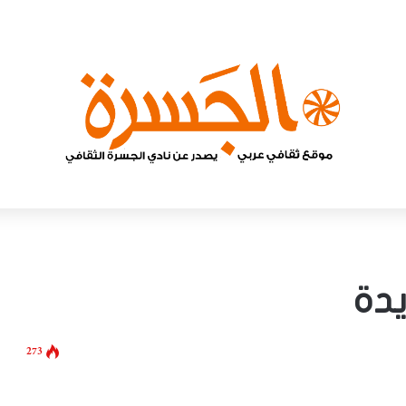
يدة
273