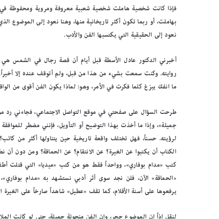
فإذا كانت شخصية هاملت شخصية شعبية معروفة ومروية ومحفوظة في تا
بهاملت، أو ربما تكون أكثر تاريخانية منها، وهنا نعود إلى الموضوع الذي
نعود إلى الحقيقية التي يكتسبها الفن والأدب.
أخبرني الدكتور عادل الأسطة قبل أيام أن قصة رجال في الشمس هي قص
روايته. وكنت سمعت بشيء من هذا من قبل، ولم أتوقف عنده إلا أخيراً
ما انفك يبزغ كلما فكرت في الأمر، وهو: لماذا يكون الفن أقوى من الواقع
طرحت السؤال على صفحتي في موقع التواصل الاجتماعي، فجاءني رد من ال
ب
ا
جميلة»، وإذا ما أخذت بهذا التوضيح أو التأويل، فإنني مضطر للموافقة 
ل
لرؤيته. حسناً، فهل تختلف واقعة تاريخية حين يتناولها أكثر من كاتب؟
ص
الكتاب أن يكتبوا عن الغيرة؟ عن الانتقام؟ عن الحماقة؟ ومن دون أن ن
و
ر
كتب «مدام بوفاري»، وواحداً فقط هو من كتب «ميديا» التي قتلت أطفال
.
«الحماقة» الآن، فلن نجد سوى أثر أدبي نستشهد به «مدام بوفاري»، و
.
يرفعوها على أسنة الأقلام، كما تقف «عطيل» شاهداً صارخاً على الغيرة الق
بالصور.. “الجسرة الثقافية” 
“
المكتبات المصرية
ا
ل
لنقل إذاً إن الموضوع حجر، وإن الفن منحوتة جميلة، حتى لو كانت الملا