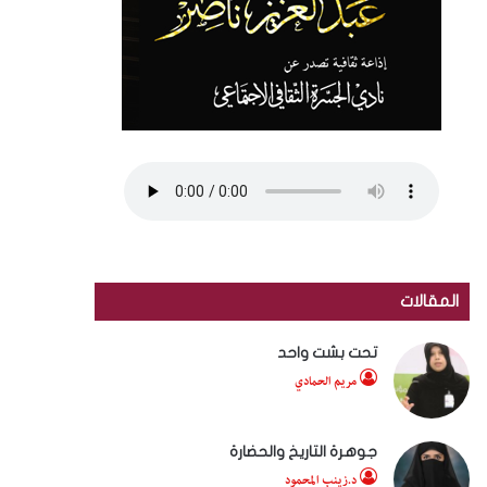
المقالات
تحت بشت واحد
مريم الحمادي
جوهرة التاريخ والحضارة
د.زينب المحمود