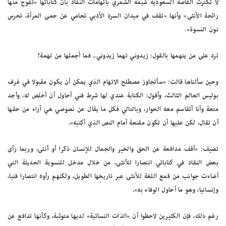
لا تكترث القاصة السعودية شيمة الشمري باتهامات النقاد بأن كتاباتها «تفوح منها
رائحة الأنثى» وأنها «تقف في ميدان السرد الأدبي تحامي عن حمى المرأة، تحرس
نون النسوة».
ترد على من يتهمها بالقول: زيدوني تهما زيدوني.. فما أجملها من تهمة!
وحين سألناها قالت: «سأتجاوز مصطلح الاتهام الذي يمكن أن يكون مقبولا في غرف
بوليس العالم الثالث، وأقول: الكتابة عندي لها شرط فني أحاول أن أخلص له، وأجد
متعة وأنا أتقاسم معه الحوار، وبالتالي فكل ما يقال عن نصوصي هي آراء من حقها
أن تقال، لكن عليها أن تكون مقنعة أمام النص الذي أكتبه».
تضيف: «أقف مدافعة عن الحق والخير والجمال للإنسان ذكرا أو أنثى، وربما رأى
بعض النقاد في كتاباتي انتصارا للأنثى، من خلال مدخل للنسوية الحديثة التي
أضاءت جوانب من قمع اللغة للأنثى عبر تاريخها الطويل، ولكنهم رأوه انتصارا فنيا،
وإنسانيا، وهو ما أحاول الوفاء به».
رغم ذلك، فإن الكثيرين لاحظوا أن «الذات النسائية» لديها متوثبة، وكأنها تدافع عن