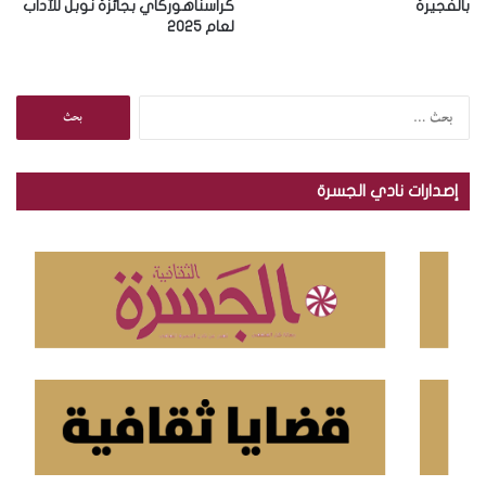
بالفجيرة
كراسناهوركاي بجائزة نوبل للآداب
لعام 2025
ا
ل
ب
ح
إصدارات نادي الجسرة
ث
ع
ن
: