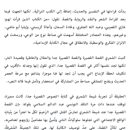
بدأت قراءتها في التفسير والحديث، إضافة إلى الكتب التراثية.. لكنها اتجهت فيما
بعد لقراءة الشعر والنقد والرواية والقصة. تقول: «من الكتاب الذين قرأت لهم:
غازي القصيبي، وعبد الله الجفري، وغادة السمان، وأجاثا كريستي، وإيليا أبو ماضي..
وغيرهم.. وهذه المصادر المختلفة أسهمت في صناعة نوع من الوعي، ورسخت في
الاتزان الفكري والوسطية، والانطلاق في مجال الكتابة الإبداعية».
كتبت الشمري القصة القصيرة والقصة القصيرة جدا والمقال والخاطرة وقصيدة النثر،
لكنها تجد نفسها أكثر في القصة القصيرة جدا، الذي تقول إنها وجدته «الأقرب في
تكثيف لحظة الإبداع التي يجب أن تجد لها فنا موجزا، يتناغم مع سرعة العصر
الحديث ويفتح للمتلقي مساحة من المشاركة في استحضار وتأمل فيما قاله النص».
الحقيقة أن تجربة شيمة الشمري في كتابة النصوص القصيرة جدا، كانت مميزة،
توقف عندها ذات مرة الناقد التونسي عبد الدائم السلامي بقوله: «إن القصة
القصيرة جدا عند شيمة الشمري تمارسُ القتل الفني الرّحيمَ لكلّ ما اهترأ من بِنْياتِ
الواقع الاجتماعي التي تجلوها سلوكياتُ الناسِ وتُنبئُ بها مضامينُ رؤيتِهم لعناصرِه،
حتى لكأنّ القصّة، على حدِّ توصيفِ الكاتبةِ لها، هي تلكَ الجميلةُ المُشرقةُ،