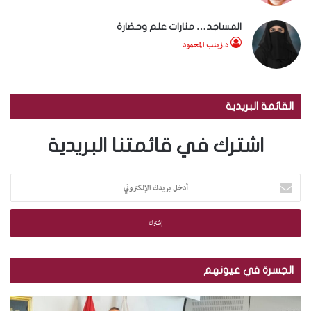
المساجد… منارات علم وحضارة
د.زينب المحمود
القائمة البريدية
اشترك في قائمتنا البريدية
أ
د
خ
ل
ب
ر
ي
الجسرة في عيونهم
د
ك
م
ب