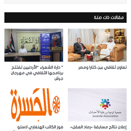
ر
ي
د
مقالات ذات صلة
ك
ا
ل
إ
ل
ك
ت
ر
تعاون ثقافي بين كتارا ومصر
” دارة الشعراء “الأردنيين تفتتح
و
برنامجها الثقافي في مهرجان
جرش
ن
ي
إعلان نتائج مسابقة «رماد العقل»
فوز الكاتب الهنغاري لاسلو