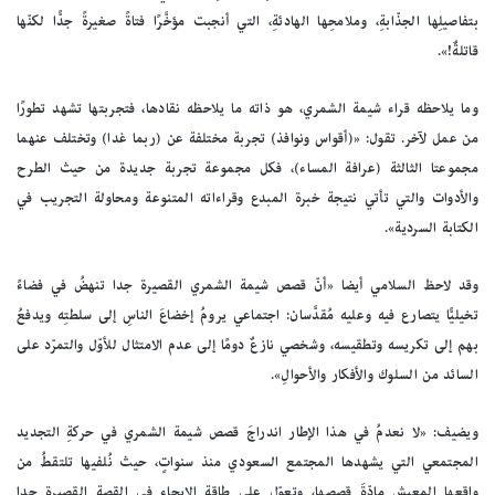
بتفاصيلِها الجذّابةِ، وملامحِها الهادئةِ، التي أنجبت مؤخَّرًا فتاةً صغيرةً جدًّا لكنّها
قاتلةٌ!».
وما يلاحظه قراء شيمة الشمري، هو ذاته ما يلاحظه نقادها، فتجربتها تشهد تطورًا
من عمل لآخر. تقول: «(أقواس ونوافذ) تجربة مختلفة عن (ربما غدا) وتختلف عنهما
مجموعتا الثالثة (عرافة المساء)، فكل مجموعة تجربة جديدة من حيث الطرح
والأدوات والتي تأتي نتيجة خبرة المبدع وقراءاته المتنوعة ومحاولة التجريب في
الكتابة السردية».
وقد لاحظ السلامي أيضا «أنّ قصص شيمة الشمري القصيرة جدا تنهضُ في فضاءً
تخيليًّا يتصارع فيه وعليه مُقدَّسان: اجتماعي يرومُ إخضاعَ الناسِ إلى سلطتِه ويدفعُ
بهم إلى تكريسه وتطقيسه، وشخصي نازعٌ دومًا إلى عدم الامتثال للأوّل والتمرّد على
السائد من السلوك والأفكار والأحوالِ».
ويضيف: «لا نعدمُ في هذا الإطار اندراجَ قصص شيمة الشمري في حركةِ التجديد
المجتمعي التي يشهدها المجتمع السعودي منذ سنواتٍ، حيث نُلفيها تلتقطُ من
واقعها المعيش مادّةَ قصصها، وتعوّل على طاقة الإيحاء في القصة القصيرة جدا