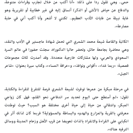
حمى.. وهي تقول ردا على ذلك: «أنا أكتب من خلال تجارب وقراءات متنوعة،
والدفاع عن حياض (الأنثى أو الذكر) أنساق إليه في غير خطابية أو تقريرية وهو
غاية نبيلة من غايات الأدب العظيم.. لكنني لا أشعر وأنا أكتب أني في حلبة
مصارعة».
الكاتبة والقاصة شيمة محمد الشمري التي تحمل شهادة ماجستير في الأدب والنقد،
وهي محاضرة بجامعة حائل، وتحضر حاليا الدكتوراه، سجلت حضورا في عالم السرد
السعودي والعربي، ولها مشاركات خارجية متعددة. وقد أصدرت ثلاث مجموعات
قصصية: «ربما غدا»، «أقواس ونوافذ»، و«عرافة المساء»، وكتاب سيرة بعنوان: «شاعر
الجبل».
في مرحلة مبكرة من عمرها توفرت لشيمة الشمري فرصة للتفرغ للقراءة والكتابة،
تقول: «لم أستطع حتى اليوم تحديد سر اندفاعي نحو القلم، فهل كان زواجي
المبكر، وانتقالي من حياة إلى حياة أخرى مختلفة هو السبب؟ حيث توطدت
معرفتي بالقرية والمزارع والهدوء والبساطة والمسؤولية؟ فربما كان لذلك أثر في
انكبابي على القراءة والانفراد بالذات تعويضا عن قرب الأهل وزحام المدينة ووسائل
الترفيه هناك».