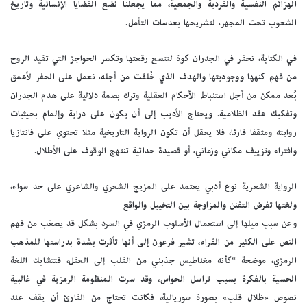
الهزائم النفسية والفردية والجمعية، مما يجعلنا نضع القضايا الإنسانية وتاريخ
الشعوب تحت المجهر، لتشريحها بعدسات التأمل.
في الكتابة، نحفر في الجدران كوة لتتسع رقعتها وتكسر الحواجز التي تقيد الروح
من فهم كنهها ووجوديتها والهدف الذي خُلقت من أجله، نعمل على الحفر لأعمق
بُعد ممكن من أجل استنباط الأحكام العقلية وترك بصمة دلالية على هدم الجدران
وتفكيك عقد الظلامية. ويحتاج الأديب إلى أن يكون على دراية وإلمام بحيثيات
روايته ومثقفا قارئا، فلا يعقل أن تكون الرواية التاريخية مثلا تحتوي على فانتازيا
وافتراء وتزييف مكاني وزماني، أو قصيدة حداثية تنتهج الوقوف على الأطلال.
الرواية الشعرية نوع أدبي يعتمد على المزيج الشعري والشاعري على حد سواء،
ولغتها تفرض التفنن والمزاوجة بين التخييل والواقع
وعن سبب ميلها إلى استعمال الأسلوب الرمزي في السرد بشكل قد يصعّب من فهم
النص على الكثير من القراء، تشير فرعون إلى أنها تأثرت بشدة بدراستها للمذهب
الرمزي، موضحة “كأنه مغناطيس جذبني من القلب إلى العقل، فتتشابك اللغة
الحسية بالفكرة بسبب تراسل الحواس، وقد سرت المنظومة الرمزية في غالبية
نصوص «ظلال قلب» بصورة سوريالية، فكانت تحتاج من القارئ أن يقف عند