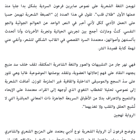
تهيمن اللغة الشعرية على نصوص صابرين فرعون السردية بشكل بدا جليا منذ
عملها الأول “ظلال قلب”. تقول في هذا الصدد إن “الصبغة الشعرية تهيمن حسيا
على العمل الأدبي ككل لأني أعبر في النص الواحد عن العوالم الجوانّية والجو
النفسي. كنتُ ومازلت أجمع بين تجربتي الحياتية وتجربة الأخريات وأنا أتحدث
بألسنتهن وأصواتهن، معتمدة السرد القصصي في القالب الشكلي للشعر، وأنفي عني
تهمة كتابة قصيدة النثر.
فهي نهر جار من التشبيهات والصور واللغة الشاعرية المكثفة، تقف خلف سد منيع
يجتهد النقاد على فهم إحالاتها العضوية، وتفقد بوصلتها الموضوعية غالبا وهي تثور
على سدّ السجع والموسيقى الداخلية والقافية غير الملزمة للوزن. أضافت الشعرية
إلى نصوصي، تحليلا للخطاب اللغوي الذي أوجهه إلى القراء، معتمدة على الإيحاء
والتلميح والاعتراف بدلا من الأطباق السريعة الجاهزة ذات المعاني المباشرة التي لا
تُشبع العقل والقلب ولا تغذيهما”.
الرواية تهجين
وتوضح فرعون أن الرواية الشعرية نوع أدبي يعتمد على المزيج الشعري والشاعري
على حدّ سواء، ولغتها تفرض التفنن والمزاوجة بين التخييل والواقع الإنساني