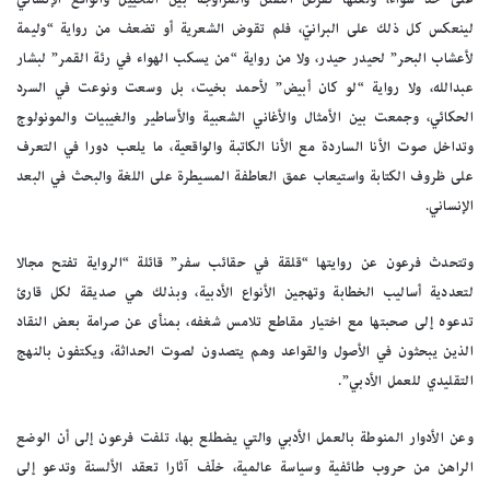
لينعكس كل ذلك على البرانيّ، فلم تقوض الشعرية أو تضعف من رواية “وليمة
لأعشاب البحر” لحيدر حيدر، ولا من رواية “من يسكب الهواء في رئة القمر” لبشار
عبدالله، ولا رواية “لو كان أبيض” لأحمد بخيت، بل وسعت ونوعت في السرد
الحكائي، وجمعت بين الأمثال والأغاني الشعبية والأساطير والغيبيات والمونولوج
وتداخل صوت الأنا الساردة مع الأنا الكاتبة والواقعية، ما يلعب دورا في التعرف
على ظروف الكتابة واستيعاب عمق العاطفة المسيطرة على اللغة والبحث في البعد
الإنساني.
وتتحدث فرعون عن روايتها “قلقة في حقائب سفر” قائلة “الرواية تفتح مجالا
لتعددية أساليب الخطابة وتهجين الأنواع الأدبية، وبذلك هي صديقة لكل قارئ
تدعوه إلى صحبتها مع اختيار مقاطع تلامس شغفه، بمنأى عن صرامة بعض النقاد
الذين يبحثون في الأصول والقواعد وهم يتصدون لصوت الحداثة، ويكتفون بالنهج
التقليدي للعمل الأدبي”.
وعن الأدوار المنوطة بالعمل الأدبي والتي يضطلع بها، تلفت فرعون إلى أن الوضع
الراهن من حروب طائفية وسياسة عالمية، خلّف آثارا تعقد الألسنة وتدعو إلى