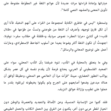
عباراتها وإعادة قراءتها مرات عديدة لأن عوالم اللغة غير المطوّعة مفتوحة على
تأويل المعنى والمشهد النصي كاملا”.
وتستطرد “ليس في خاطري الكتابة لمجموعة من القراء على أنهم النخبة، فأنا أرى
أن لكل قارئ توجهه، وأعترف أن اللغة من طوعتني ولستُ من طوّعها في «ظلال
قلب»؛ في كتابيّ «مرايا المطر»: نصوص سردية، و«قلقلة في حقائب سفر»: نوفيلا،
اجتهدتُ أن تكون اللغة أكثر وضوحا بعيدا عن أسلوب الجاحظ الاستطرادي، ومازلت
أعمل على توضيح المعاني والرسائل”.
وفي ما يتعلق بالمحلية في الأدب، تنوه ضيفتنا بأن الأدب المحلي، سواء على
الصعيد الفلسطيني أو العربي، يحتاج فرصة لأن يقدم نفسه في كل عصر بشكل
يواكب التطور الحضاري، مبينة “قرأت مرة أن العالمي هو المحلي، وحقيقة أوافق أن
هناك مبدعين وضعوا أصابعهم على الجرح ولم يكونوا يخيطونه ليرتقوه بقدر ما
عملوا على تطبيب وإزالة عوالق النزيف.
فقد كتبوا عن الإنسانية المنسية، وعن الأصالة والتجديد والعصرنة والوطن دون
انحياز لقطر عربي دون آخر، يكتبون عن الفرق بين الحمل الكاذب والحمل الطبيعي