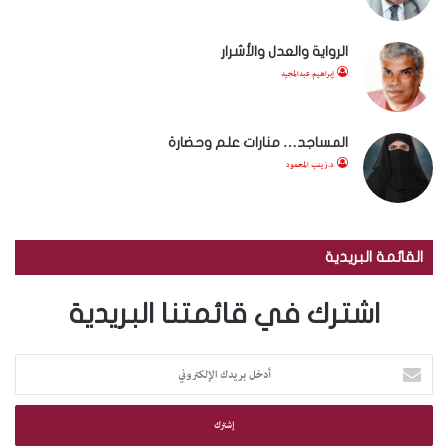
الرواية والعدل والأشرار
إبراهيم عبدالمجيد
المساجد… منارات علم وحضارة
د.زينب المحمود
القائمة البريدية
اشترك في قائمتنا البريدية
أ
د
خ
ل