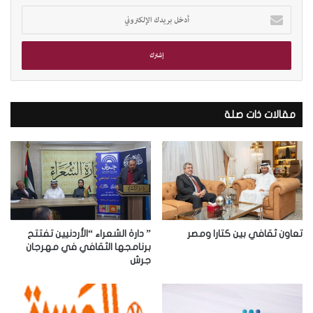
أ
د
خ
ل
ب
ر
ي
د
مقالات ذات صلة
ك
ا
ل
إ
ل
ك
ت
ر
تعاون ثقافي بين كتارا ومصر
” دارة الشعراء “الأردنيين تفتتح
و
برنامجها الثقافي في مهرجان
جرش
ن
ي