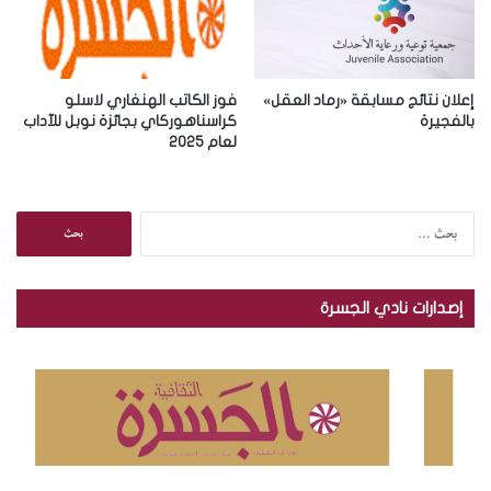
إعلان نتائج مسابقة «رماد العقل»
فوز الكاتب الهنغاري لاسلو
بالفجيرة
كراسناهوركاي بجائزة نوبل للآداب
لعام 2025
ا
ل
ب
ح
إصدارات نادي الجسرة
ث
ع
ن
: