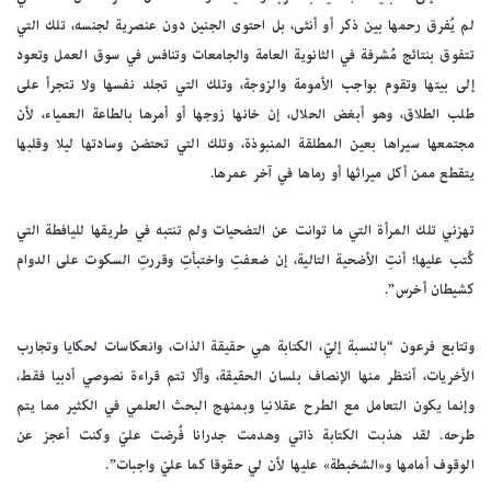
لم يُفرق رحمها بين ذكر أو أنثى، بل احتوى الجنين دون عنصرية لجنسه، تلك التي
تتفوق بنتائج مُشرفة في الثانوية العامة والجامعات وتنافس في سوق العمل وتعود
إلى بيتها وتقوم بواجب الأمومة والزوجة، وتلك التي تجلد نفسها ولا تتجرأ على
طلب الطلاق، وهو أبغض الحلال، إن خانها زوجها أو أمرها بالطاعة العمياء، لأن
مجتمعها سيراها بعين المطلقة المنبوذة، وتلك التي تحتضن وسادتها ليلا وقلبها
يتقطع ممن أكل ميراثها أو رماها في آخر عمرها.
تهزني تلك المرأة التي ما توانت عن التضحيات ولم تنتبه في طريقها لليافطة التي
كُتب عليها؛ أنتِ الأضحية التالية، إن ضعفتِ واختبأتِ وقررتِ السكوت على الدوام
كشيطان أخرس”.
وتتابع فرعون “بالنسبة إليّ، الكتابة هي حقيقة الذات، وانعكاسات لحكايا وتجارب
الأخريات، أنتظر منها الإنصاف بلسان الحقيقة، وألّا تتم قراءة نصوصي أدبيا فقط،
وإنما يكون التعامل مع الطرح عقلانيا وبمنهج البحث العلمي في الكثير مما يتم
طرحه. لقد هذبت الكتابة ذاتي وهدمت جدرانا فُرضت عليّ وكنت أعجز عن
الوقوف أمامها و«الشخبطة» عليها لأن لي حقوقا كما عليّ واجبات”.