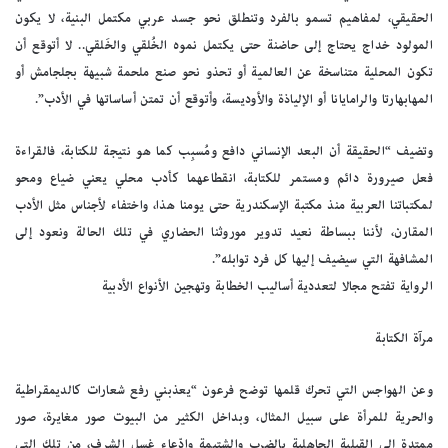
الحقيقي، لمفاهيم تسمو بالفرد وتنطلق نحو جسد عربي مكتمل البنية، لا يكون
المولود خداج يحتاج إلى حاضنة حتى يكتمل نموه الخُلقي والخَلقي.. لا أتوقع أن
تكون المحلية متناسخة عن العالمية أو تحذو نحو صنع ملحمة شبيهة بجلجامش أو
المهابهارتا والرامايانا أو الإلياذة والأوديسة، وأتوقع أن تمتن أساساتها في الأدب”.
وتضيف “الحقيقة أن البعد الإنساني دافع ومُسبِب كما هو نتيجة للكتابة، فالقراءة
فعل صيرورة دائم ومستمر للكتابة، انقطاعهما كأدب محلي يعني ضياع ومحو
لمكتباتنا العربية منذ مكتبة الإسكندرية حتى يومنا هذا، واختفاء لأجناس مثل الأدب
المقارن، لأننا ببساطة نعيد تدوير موروثنا الحضاري في تلك الحالة ونعود إلى
المشافهة التي سيضيف إليها كل فرد توابله”.
الرواية تفتح مجالا لتعددية أساليب الخطابة وتهجين الأنواع الأدبية
مرآة الكتابة
وعن الهواجس التي تحرك قلمها توضح فرعون “يعذبني رفع شعارات كالديمقراطية
والحرية للمرأة على سبيل المثال، وبداخل الكثير من البيوت صور مغايرة، صور
ممتدة إلى القبلية الجاهلية بالضرب والشتيمة وادّعاء غسل الشرف، من تلك التي