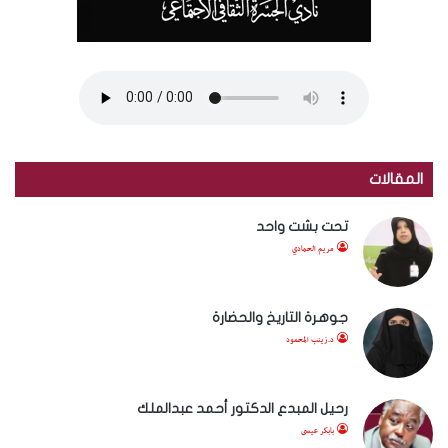
المقالات
تحت بشت واحد
مريم الحمادي
جوهرة التاريخ والحضارة
د.زينب المحمود
رحيل المبدع الدكتور أحمد عبدالملك
بابكر عيسى