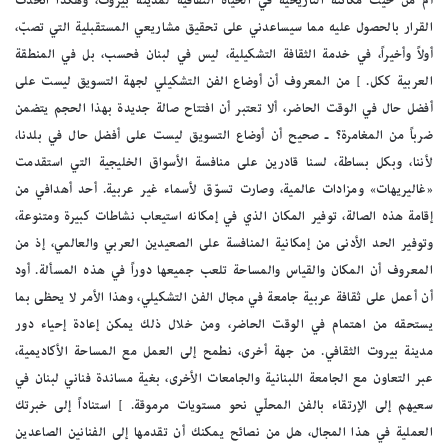
أم من حيث مكانته التاريخية في الحياة الثقافية لمدينة بيروت، وهكذا اتخذت
القرار بالحصول عليه مما سيساعدني على تحقيق مشاريعي المستقبلية التي تصبّ،
أولاً وأخيراً، في خدمة الثقافة التشكيلية، ليس في لبنان فحسب، بل في المنطقة
العربية ككل. ] من المعروف أن أوضاع الفن التشكيلي لجهة التسويق ليست على
أفضل حال في الوقت الحاضر، ألا تعتبر أن افتتاح صالة جديدة بهذا الحجم يتضمن
ضرباً من المغامرة؟ ـ صحيح أن أوضاع التسويق ليست على أفضل حال في بلدنا،
لأننا، وبكل بساطة، لسنا قادرين على منافسة الأسواق الخليجية التي استقدمت
«غاليريهات» ومزادات عالمية، وصارت تسوّق لأسماء غير عربية. أحد أهدافي من
إقامة هذه الصالة، توفير المكان الذي في إمكانه استيعاب نشاطات كبيرة ومتنوعة،
وتوفير الحد الأدنى من إمكانية المنافسة على الصعيدين العربي والعالمي، إذ من
المعروف أن المكان والقياس والمساحة تلعب جميعها دوراً في هذه المسألة. أود
أن أعمل على ثقافة عربية جامعة في مجال الفن التشكيلي، وهذا الأمر لا يحظى بما
يستحقه من اهتمام في الوقت الحاضر، ومن خلال ذلك يمكن إعادة إحياء دور
مدينة بيروت الثقافي. من جهة أخرى، نطمح إلى العمل مع المساحة الأكاديمية،
عبر التعاون مع الجامعة اللبنانية والجامعات الأخرى، بغية مساندة فناني لبنان في
سعيهم إلى الإرتقاء بالفن المحلّي نحو مستويات مرموقة. ] استناداً إلى خبرتك
العملية في هذا المجال، هل من نصائح يمكنك أن تقدمها إلى الفنانين الصاعدين