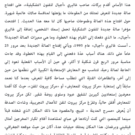
هذا الأساس أقدم بركات، صاحب غاليري «أجيال للفنون التشكيلية»، على افتتاح
صالة جديدة للعرض تمتلك من المقومات ما يؤهلها لمنافسة صالات عالمية شهيرة.
حول افتتاح هذه الصالة وطموحات صاحبها كان لنا معه هذا الحديث. ] افتتحت
مؤخرا صالة جديدة للفنون التشكيلية تحمل إسمك الشخصي، إضافة إلى غاليري
«أجيال». ما الذي دفعك إلى القيام بهذه الخطوة، وما هي مميزات الصالة الجديدة؟
ـ أسست غاليري «أجيال» عام 1995، ويأتي إفتتاح الصالة الجديدة بعد مرور 25
عاماً على ذلك. هناك أسباب عدّة دفعتني إلى القيام بهذه الخطوة، وقد جاءت
مناسبة مرور الربع قرن شكلية لا أكثر، في حين أن الأسباب الفعلية تعود إلى
الحاجة لصالة رحبة، تتناسب مع المعارض الإستعادية الكبيرة التي ننظّمها من حين
إلى آخر، والتظاهرات الفنيّة التي تتطلّب مساحة كافية للعرض، بعدما كنا نعمد
سابقاً إلى إستعارة «مركز بيروت للمعارض» أو «مركز بيروت للفن»، حيث كنّا أقمنا
معرضين إستعاديين كبيرين لشفيق عبود وسلوى روضة شقير. لكن مركز بيروت
للمعارض أُقفل حالياً، وتفرّغ مركز بيروت للفن للأعمال التجريبية، وشاءت الصدفة
أن يُعرض «مسرح المدينة « للبيع، والمقصود هنا ذلك المكان الذي شغلته قبلاً
سينما كليمنصو، التي كنت أرتادها في صباي لمشاهدة أفلام لكبار المخرجين أمثال
فيلليني وبرغمان. هذا المكان يمتلك حيثيات عدة، أكان من حيث موقعه الجغرافي،