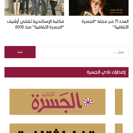
العدد 71 من مجلة “الجسرة
مكتبة الإسكندرية تقتني أرشيف
الثقافية”
“الجسرة الثقافية” منذ 2010
ا
ل
ب
ح
إصدارات نادي الجسرة
ث
ع
ن
: