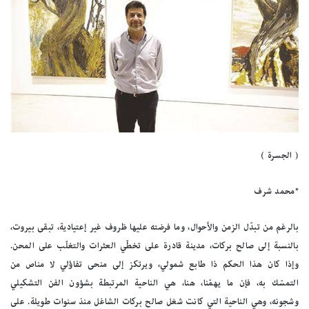
( الجسرة )
*محمد شرف
بالرغم من تبدّل الزمن والأحوال، وما فرضته عليها ظروف غير إعتيادية، تبقى بيروت،
بالنسبة إلى صالح بركات، مدينة قادرة على تخطّي العثرات والتغلّب على المحن.
وإذا كان هذا الحكم ذا طابع شمولي، ويرتكز إلى منحى تفاؤلي لا مناص من
التمسّك به، فإن ما يهمّنا، هنا، هي الناحية المرتبطة بشؤون الفن التشكيلي
وشجونه، وهي الناحية التي كانت شغل صالح بركات الشاغل منذ سنوات طويلة. على