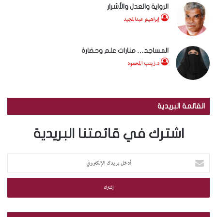
الرواية والعدل والأشرار
إبراهيم عبدالمجيد
المساجد… منارات علم وحضارة
د.زينب المحمود
القائمة البريدية
اشترك في قائمتنا البريدية
أ
د
خ
ل
ب
ر