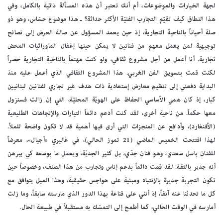
لجهة الخيارات والموضوعات، أم أنك تعتبر أن هذه المسألة ذاتية بالكامل، وفي
هذا النطاق كيف تقيّم التجارب الفنيّة الأكثر حداثة؟ ـ هذا موضوع حسّاس، وهو ذو
صلة أحياناً بالناحية التجارية، إذ حين يعمد المسؤول عن صالة العرض إلى نصائح
توجيهية لمن يعمل معهم من فنانين لا يمكن حينها إغفال الماورائيات المحض
تجارية. أنا أعمل من أجل مشروع ثقافي، ولو كنت مهتماً بالناحية التجارية حصراً
لكنت قمت بتسويق الفن الغربي. هذا المشروع الثقافي الذي أعمل عليه منذ
البداية دفعني إلى تنظيم معارض إستعادية ذات هدف غير تجاري لفنانين لبنانيين
كبار، إذ كان همي الأساسي الحفاظ على الهويّة المحليّة، التي إن زالت فسنزول
معها حكماً. من ناحية أخرى، لقد كنت أدعم دائماً التيارات والإتجاهات الطليعية
(الأفنغارد)، وأدافع عن المنجزات التي أرى فيها أهمية قد لا تكون واضحة للملأ.
لهذا افتتحت الخميس الماضي (21 تموز الحالي)، في غاليري «أجيال»، معرضاً
للفنان باسل سعدي، وهو فنان جدّي، بل كثير الجديّة، ويعمل ما بوسعه كي يبرهن
أنه جدير بالثقة. لقد قمت دائماً بدعم إناس وتجارب من هذا الصنف، وخصوصاً حين
تكون التجربة جديرة بالإنتباه ومبنية على هواجس حقيقية، وهذا الميل يتوافق مع
كل ما تحدثنا عنه آنفاً، إذ أنني على قناعة بهذا الدور الذي مارسته سابقاً، وما زلت
أمارسه في الوقت الحالي، كما أطمح إلى التمسّك به مستقبلاً في طبيعة الحال.