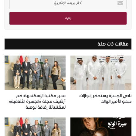
د
خ
ل
ب
ر
ي
د
مقالات ذات صلة
ك
ا
ل
إ
ل
ك
ت
ر
نادي الجسرة يستحضر إنجازات
مدير مكتبة الإسكندرية: ضم
و
سمو الأمير الوالد
أرشيف مجلة «الجسرة الثقافية»
لمقتنياتنا إضافة نوعية
ن
ي