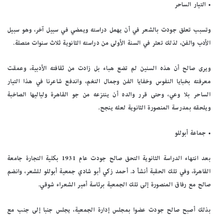
• التيار الساحر
وتسبب تعلق جودت بالشعر في أن يهمل دراسته ويمضي في سبيل آخر، وهو سبيل
الأدب والفن، لذلك تعثر في السنة الأولى من دراسته الثانوية ثلاث سنوات متصلة.
ويرى صالح أن هذه السنين لم تضع هباء بل زادت من ثقافته الأدبية، وعمقت
معرفته بخبايا النفوس وخفايا الفن وجمال النغم، واندفع شاعرنا في هذا التيار
الساحر بلا وعي، وحتى قرر والده أن ينتزعه من جو القاهرة ولياليها الصاخبة
ويلحقه بمدرسة المنصورة الثانوية لعله ينجح.
• جماعة أبوللو
بعد انتهاء الدراسة الثانوية التحق صالح جودت عام 1931 بكلية التجارة جامعة
القاهرة، وفي تلك الحقبة أنشأ د. أحمد زكي أبو شادي جمعية أبوللو للشعر، وانضم
صالح مع رفاق المنصورة إلى تلك الجمعية برئاسة أمير الشعراء شوقي.
بذلك أصبح صالح جودت عضوا بمجلس إدارة الجمعية، يجلس جنبا إلى جنب مع