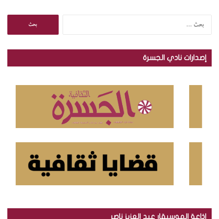
ا
ل
ب
ح
إصدارات نادي الجسرة
ث
ع
ن
:
إذاعة الموسيقار عبد العزيز ناصر