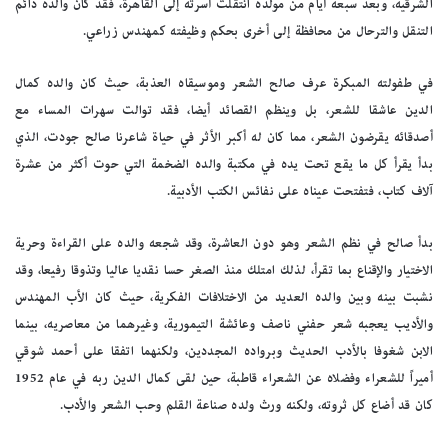
الشرقية، وبعد سبعة أيام من مولده انتقلت أسرته إلى القاهرة، فقد كان والده دائم
التنقل والترحال من محافظة إلى أخرى بحكم وظيفته كمهندس زراعي.
في طفولته المبكرة عرف صالح الشعر وموسيقاه العذبة، حيث كان والده كمال
الدين عاشقا للشعر، بل وينظم القصائد أيضا، فقد توالت سهرات المساء مع
أصدقائه يقرضون الشعر، مما كان له أكبر الأثر في حياة شاعرنا صالح جودت، الذي
بدأ يقرأ كل ما يقع تحت يده في مكتبة والده الضخمة التي حوت أكثر من عشرة
آلاف كتاب، فتفتحت عيناه على نفائس الكتب الأدبية.
بدأ صالح في نظم الشعر وهو دون العاشرة، وقد شجعه والده على القراءة وحرية
الاختيار والإقناع بما تقرأ، لذلك امتلك منذ الصغر حسا نقديا عاليا وتذوقا رفيعا، وقد
نشبت بينه وبين والده العديد من الاختلافات الفكرية، حيث كان الأب المهندس
والأديب يعجبه شعر حفني ناصف وعائشة التيمورية، وغيرهما من معاصريه، بينما
الابن شغوفا بالأدب الحديث وبرواده المجددين، ولكنهما اتفقا على أحمد شوقي
أميراً للشعراء وفضلاه عن الشعراء قاطبة، حين لقى كمال الدين ربه في عام 1952
كان قد أضاع كل ثروته، ولكنه ورث ولده صناعة القلم وحب الشعر والأدب.