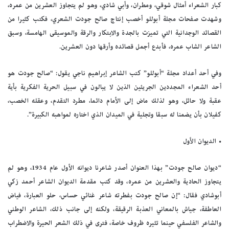
كبار الشعراء أمثال شوقي، ومطران، وأبي شادي، وهو لم يتجاوز العشرين من عمره،
وشهدت صفحات مجلة أبوللو أخصب إنتاج صالح جودت الشعري، فكتب كثيرا من
القصائد الوجدانية التي تميزت بالجدة والابتكار والرقة والموسيقى الهامسة، وسبق
الشاعر الشاب عمره، فأبدع أجمل قصائده وأرقها دون العشرين.
وفي أحد أعداد مجلة “أبوللو” كتب الشاعر إبراهيم ناجي يقول: “صالح جودت هو
أحد الشعراء المجددين الجريئين الذين لا يبالون في سبيل الحرية الفكرية بأية
عقبة ولا حائل، وهو لذلك ماض إلى الأمام دائما، مطرد التقدم، وعقله الخصب،
كفيلان بأن يضمنا له سبقا وتجلية في الميدان الذي اختاره لمواهبه الكبيرة”.
• الديوان الأول
“ديوان صالح جودت” بهذا العنوان أصدر شاعرنا ديوانه الأول عام 1934، وهو لم
يتجاوز الحادية والعشرين من عمره، وقد كتب مقدمة الديوان الشاعر أحمد زكي
أبوشادي فقال: “إن صالح جودت بفطرته شاعر غنائي حساس، حلو العبارة، فياض
العاطفة، جياش بالمعاني العذبة الرقيقة، ولكنه إلى جانب ذلك، الشاعر الوطني
والشاعر الفلسفي حينما تثيره ظروف خاصة، فترى في ذلك الشعر الحيرة والاضطراب