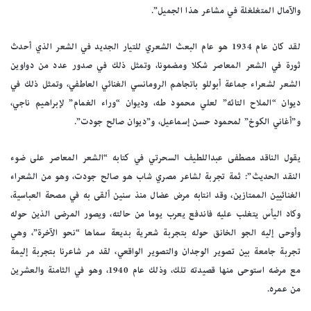
والآمال المتغلغلة في مشاعر هذا الجميل”.
لقد كان عام 1934 هو عام البعث الشعري للتيار الجديد في الشعر الذي أحدث
ثورة في الشعر المعاصر شكلا ومضمونا، وتمثل ذلك في صدور عدد من دواوين
الشعر لشعراء جماعة أبوللو باتجاهم الرومانسي الغنائي العاطفي، وتمثل ذلك في
ديوان “الملاح التائه” لعلي محمود طه، وديوان “وراء الغمام” لإبراهيم ناجي،
و”أغاني الكوخ” لمحمود حسن إسماعيل، و”ديوان صالح جودت”.
يقول الناقد مصطفى عبداللطيف السحرتي في كتابه “الشعر المعاصر على ضوء
النقد الحديث”: ثمة تجربة لشاعر مصري شاب هو صالح جودت، وهو من الشعراء
الغنائيين الممتازين، وقد انتابه مرض عضال منذ سنين ألقى به في مصحة العباسية،
وكاد اليأس يتغلب عليه فاندفع يعرب يوما من حالته، ويصور المرضى الذين حوله
وأوحى إليه الجو الخانق حوله بتجربة شعرية بديعة سماها “نحو الآخرة”، وهي
تجربة جامعة بين تصوير الوجدان والتصوير الواقعي، لقد مر شاعرنا بتجربة إليمة
مع مرضه استوحى منها قصيدته تلك، وذلك عام 1940، وهو في الثامنة والعشرين
من عمره.