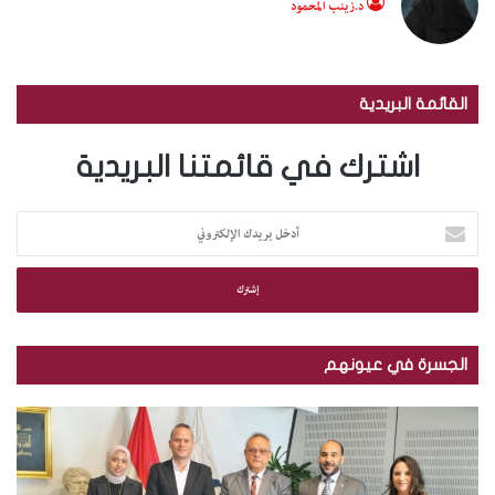
د.زينب المحمود
القائمة البريدية
اشترك في قائمتنا البريدية
أ
د
خ
ل
ب
ر
ي
الجسرة في عيونهم
د
ك
م
ب
ا
ك
ا
ل
ت
ل
إ
ب
ص