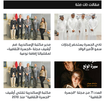
ي
د
مقالات ذات صلة
ك
ا
ل
إ
ل
ك
ت
ر
نادي الجسرة يستحضر إنجازات
مدير مكتبة الإسكندرية: ضم
و
سمو الأمير الوالد
أرشيف مجلة «الجسرة الثقافية»
لمقتنياتنا إضافة نوعية
ن
ي
العدد 71 من مجلة “الجسرة
مكتبة الإسكندرية تقتني أرشيف
الثقافية”
“الجسرة الثقافية” منذ 2010