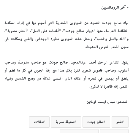
• آخر الرومانسيين
ترك صالح جودت العديد من الدواوين الشعرية التي أسهم بها في إثراء المكتبة
الثقافية العربية، منها “ديوان صالح جودت”، “أغنيات على النيل”، “ألحان مصرية”،
و”الله والنيل والحب”، وتمثل هذه الدواوين تطوره الوجداني والفني ومكانته في
سجل الشعر العربي الحديث.
يقول الشاعر الراحل أحمد عبدالمجيد: صالح جودت هو صاحب مدرسة، وصاحب
أسلوب، وصاحب قاموس شعري تفرد بكل هذا مع رقة الجرس في كل ما نظم أو
ينطق أو يهمس في شعره أو غنائه الذي اكتسى غلالة من وهج الشمس وضياء
القمر. إنه ظاهرة لا تتكرر.
المصدر: ميدل ايست اونلاين
شعر
صالح جودت
صحيفة مصرية
مقالات