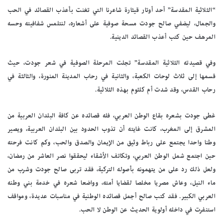
“الثلاثية المقدسة” أحد أوتار قيثارة شاعرنا التي تغنت بأعذب القصائد في الحب
والجمال، ليضفي صالح جودت مسحة صوفية على أشعاره، لنتلمس شفافيته وحسه
المرهف حين كتب أعذب القصائد الدينية.
وفي قصيدته الثلاثية المقدسة” تجلت المرحلة الصوفية في شعر جودت، حيث
قسمها إلى ثلاث لوحات الكعبة، والثانية في رحاب المدينة المنورة، والثالثة في
رحاب القدس، وقد شدت أم كلثوم بهذه الثلاثية.
غطى جودت بشعره بقاع الوطن العربي، فله قصائده عن كافة البلدان العربية من
المشرق إلى المغرب، كانت غايته أن تذوب الحدود بين البلدان العربية، ويصير
وطنا واحدا يجتمع على رباط وثيق من الإيمان والصدق والحب، وكم كانت فرحته
حين اجتمع شمل الوطن العربي، وتكاتف الأشقاء ليحققوا نصر العاشر من رمضان،
ولعل ذلك رد على من يتهمونه بأصوله التركية، فقد تربى صالح جودت وشرب من
ماء النيل، وعاش مصريا مخلصا لقضايا أمته، وواضعا شعره في خدمة بني وطنه
العربي الكبير. فقد كتب صالح أجمل قصائده الوطنية في مناسبات عديدة، ومواقف
استنفرت في داخله أولوية الحديث عن الوطن لا الحب.