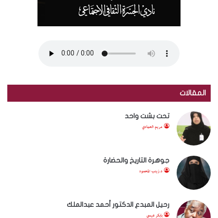
المقالات
تحت بشت واحد
مريم الحمادي
جوهرة التاريخ والحضارة
د.زينب المحمود
رحيل المبدع الدكتور أحمد عبدالملك
بابكر عيسى