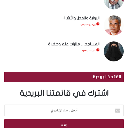
الرواية والعدل والأشرار
إبراهيم عبدالمجيد
المساجد… منارات علم وحضارة
د.زينب المحمود
القائمة البريدية
اشترك في قائمتنا البريدية
أ
د
خ
ل