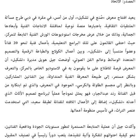
المصدر: الاتحاد
يعيد افتتاح معرض «صُنع في تشكيل»، أول من أمس، في مقره في دبي طرح مسألة
الملتقيات الثقافية، باعتبارها منصة نوعية لمناقشة الانتاجات الفنية وأبعادها
الجمالية، وذلك من خلال عرض مخرجات استوديوهات الورش الفنية التابعة للمركز،
حيث احتفى القائمون على تلك البرامج التعليمية، بأعمال فنية لنحو 20 فناناً
وعضواً منتسباً إلى «تشكيل». وبين أعمال الكولاج والطباعة الرقمية والتصميم
المتعدد الوسائط وعالم الفن الصوتي، أوضحت جيل هويل مديرة «تشكيل» أن
المعرض فرصة للاطلاع على ما يقومون به في الاستوديو الخاص بالمركز، والتعرف
بشكل مستمر، إلى طبيعة المعرفة الفنية المتداولة، بين الفنانين المشاركين.
وبالنظر إلى مجسم الطاولة والكرسي، الموجود في المعرض، والذي تم ابتكاره من
قبل الفنانة رند عبدالجبار، فهو يمثل نموذجاً عملياً لبرنامج تصميم الأثاث الذي
أعدته «تشكيل»، إضافة إلى الأعمال اللافته للفنانة لطيفة سعيد، التي استخدمت
عنصر التراث، في تأسيس منظومة أعمالها.
وأكدت جيل أن عملية المتابعة المستمرة لتطور مستويات الجودة ودافعية الفنانين،
نحو كيفية احتوائهم للفكرة وآلية تنفيذها، يلعب دوراً رئيسياً في تصنيف المقبول