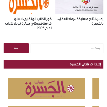
إعلان نتائج مسابقة «رماد العقل»
فوز الكاتب الهنغاري لاسلو
بالفجيرة
كراسناهوركاي بجائزة نوبل للآداب
لعام 2025
ا
ل
ب
ح
إصدارات نادي الجسرة
ث
ع
ن
: