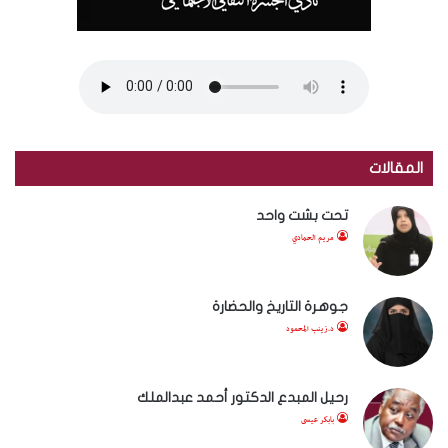
المقالات
تحت بشت واحد
مريم الحمادي
جوهرة التاريخ والحضارة
د.زينب المحمود
رحيل المبدع الدكتور أحمد عبدالملك
بابكر عيسى