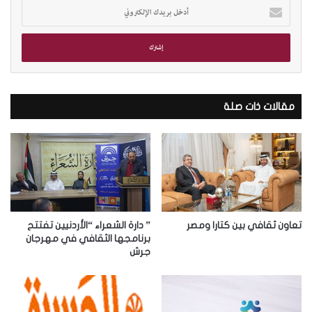
أ
د
خ
ل
ب
ر
ي
د
مقالات ذات صلة
ك
ا
ل
إ
ل
ك
ت
ر
تعاون ثقافي بين كتارا ومصر
” دارة الشعراء “الأردنيين تفتتح
و
برنامجها الثقافي في مهرجان
جرش
ن
ي