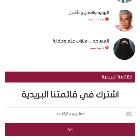
الرواية والعدل والأشرار
إبراهيم عبدالمجيد
المساجد… منارات علم وحضارة
د.زينب المحمود
القائمة البريدية
اشترك في قائمتنا البريدية
أ
د
خ
ل
ب