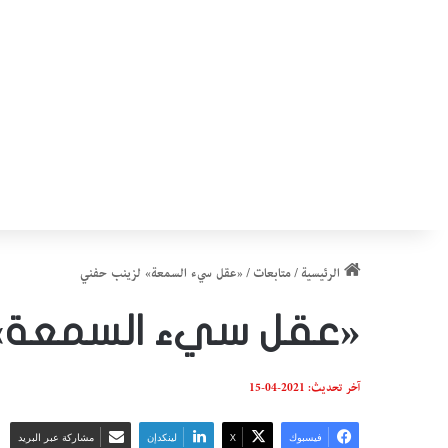
الرئيسية
/
متابعات
/
«عقل سيء السمعة» لزينب حفني
«عقل سيء السمعة» 
آخر تحديث: 2021-04-15
فيسبوك
‫X
لينكدإن
مشاركة عبر البريد