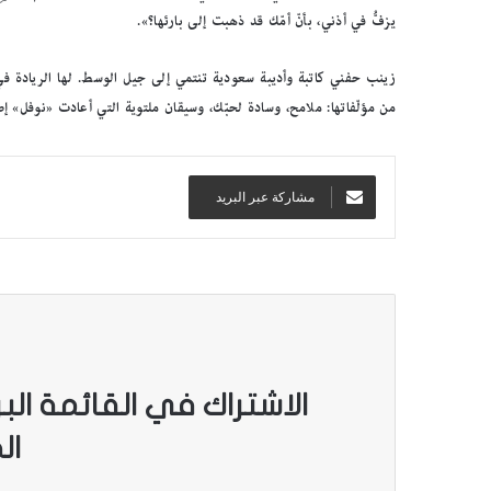
يزفُّ في أذني، بأنّ أمّك قد ذهبت إلى بارئها؟».
زينب حفني كاتبة وأديبة سعودية تنتمي إلى جيل الوسط. لها الريادة في
من مؤلّفاتها: ملامح، وسادة لحبّك، وسيقان ملتوية التي أعادت «نوفل» إصداره
مشاركة عبر البريد
ب
ا
ل
ص
و
ر
.
الاشتراك في القائمة الب
.
بالصور.. “الجسرة الثقافية” 
“
ال
المكتبات المصرية
ا
ل