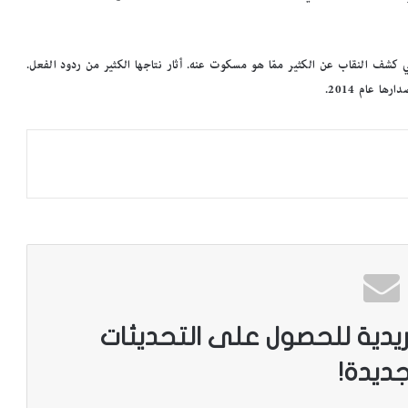
 كشف النقاب عن الكثير ممّا هو مسكوت عنه. أثار نتاجها الكثير من ردود الفعل.
ا عام 2014.
م
د
ي
ر
م
ك
ت
ريدية للحصول على التحديثات
ب
على أرفف
مدير مكتبة الإسكندرية: ضم أرشيف مجلة
ة
جديدة!
«الجسرة الثقافية» لمقتنياتنا إضافة نوعية
ا
ل