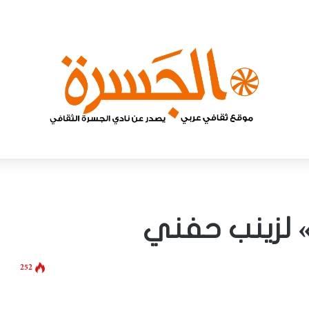
لزينب حفني
252