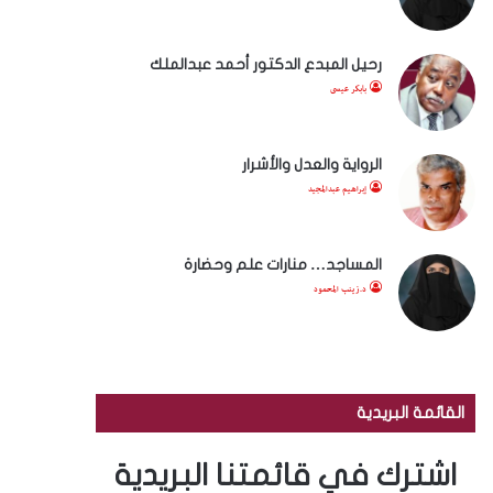
رحيل المبدع الدكتور أحمد عبدالملك
بابكر عيسى
الرواية والعدل والأشرار
إبراهيم عبدالمجيد
المساجد… منارات علم وحضارة
د.زينب المحمود
القائمة البريدية
اشترك في قائمتنا البريدية