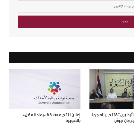
إ
س
ك
ن
د
ر
ي
ة
:
ض
م
أ
ر
ش
ي
ف
م
ج
الأردنيين تفتتح برنامجها
إعلان نتائج مسابقة «رماد العقل»
ل
رجان جرش
بالفجيرة
ة
«