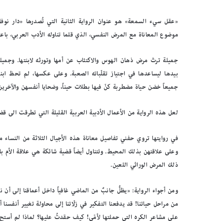
«عقل سيء السمعة» هو عنوان الرواية الثانية التي تُصدرها «دار نوف
موضوع المعاناة مع المرض النفسي، الذي قلما تناوله الأدب العربي، باعتباره 
جميلة ترث مرض ذهان الهوس والاكتئاب عن أمها وتورثه لابنتها. وجمي
بيدها ليساعدها في اجتياز تقلّباته الصعبة. وعلى عكسها، لم تحظ اب
جميعاً خضن حياة مضطربة كنّ فيها بطلات حيناً، وضحايا أنفسهن والآخري
لعل هذه الرواية من الأعمال الأدبية العربية القليلة التي تطرقت الى 
في روايتها تروي حفني تفاصيل معاناة هذه الأجيال الثلاثة من النساء
وعلى علاقتهن بذلك المحيط. وتتناول أيضاً قضية شائكة هي علاقة الأم
ذلك المرض الوراثي اللعين.
ومن أجواء الرواية: «يظلُّ جانبٌ من الماضي غافياً داخل أعماقنا إلى أن نف
من مراحل حياتنا! قد يدفعنا التفكير في زلّاتنا إلى محاولة تغيير أنفس
على مشاعر الكره التي حملتها لأمّي! كيف حقدتُ عليها؟ لماذا لم أستح