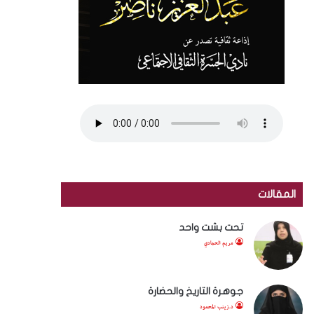
المقالات
تحت بشت واحد
مريم الحمادي
جوهرة التاريخ والحضارة
د.زينب المحمود