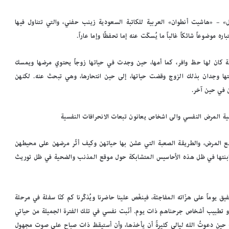
ل» – «هاشيت أنطوان» العربية للكاتبة السعودية زينب حفني، والتي تتناول فيها
موضوعاً شائكاً غالباً ما يُسكَت عنه إما تحفظًا وإما عاراً.
لة كان لها حظ وافر، كما أمها، حين وجدت في حياتها زوجاً يحتوي مرضها ويمسك
نتها وجدان بذلك الزوج وقضت حياتها، إلى حين انتحارها، وهي تبحث عنه. لكنهن
ن في حين آخر.
قضية المرض النفسي والى اشخاص يعانون تبعات الانحرافات النفسية
 مع المرض، والطريقة الصعبة التي عشن بها حياتهن وكيف أثّر مرضهن على محيطهن
 بابنتها في ظل هذه الأحاسيس المتشابكة حول موقع المذنب والضحية في ظل توريث
يق يوماً على هزّاته المفاجئة، فينغّص علينا حاضرنا ويُذكّرنا كم كنّا سفلة في مرحلة
نا أو تطبيب أشخاص جرحناهم ذات يوم. أنّبت نفسي في تلك الفترة الجميلة من حياتي
ِ حين دعوتُ الله ليالي كثيرةً أن يأخذها، وأن أستيقظ ذات صباح على صوت مجهول