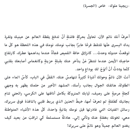
-ريجينا ملوك- خاص (الجسرة)
أعرفُ أنك نائم الآن، تحاولُ بحركةٍ فاشلةٍ أنْ تدفعَ يقظة العالم عن عينيك وتفردَ
يدك اليسرى علّها تلتقط فرحًا عابرًا بجانب نومك، نومك في هذه اللحظة هو كلّ ما
توقعتُ حدوثه وحدث… كانزلاق حافة القميص فجأةً عندما يداهمها عطرك، كارتفاع
حاجبك الأيمن عندما تنتظرُ مَنْ يتأخر عنك بقبلةٍ حزينةٍ وكانغماس أصابعك بقلبي
كلّما وددتُ أنْ ألوّحَ لك بوداعٍ واحد.
أنتَ الآن نائمٌ وحولك أشياءٌ كثيرةٌ تتهامسُ عنك، القفلُ في الباب، كأسُ الماء على
الطاولة، هاتفك الجوال بجانب رأسك، المشهد الأ
خير من حلمك يظهر به وجهي
كجثةٍ مرميةٍ على رصيف، ثيابك المتروكة بكامل أناقتها على الكرسي، رائحتي تنام
بجانبك كطفلةٍ لم تعرفْ أمها، خيطُ الحنين الذي يربط قلبي بالنافذة فوق سريرك،
رسائل الفتيات التي غادرتها قبل نومك بثانيةٍ واحدة، كلّ هذه الأشياء المتواطئة
معي، تخونك بغفلةٍ عنك وتأتي إلي.. هادئةً مستسلمة كي تراقبَ من بعيد كيف
يغدو العالم جميلاً وهو نائمٌ على سريرك!