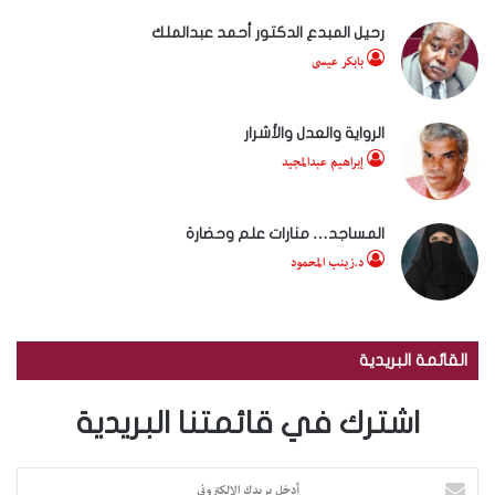
رحيل المبدع الدكتور أحمد عبدالملك
بابكر عيسى
الرواية والعدل والأشرار
إبراهيم عبدالمجيد
المساجد… منارات علم وحضارة
د.زينب المحمود
القائمة البريدية
اشترك في قائمتنا البريدية
أ