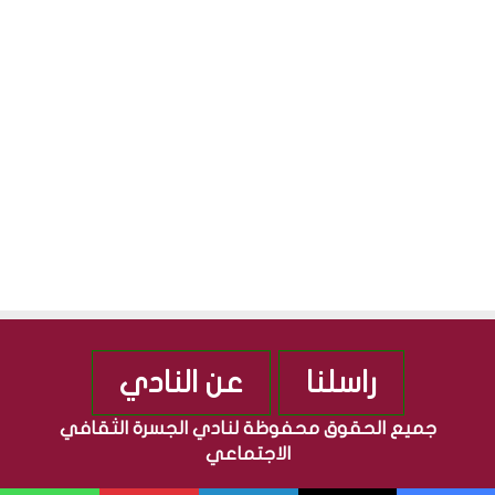
ق
ج
S
ا
م
ف
ه
ي
و
ة
ر
”
ي
م
ة
ن
ا
ذ
ل
2
ع
0
ر
1
ا
0
ق
ي
ة
راسلنا
عن النادي
جميع الحقوق محفوظة لنادي الجسرة الثقافي
الاجتماعي