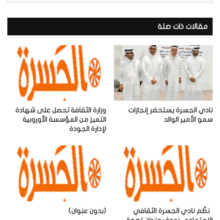
ر
ي
د
مقالات ذات صلة
ك
ا
ل
إ
ل
ك
ت
ر
نادي الجسرة يستحضر إنجازات
وزارة الثقافة تحصل على شهادة
و
سمو الأمير الوالد
التميز من المؤسسة الأوروبية
لإدارة الجودة
ن
ي
‎نظّم نادي الجسرة الثقافي
(بدون عنوان)