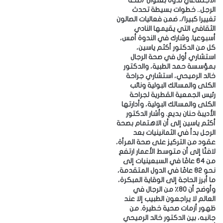
الاجتماعي ندوة بعنوان /صحة
الرجل.. خطوات بسيطة تحدث
تغييرا كبيرا/، ضمن فعاليات الصالون
الثقافي التي يقيمها النادي
أسبوعيا. ‎وشارك في الندوة أمس،
كل من الدكتور أكثم ياسين،
استشاري أول في صحة الرجال
بمؤسسة حمد الطبية، والدكتور
خالد الرميحي، استشاري جراحة
الكلى والمسالك البولية ونائب
رئيس الجمعية القطرية لجراحة
الكلى والمسالك البولية، وأدارتها
الأديبة حنان بديع. ‎وأشار الدكتور
أكثم ياسين إلى أن الاهتمام بصحة
الرجل بدأ في الثمانينيات بعد
عقود من التركيز على صحة المرأة،
لافتًا إلى أن متوسط الأعمار ارتفع
من 64 عامًا في السبعينيات إلى
نحو 82 عامًا في الدول المتقدمة،
ما أبرز الحاجة إلى الوقاية المبكرة،
وأوضح أن 80٪ من الرجال في
العالم لا يراجعون الطبيب إلا عند
ظهور أزمات صحية خطيرة. ‎من
جانبه، بين الدكتور خالد الرميحي