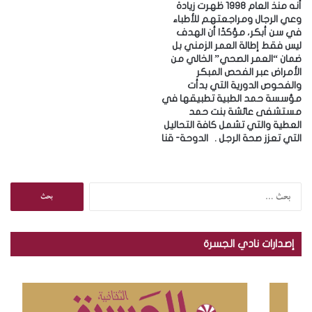
أنه منذ العام 1998 ظهرت زيادة
وعي الرجال ومراجعتهم للأطباء
في سن أبكر، مؤكدًا أن الهدف
ليس فقط إطالة العمر الزمني بل
ضمان “العمر الصحي” الخالي من
الأمراض عبر الفحص المبكر
والفحوص الدورية التي بدأت
مؤسسة حمد الطبية تطبيقها في
مستشفى عائشة بنت حمد
العطية والتي تشمل كافة التحاليل
التي تعزز صحة الرجل . ‎الدوحة- قنا
ا
ل
ب
ح
إصدارات نادي الجسرة
ث
ع
ن
: