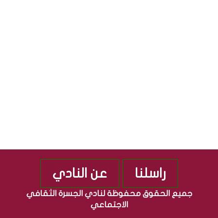
ق
ج
S
ا
م
ف
ه
ي
و
ة
ر
”
ي
م
ة
ن
ا
ذ
ل
2
ع
0
ر
1
ا
0
ق
ي
ة
راسلنا
عن النادي
جميع الحقوق محفوظة لنادي الجسرة الثقافي
الاجتماعي