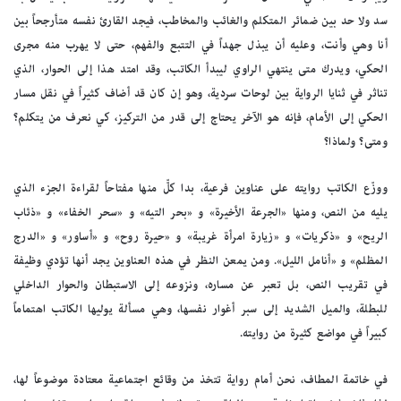
سد ولا حد بين ضمائر المتكلم والغائب والمخاطب، فيجد القارئ نفسه متأرجحاً بين
أنا وهي وأنت، وعليه أن يبذل جهداً في التتبع والفهم، حتى لا يهرب منه مجرى
الحكي، ويدرك متى ينتهي الراوي ليبدأ الكاتب، وقد امتد هذا إلى الحوار، الذي
تناثر في ثنايا الرواية بين لوحات سردية، وهو إن كان قد أضاف كثيراً في نقل مسار
الحكي إلى الأمام، فإنه هو الآخر يحتاج إلى قدر من التركيز، كي نعرف من يتكلم؟
ومتى؟ ولماذا؟
ووزّع الكاتب روايته على عناوين فرعية، بدا كلّّ منها مفتاحاً لقراءة الجزء الذي
يليه من النص، ومنها «الجرعة الأخيرة» و «بحر التيه» و «سحر الخفاء» و «ذئاب
الريح» و «ذكريات» و «زيارة امرأة غريبة» و «حيرة روح» و «أساور» و «الدرج
المظلم» و «أنامل الليل». ومن يمعن النظر في هذه العناوين يجد أنها تؤدي وظيفة
في تقريب النص، بل تعبر عن مساره، ونزوعه إلى الاستبطان والحوار الداخلي
للبطلة، والميل الشديد إلى سبر أغوار نفسها، وهي مسألة يوليها الكاتب اهتماماً
كبيراً في مواضع كثيرة من روايته.
في خاتمة المطاف، نحن أمام رواية تتخذ من وقائع اجتماعية معتادة موضوعاً لها،