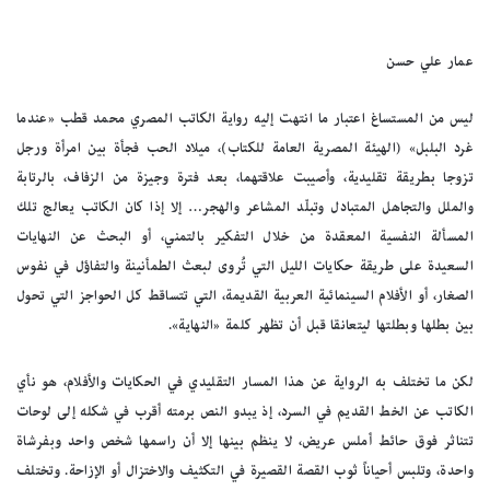
عمار علي حسن
ليس من المستساغ اعتبار ما انتهت إليه رواية الكاتب المصري محمد قطب «عندما
غرد البلبل» (الهيئة المصرية العامة للكتاب)، ميلاد الحب فجأة بين امرأة ورجل
تزوجا بطريقة تقليدية، وأصيبت علاقتهما، بعد فترة وجيزة من الزفاف، بالرتابة
والملل والتجاهل المتبادل وتبلّد المشاعر والهجر… إلا إذا كان الكاتب يعالج تلك
المسألة النفسية المعقدة من خلال التفكير بالتمني، أو البحث عن النهايات
السعيدة على طريقة حكايات الليل التي تُروى لبعث الطمأنينة والتفاؤل في نفوس
الصغار، أو الأفلام السينمائية العربية القديمة، التي تتساقط كل الحواجز التي تحول
بين بطلها وبطلتها ليتعانقا قبل أن تظهر كلمة «النهاية».
لكن ما تختلف به الرواية عن هذا المسار التقليدي في الحكايات والأفلام، هو نأي
الكاتب عن الخط القديم في السرد، إذ يبدو النص برمته أقرب في شكله إلى لوحات
تتناثر فوق حائط أملس عريض، لا ينظم بينها إلا أن راسمها شخص واحد وبفرشاة
واحدة، وتلبس أحياناً ثوب القصة القصيرة في التكثيف والاختزال أو الإزاحة. وتختلف