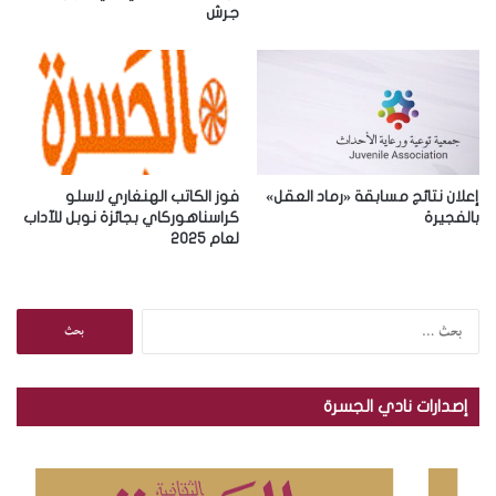
جرش
ن
ي
إعلان نتائج مسابقة «رماد العقل»
فوز الكاتب الهنغاري لاسلو
بالفجيرة
كراسناهوركاي بجائزة نوبل للآداب
لعام 2025
ا
ل
ب
ح
إصدارات نادي الجسرة
ث
ع
ن
: