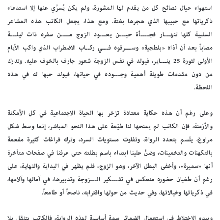
استهواء حيال نصائح كل من يقدم لها المشورة، ولم يكن يُسرِّي عنها إلا استدعاء
ذكرياتها مع حبيبها الذي هجرها بغتة. ومع هذا، يجعل الكاتب هذه المشاعر
السلبية كلها تنهـــار فجــــأة حيـــن يعـــود الزوج مــــن سفره ذات ليلـــة
مصاباً بعد أن أذاه «بلطجية» وســـرقوه فـــي ركــاب الاضطراب الذي واكب الأيام
الأولى لثورة 25 ينـــاير، فيولد في نفس الزوجة شعور جارف بالخوف عليه. وتدرك
من دون مقدمات طويلة أهمية وجـــوده في حياتها، فيولد حبها له في هذه
اللحظة.
وعلى رغم أن هذه حكاية معتادة تزخر بها الحياة الاجتماعية في كل الأمكنة
والأزمنة، فإن الكاتب لم يمنحها لنا طيّعة على هذا النحو المباشر، إنما وسط شكل
مراوغ، يتّسم بتعدد الرواة، وتفاوت مستويات السرد، وترك فراغات كثيرة مفعمة
بالتكهنات والتخمينات، وضنَّ علينا ابتداء باسم بطلته حتى عرفنا في صفحات متأخرة
أنها «سميرة»، وأخفى البطل الآخر، وهو الزوج، فلم يظهر في البداية والنهاية، على
رغم أن طغيان حضوره منعكس في تفـــكير الـــزوجة وتدبيرها، في آمالها وآلامها،
في ذكرياتها وخيالاتها، وفي حديث من حولها واقترابه، ناصحاً أو طامعاً.
ويبدو الاختلاط في استعمال الضمائر سمة أساسية لهذه الرواية، فالكاتب يتنقل بلا