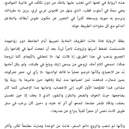
هذه الرواية في لغتها التي تغلب عليها بلاغة، من دون تكلّف في غالبية المواضع،
وهي سمة في أسلوب قطب، الذي ينهل من قاموس عربي ثري، يزين به مفرداته،
ويرسم به صوره، ويسعفه كثيراً في التعبير عن مكنون نفوس أبطاله، والتفاعل
الدائم مع كل مفردات الطبيعة حوله.
بطلة الرواية فتاة حالت الظروف المادية لحبيبها أيام الجامعة دون زواجهما،
فاستسلمت لضغط أسرتها وتزوجت تاجراً ثرياً، بعد أن نجحت أمها في إقناعها بأن
الجميع يذهب في هذا الطريق، إذ قالت لها: «لا تتعلقي بالأوهام. كلنا تزوجنا
هكذا. اسمعي كلام أمك، تزوجي من يسعى إليك ويلحّ في طلبك». ولم يكن أمامها
بُد من الانصياع، وكأنها تترجم عملياً ما قالته لوالديها: «لا رأي لي، حجر تحركونه،
يمين شمال»، فدفعت ثمن انصياعها منذ ليلة زفافها، حين عاشرها بلا روية ولا
مشاعر، فبدا لقاؤهما الأول أقرب إلى الاغتصاب، وانتابها هذا الإحساس كلما كان
يضاجعها، حيث الخوف والضجر والتقزز والنفور، الذي لا يخف إلا حين تغتسل
بعنف، وتكاد تقشر جلدها، لتمحو أي أثر له عليه، و «حين كان يرغب في سفر
طويل كانت تحس أن حجراً ثقيلاً ينزاح عن صدرها».
ولأنها لم تنجب والزوج دائم السفر، عانت من الوحدة وصارت مطمعاً لكثر، وأكثر