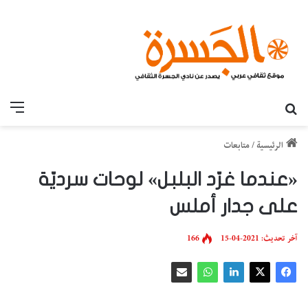
بحث عن
القائ
الرئيسية
/
متابعات
«عندما غرّد البلبل» لوحات سرديّة
على جدار أملس
آخر تحديث: 2021-04-15
166