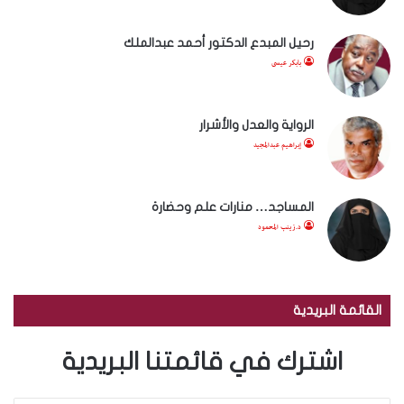
رحيل المبدع الدكتور أحمد عبدالملك
بابكر عيسى
الرواية والعدل والأشرار
إبراهيم عبدالمجيد
المساجد… منارات علم وحضارة
د.زينب المحمود
القائمة البريدية
اشترك في قائمتنا البريدية