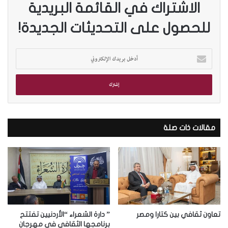
الاشتراك في القائمة البريدية
للحصول على التحديثات الجديدة!
أ
د
خ
ل
ب
ر
ي
د
مقالات ذات صلة
ك
ا
ل
إ
ل
ك
ت
ر
تعاون ثقافي بين كتارا ومصر
” دارة الشعراء “الأردنيين تفتتح
و
برنامجها الثقافي في مهرجان