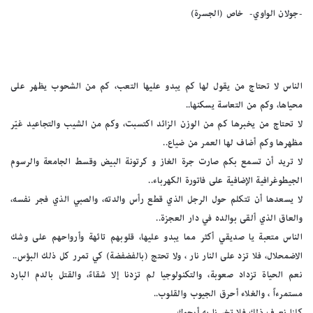
-جولان الواوي- خاص (الجسرة)
الناس لا تحتاج من يقول لها كم يبدو عليها التعب، كم من الشحوب يظهر على
محياها، وكم من التعاسة يسكنها..
لا تحتاج من يخبرها كم من الوزن الزائد اكتسبت، وكم من الشيب والتجاعيد غيّر
مظهرها وكم أضاف لها العمر من ضياع..
لا تريد أن تسمع بكم صارت جرة الغاز و كرتونة البيض وقسط الجامعة والرسوم
الجيطوغرافية الإضافية على فاتورة الكهرباء..
لا يسعدها أن تتكلم حول الرجل الذي قطع رأس والدته، والصبي الذي فجر نفسه،
والعاق الذي ألقى بوالده في دار العجزة..
الناس متعبة يا صديقي أكثر مما يبدو عليها، قلوبهم تائهة وأرواحهم على وشك
الاضمحلال، فلا تزد على النار نار ، ولا تحتج (بالفضفضة) كي تمرر كل ذلك البؤس..
نعم الحياة تزداد صعوبة، والتكنولوجيا لم تزدنا إلا شقاءً، والقتل بالدم البارد
مستمرءاً ، والغلاء أحرق الجيوب والقلوب..
كلنا نعرف ذلك فلا تخبرنا به أرجوك ..