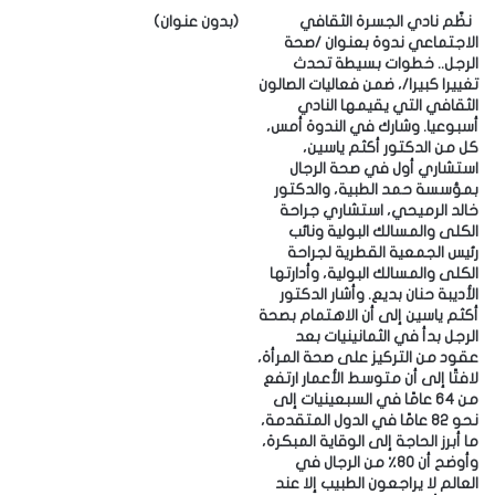
‎نظّم نادي الجسرة الثقافي
(بدون عنوان)
الاجتماعي ندوة بعنوان /صحة
الرجل.. خطوات بسيطة تحدث
تغييرا كبيرا/، ضمن فعاليات الصالون
الثقافي التي يقيمها النادي
أسبوعيا. ‎وشارك في الندوة أمس،
كل من الدكتور أكثم ياسين،
استشاري أول في صحة الرجال
بمؤسسة حمد الطبية، والدكتور
خالد الرميحي، استشاري جراحة
الكلى والمسالك البولية ونائب
رئيس الجمعية القطرية لجراحة
الكلى والمسالك البولية، وأدارتها
الأديبة حنان بديع. ‎وأشار الدكتور
أكثم ياسين إلى أن الاهتمام بصحة
الرجل بدأ في الثمانينيات بعد
عقود من التركيز على صحة المرأة،
لافتًا إلى أن متوسط الأعمار ارتفع
من 64 عامًا في السبعينيات إلى
نحو 82 عامًا في الدول المتقدمة،
ما أبرز الحاجة إلى الوقاية المبكرة،
وأوضح أن 80٪ من الرجال في
العالم لا يراجعون الطبيب إلا عند