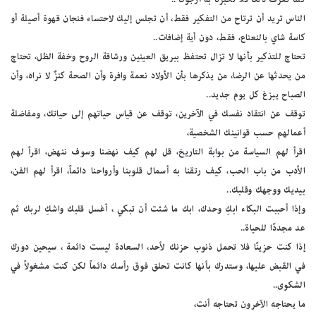
الناس تريد أن ترتاح من التفكير فقط، أن تجلس إليك لاحتساء فنجان قهوة أصيلة أو
كاسة شاي بالنعناع، فقط، دون أية إضافات..
تحتاج للتذكير بأنها لا تزال تحتفظ ببريق العينين ورشاقة الروح وخفة الظل، تحتاج
من يحدثها عن الرضا، من يذكرها بأن الأولاد نعمة وافرة وأن الصحة كنزٌ لا نراه، وأن
الصباح يبزغ كل يوم جديد..
توقف عن انتقاد نفسك في الآخرين، توقف عن قياس حياتهم إلى حياتك، ومفاضلة
أعمالهم حسب قوانينك الشخصية،
اقرأ لهم السياسة من بوابة التاريخ، قل لهم كيف نهضنا وسوف ننهض، اقرأ لهم
الأدب من باب الحب، كيف رتقنا به أسمال قلوبنا وأرواحنا دائماً، اقرأ لهم الفن،
بيديك ووجهك وقلبك..
وإذا أحببت البكاء ابكِ وحدك، ابك ما شئت أن تبكي ، أغسل قلبك واشكِ لربك ثم
عد مجددًا للحياة..
إذا كنت حزينًا فلا تحمل ذنوب حزنك لأحد، السعادة ليست دائمة ، سيحين دورك
في القبض عليها، وستدرك بأنها كانت تحلق فوق رأسك دائماً لكن كنت مشغولاً في
الشكوى..
ما يحتاجه الآخرون تحتاجه أنت،