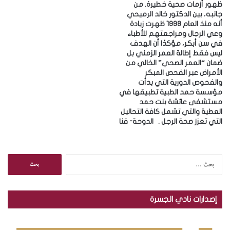
ظهور أزمات صحية خطيرة. ‎من
جانبه، بين الدكتور خالد الرميحي
أنه منذ العام 1998 ظهرت زيادة
وعي الرجال ومراجعتهم للأطباء
في سن أبكر، مؤكدًا أن الهدف
ليس فقط إطالة العمر الزمني بل
ضمان “العمر الصحي” الخالي من
الأمراض عبر الفحص المبكر
والفحوص الدورية التي بدأت
مؤسسة حمد الطبية تطبيقها في
مستشفى عائشة بنت حمد
العطية والتي تشمل كافة التحاليل
التي تعزز صحة الرجل . ‎الدوحة- قنا
ا
ل
ب
ح
إصدارات نادي الجسرة
ث
ع
ن