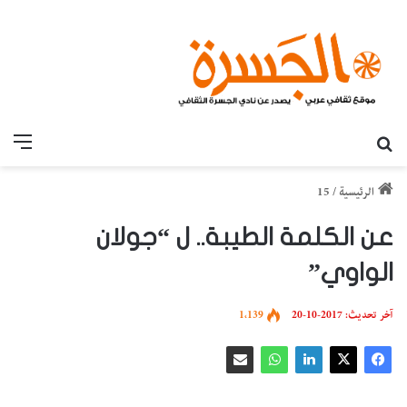
بحث عن
القائ
الرئيسية
/
15
عن الكلمة الطيبة.. ل “جولان
الواوي”
آخر تحديث: 2017-10-20
1٬139