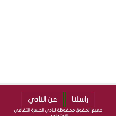
S
ث
ل
ق
ج
S
ا
م
ف
ه
ي
و
ة
ر
”
ي
م
ة
ن
ا
ذ
ل
2
ع
0
ر
1
ا
0
ق
ي
ة
راسلنا
عن النادي
جميع الحقوق محفوظة لنادي الجسرة الثقافي