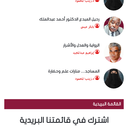
د.زينب المحمود
رحيل المبدع الدكتور أحمد عبدالملك
بابكر عيسى
الرواية والعدل والأشرار
إبراهيم عبدالمجيد
المساجد… منارات علم وحضارة
د.زينب المحمود
القائمة البريدية
اشترك في قائمتنا البريدية