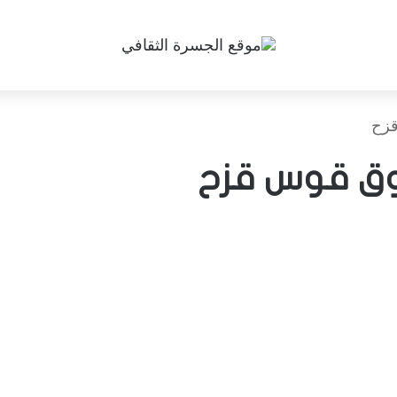
قزح
وق قوس قزح