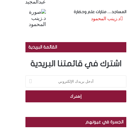
المساجد… منارات علم وحضارة
د.زينب المحمود
القائمة البريدية
اشترك في قائمتنا البريدية
أ
د
خ
ل
ب
ر
ي
د
الجسرة في عيونهم
ك