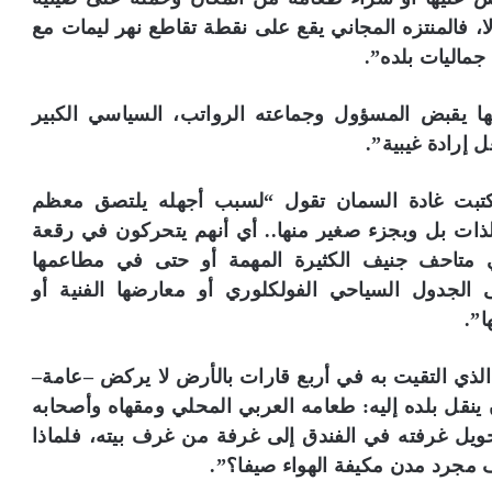
 فالمنتزه المجاني يقع على نقطة تقاطع نهر ليمات مع
ماليات بلده”.
ها يقبض المسؤول وجماعته الرواتب، السياسي الكبير
إرادة غيبية”.
 كتبت غادة السمان تقول “لسبب أجهله يلتصق معظم
ات بل وبجزء صغير منها.. أي أنهم يتحركون في رقعة
ي متاحف جنيف الكثيرة المهمة أو حتى في مطاعمها
 الجدول السياحي الفولكلوري أو معارضها الفنية أو
ا”.
ذي التقيت به في أربع قارات بالأرض لا يركض –عامة–
نقل بلده إليه: طعامه العربي المحلي ومقهاه وأصحابه
حويل غرفته في الفندق إلى غرفة من غرف بيته، فلماذا
مجرد مدن مكيفة الهواء صيفا؟”.