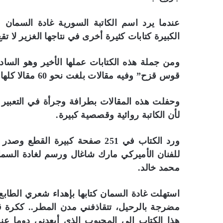
عندما يرد اسم الكاتبة السورية غادة السمان ف
الكبيرة كتابات كثيرة أخرى في نتاجها الغزير لا
ومن جملة هذه الكتابات عملها الأخير وهو الس
قوس قزح” وفيه مقالات بلغت نحو 60 مقالا كلها في موضوع السفر.
وحفلت هذه المقالات بطرافة وجرأة في التعبي
لأن الكاتبة روائية وقصصية كبيرة.
ورد الكتاب في 251 صفحة كبيرة
للفنان الأميركي مارك شاغال ورسم لغادة السما
محمد خالد.
استهلت غادة السمان كتابها بإهداء شعري الطا
مضرجة بالرحيل، تتقاذفني مدن المطر.. ككرة ق
هذا الكتاب إلى المحبوب الذي أبعدني دوما ع