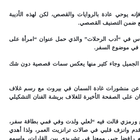
إنه يوحي عادة بالروايات والقصص، لكن لهذه الأديبة
 تقع ضمن التصنيف القصصي.
ادس في “أدب الرحلات” والذي حمل عنوان “امرأة على
ر الجميل وجاء كثير منها يعكس سمات قصصية دون شك
 القطع وصدر عن منشورات غادة السمان في بيروت مع رسم غلاف
ن على الصفحة الأخيرة للغلاف بريشة الفنان التشكيلي
بع ورمزي قالت فيه “لعلي ولدت وفي فمي بطاقة سفر،
دم وانزف قلبي في صالات ترانزيت العمر، ولذا أهدي
نه رافضا حبي ممعنا في تشريدي بين القارات، واسمه