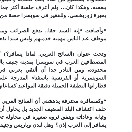
بنفسه، وهكذا كان… ولم أعرف جلسة أكثر جمالا،
بحيرة زوريخسي، وللفقير في سويسرا حصة من ج
“وأضافت “إنه السيد حقا.. يدفع الضرائب ومن
موظف عند الناس مهمته خدمتهم وليس سيدا بفعل 
وتحت عنوان (السائح العربي. لماذا يسافر؟)
المصطافين العرب في سويسرا بمدينة جنيف بالذ
محدودة، ومن النادر جدا أن ألتقي بعربي ف
السويسرية أو الفرنسية باستثناء المدرجة على
قطاراتها النظيفة الجميلة دقيقة المواعيد كساعاته
“وكمسافرة محترفة يدهشني أن السائح العربي ال
خلف اكتشاف البلد المضيف الجديد بل يحاول أن ي
وثيابه وعاداته وينفق ثروة صغيرة في محاولة ت
يسافر إلى الغرب إذن؟ وهل لندن وباريس وجنيف 