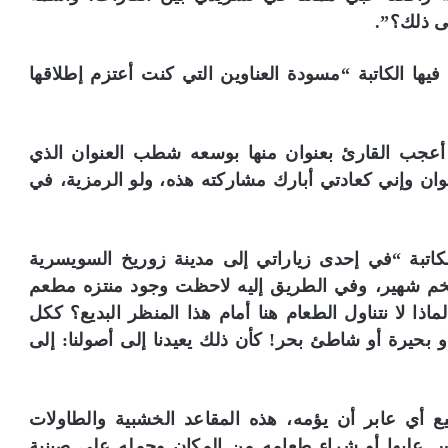
ى ذلك؟”.
فيها الكاتبة “مسودة العناوين التي كنت أعتزم إطلاقها
أعجب القارئ بعنوان منها بوسعه شطب العنوان الذي
نوان وإني كعادتي أبارك مشاركته هذه، ولو الرمزية، في
تبة “في إحدى زياراتي إلى مدينة زوريخ السويسرية
خم شهير، وفي الطريق إليه لاحظت وجود منتزه مطعم
ذا لا نتناول الطعام هنا أمام هذا المنظر البديع؟ ككل
بحيرة أو شاطئ بحر! كأن ذلك يعيدنا إلى أصولنا: إلى
أي عابر أن يؤمه، هذه المقاعد الخشبية والطاولات
 عليها أو شراء طعامه من المكان وحمله على صينية