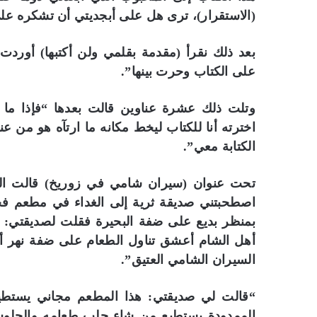
(الاستقرار)، ترى هل على أبجديتي أن تشكره عل
بعد ذلك نقرأ (مقدمة بقلمي ولن أكتبها) أوردت 
على الكتاب وحرت بينها”.
وتلت ذلك عشرة عناوين قالت بعدها “فإذا ما 
اخترته أنا للكتاب ليخط مكانه ما ارتآه هو من ع
الكتابة معي”.
تحت عنوان (سيران شامي في زوريخ) قالت الكا
اصطحبتني صديقة ثرية إلى الغداء في مطعم ف
بمنظر بديع على ضفة البحيرة فقلت لصديقتي: لما
أهل الشام أعشق تناول الطعام على ضفة نهر أو 
السيران الشامي العتيق”.
“قالت لي صديقتي: هذا المطعم مجاني يستطيع 
الممدودة يستطيع من شاء جلب طعامه والجلوس