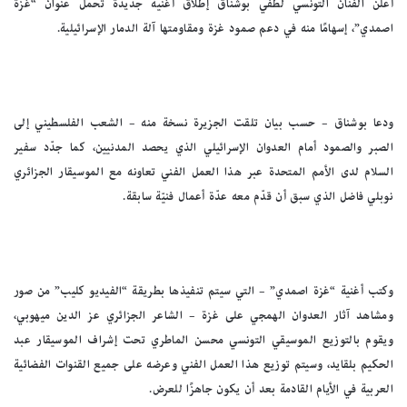
أعلن الفنان التونسي لطفي بوشناق إطلاق أغنية جديدة تحمل عنوان “غزة
اصمدي”، إسهامًا منه في دعم صمود غزة ومقاومتها آلة الدمار الإسرائيلية.
ودعا بوشناق – حسب بيان تلقت الجزيرة نسخة منه – الشعب الفلسطيني إلى
الصبر والصمود أمام العدوان الإسرائيلي الذي يحصد المدنيين، كما جدّد سفير
السلام لدى الأمم المتحدة عبر هذا العمل الفني تعاونه مع الموسيقار الجزائري
نوبلي فاضل الذي سبق أن قدّم معه عدّة أعمال فنيّة سابقة.
وكتب أغنية “غزة اصمدي” – التي سيتم تنفيذها بطريقة “الفيديو كليب” من صور
ومشاهد آثار العدوان الهمجي على غزة – الشاعر الجزائري عز الدين ميهوبي،
ويقوم بالتوزيع الموسيقي التونسي محسن الماطري تحت إشراف الموسيقار عبد
الحكيم بلقايد، وسيتم توزيع هذا العمل الفني وعرضه على جميع القنوات الفضائية
العربية في الأيام القادمة بعد أن يكون جاهزًا للعرض.