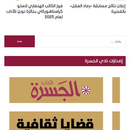
إعلان نتائج مسابقة «رماد العقل»
فوز الكاتب الهنغاري لاسلو
بالفجيرة
كراسناهوركاي بجائزة نوبل للآداب
لعام 2025
ا
ل
ب
ح
إصدارات نادي الجسرة
ث
ع
ن
: