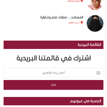
إبراهيم عبدالمجيد
المساجد… منارات علم وحضارة
د.زينب المحمود
القائمة البريدية
اشترك في قائمتنا البريدية
أ
د
خ
ل
ب
ر
ي
الجسرة في عيونهم
د