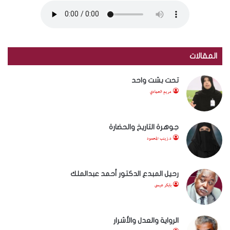
المقالات
تحت بشت واحد
مريم الحمادي
جوهرة التاريخ والحضارة
د.زينب المحمود
رحيل المبدع الدكتور أحمد عبدالملك
بابكر عيسى
الرواية والعدل والأشرار