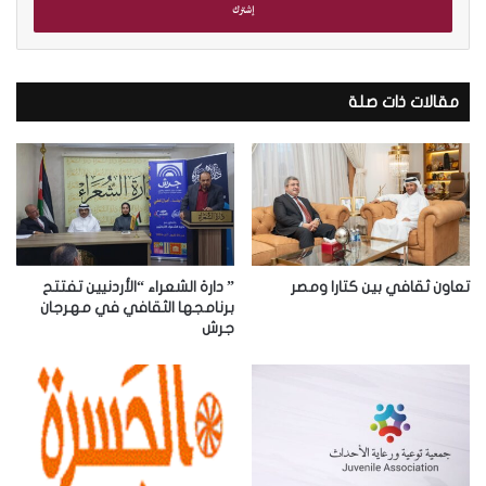
ل
ب
ر
ي
د
مقالات ذات صلة
ك
ا
ل
إ
ل
ك
ت
ر
تعاون ثقافي بين كتارا ومصر
” دارة الشعراء “الأردنيين تفتتح
و
برنامجها الثقافي في مهرجان
جرش
ن
ي