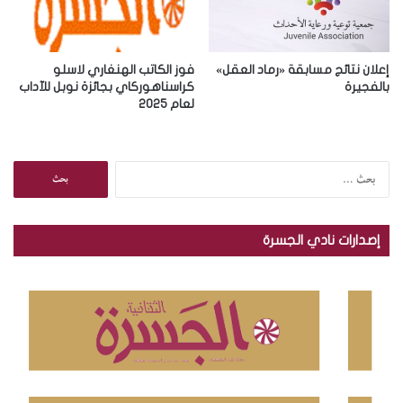
إعلان نتائج مسابقة «رماد العقل»
فوز الكاتب الهنغاري لاسلو
بالفجيرة
كراسناهوركاي بجائزة نوبل للآداب
لعام 2025
ا
ل
ب
ح
إصدارات نادي الجسرة
ث
ع
ن
: