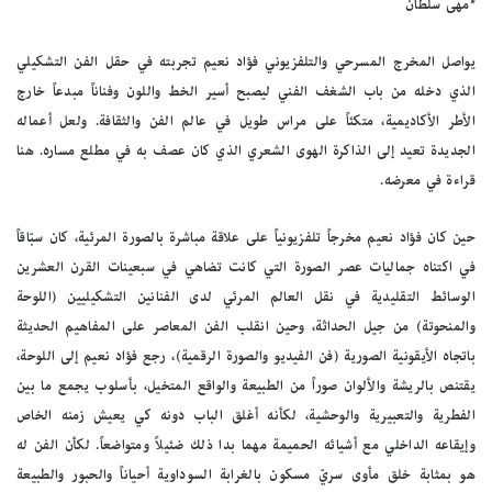
*مهى سلطان
يواصل المخرج المسرحي والتلفزيوني فؤاد نعيم تجربته في حقل الفن التشكيلي
الذي دخله من باب الشغف الفني ليصبح أسير الخط واللون وفناناً مبدعاً خارج
الأطر الأكاديمية، متكئاً على مراس طويل في عالم الفن والثقافة. ولعل أعماله
الجديدة تعيد إلى الذاكرة الهوى الشعري الذي كان عصف به في مطلع مساره. هنا
قراءة في معرضه.
حين كان فؤاد نعيم مخرجاً تلفزيونياً على علاقة مباشرة بالصورة المرئية، كان سبّاقاً
في اكتناه جماليات عصر الصورة التي كانت تضاهي في سبعينات القرن العشرين
الوسائط التقليدية في نقل العالم المرئي لدى الفنانين التشكيليين (اللوحة
والمنحوتة) من جيل الحداثة، وحين انقلب الفن المعاصر على المفاهيم الحديثة
باتجاه الأيقونية الصورية (فن الفيديو والصورة الرقمية)، رجع فؤاد نعيم إلى اللوحة،
يقتنص بالريشة والألوان صوراً من الطبيعة والواقع المتخيل، بأسلوب يجمع ما بين
الفطرية والتعبيرية والوحشية، لكأنه أغلق الباب دونه كي يعيش زمنه الخاص
وإيقاعه الداخلي مع أشيائه الحميمة مهما بدا ذلك ضئيلاً ومتواضعاً. لكأن الفن له
هو بمثابة خلق مأوى سريّ مسكون بالغرابة السوداوية أحياناً والحبور والطبيعة