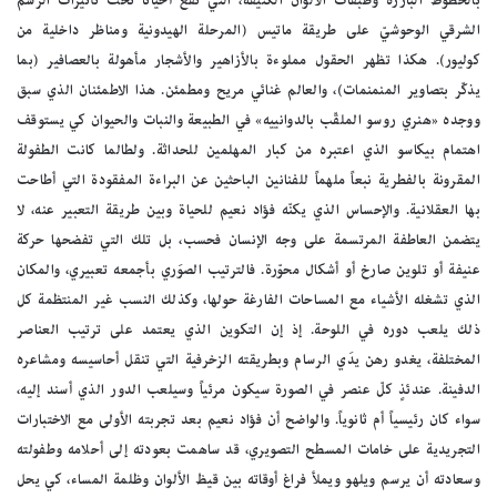
بالخطوط البارزة وطبقات الألوان الكثيفة، التي تقع أحياناً تحت تأثيرات الرسم
الشرقي الوحوشيّ على طريقة ماتيس (المرحلة الهيدونية ومناظر داخلية من
كوليور). هكذا تظهر الحقول مملوءة بالأزاهير والأشجار مأهولة بالعصافير (بما
يذكّر بتصاوير المنمنمات)، والعالم غنائي مريح ومطمئن. هذا الاطمئنان الذي سبق
ووجده «هنري روسو الملقّب بالدوانييه» في الطبيعة والنبات والحيوان كي يستوقف
اهتمام بيكاسو الذي اعتبره من كبار المهلمين للحداثة. ولطالما كانت الطفولة
المقرونة بالفطرية نبعاً ملهماً للفنانين الباحثين عن البراءة المفقودة التي أطاحت
بها العقلانية. والإحساس الذي يكنّه فؤاد نعيم للحياة وبين طريقة التعبير عنه، لا
يتضمن العاطفة المرتسمة على وجه الإنسان فحسب، بل تلك التي تفضحها حركة
عنيفة أو تلوين صارخ أو أشكال محوّرة. فالترتيب الصوَري بأجمعه تعبيري، والمكان
الذي تشغله الأشياء مع المساحات الفارغة حولها، وكذلك النسب غير المنتظمة كل
ذلك يلعب دوره في اللوحة. إذ إن التكوين الذي يعتمد على ترتيب العناصر
المختلفة، يغدو رهن يدَي الرسام وبطريقته الزخرفية التي تنقل أحاسيسه ومشاعره
الدفينة. عندئذٍ كلّ عنصر في الصورة سيكون مرئياً وسيلعب الدور الذي أسند إليه،
سواء كان رئيسياً أم ثانوياً. والواضح أن فؤاد نعيم بعد تجربته الأولى مع الاختبارات
التجريدية على خامات المسطح التصويري، قد ساهمت بعودته إلى أحلامه وطفولته
وسعادته أن يرسم ويلهو ويملأ فراغ أوقاته بين قيظ الألوان وظلمة المساء، كي يحل