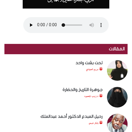
المقالات
تحت بشت واحد
مريم الحمادي
جوهرة التاريخ والحضارة
د.زينب المحمود
رحيل المبدع الدكتور أحمد عبدالملك
بابكر عيسى