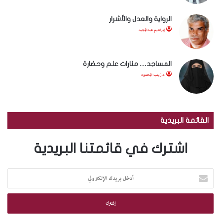
الرواية والعدل والأشرار
إبراهيم عبدالمجيد
المساجد… منارات علم وحضارة
د.زينب المحمود
القائمة البريدية
اشترك في قائمتنا البريدية
أ
د
خ
ل
ب