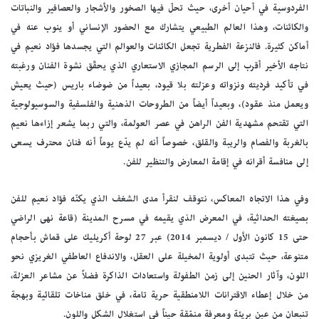
الفردوسية في أحيان أخرى، حيث تحلّ فيها الصخور والأشجار والعصافير والنباتات
والكائنات، وهذا العالم الطبيعي يتشارك مع الحضور الإنساني أو ينوب عنه في
أماكن كثيرة. فالنزعة الفطرية تجعل الكائنات والعوالم التي يجسدها فؤاد نعيم في
نتاجه الأخير أقرب إلى الرسم المجازي الاستعاري الذي يحقّق نشوة الفنان ورغبته
في تأكيد فرديته ونزواته وعزلته بلا قيود، بعيداً من ضوضاء باريس (حيث يعيش
ويعمل منذ عقود)، وبعيداً أيضاً من الطروحات الذهنية والفلسفية والسوسيولوجية
التي تقتحم مشهدية الفن الراهن في عصر العولمة، والتي ربما يشعر إزاءها نعيم
بالغربة والفصام والريبة والقلق، خصوصاً أنه لم يدّع يوماً أنه فنان محترف يسعى
إلى منافسة أقرانه في إقامة المعارض والتنظير للفن.
وفي هذا الاتجاه المعاكس، نتوقف لنقرأ مدى الشغف الذي يكنّه فؤاد نعيم للفن
بصيغته الحداثية، في المعرض الذي يقيمه في مسرح المدينة (قاعة نهى الراضي
حتى 15 كانون الأول / ديسمبر 2014) عبر 27 لوحة أكريليك على قماش بأحجام
متنوعة، حيث تتبدى أولوية المخيلة على العقل، والاندفاع العاطفي الغريزي نحو
اللون، وآثار الحنين إلى زمن الطفولة واستعادات الذاكرة فضلاً عن مشاعر العزلة،
من خلال إعطاء الاقترانات اللامنطقية حرية تامة، في خلق مناخات تلقائية وبهجة
تنبعان من عين بريئة ومعرفة منمّقة حيناً في استغلال الشكل واللون.