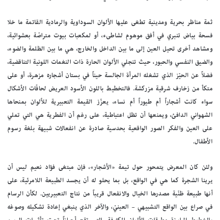
ثمة مناظر بحرية ومدينية تطغى عليها الألوان السوداوية والرمادية القاتمة ما خلا
فسحة بياض تنبري في أفق موهوم لشاطىء، أو لمكعبات بيوت متراصّة بعشوائية،
ومشاهد أخرى تحيل العين إلى ما بين الداخل والخارج، هي ما بين الظلمة والضوء،
والضيق النفسي والحبور، حيث تنجلي الألوان الحارة ذات النغمات اللونية التناقضية،
فضلاً عن الحيّز الذي تشغله المرأة الجالسة حيناً في بستان أشجاره مزهرة، أو على
متكأ من زخارف شرقية مزركشة. فالتخطيط باللون الأسود العريض لحافّات الأشكال
سواء كانت أشجاراً أم طيوراً أم نساء، يعزّز القيمة التعبيرية للألوان بمنحاها
الشهواني الدافئ، ويمنعها أن تظل اعتباطية، على رغم أن الفطرية هي التي تملي
على العين والفكر الصور الواقعية بحدسية صادرة عن انفعالات شبيهة بلغة رسوم
الأطفال.
ولئن كان المعرض يتمحور حول تيمة «الأشجار»، فإن مبتغى فؤاد نعيم ليس أن
يرينا الشجرة كما هي في الواقع، بل بما يحلو له أن يجسد الطبيعة اللامرئية، على
أنها طبيعة ظنّية مصدرها الخيال والانفعال قريباً من نتاج التعبيريين. لكأن الرسام
في صراع بين الواقع التشبيهي – العينيّ، والآخر الذي ينبغي إعادة تشكيله وصوغه