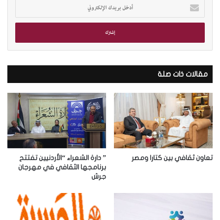
أ
د
خ
ل
ب
ر
ي
د
مقالات ذات صلة
ك
ا
ل
إ
ل
ك
ت
ر
تعاون ثقافي بين كتارا ومصر
” دارة الشعراء “الأردنيين تفتتح
و
برنامجها الثقافي في مهرجان
جرش
ن
ي