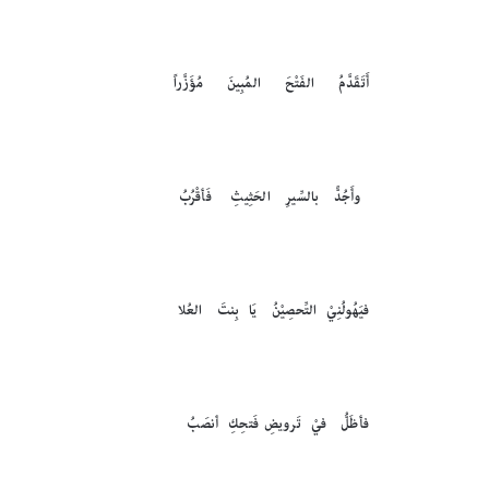
أَتَقَدَّمُ الفَتْحَ المُبِينَ مُؤَزَّراً
وأَجُدًّ بالسِّيرِ الحَثِيثِ فَأقْرُبُ
فيَهُولُنِيْ التِّحصِيْنُ يَا بِنتَ العُلا
فأظَلُّ فيْ تَرويضِ فَتحِكِ أنصَبُ