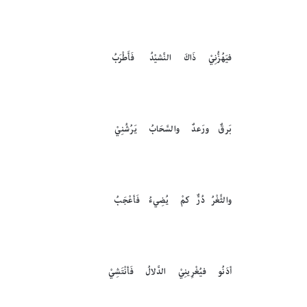
فيَهُزُّنِيْ ذَاكَ النَّشيْدُ فَأَطْرَبُ
بَرقٌ ورَعدٌ والسَّحَابُ يَرُشُنِيْ
والثَّغْرُ دُرٌّ كمْ يُضِيءُ فَأعْجَبُ
أدَنُو فيُغْرِينِيْ الدَّلالُ فَأنْتَشِيْ