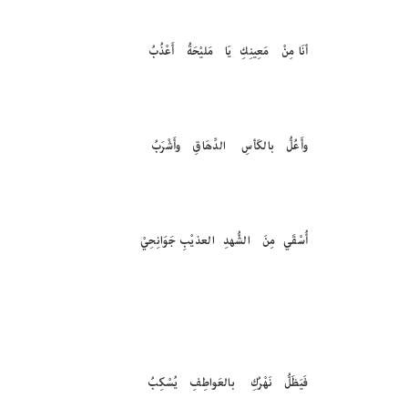
أنَا مِنْ مَعِينِكِ يَا مَليْحَةُ أَعْذُبُ
وأَعُلُّ بالكَأسِ الدِّهَاقِ وأَشْرَبُ
أُسْقَي مِنَ الشُّهدِ العذيْبِ جَوَانِحِيْ
فَيَظَلُّ نَهْرُكِ بالعَواطِفِ يُسْكِبُ