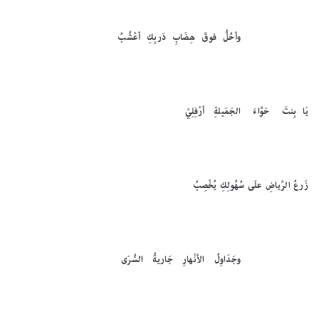
وأحُلُّ فوقَ هِضَابِ دَربِكِ أعْشُبُ
يَا بِنتَ حَوَّاءَ الجَمَيلةِ أرْفِلِيْ
زَرعُ الرِّياضِ علَى سُهُولِكِ يُخْصِبُ
وجَدَاوِلُ الأنْهارِ جَاريةُ السُّرَى