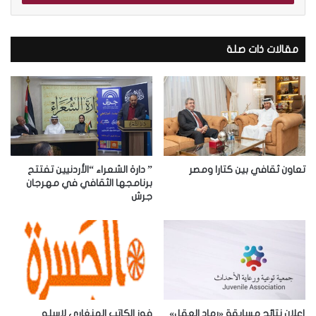
ب
ر
ي
د
مقالات ذات صلة
ك
ا
ل
إ
ل
ك
ت
ر
تعاون ثقافي بين كتارا ومصر
” دارة الشعراء “الأردنيين تفتتح
و
برنامجها الثقافي في مهرجان
جرش
ن
ي
إعلان نتائج مسابقة «رماد العقل»
فوز الكاتب الهنغاري لاسلو