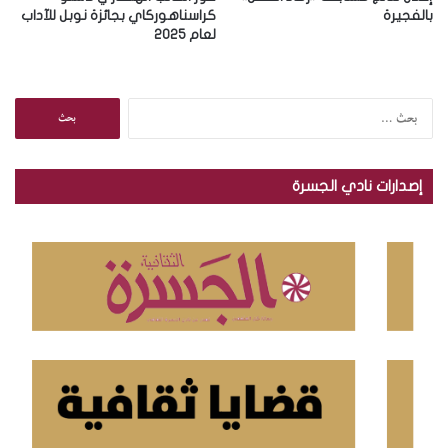
بالفجيرة
كراسناهوركاي بجائزة نوبل للآداب
لعام 2025
ا
ل
ب
ح
إصدارات نادي الجسرة
ث
ع
ن
: