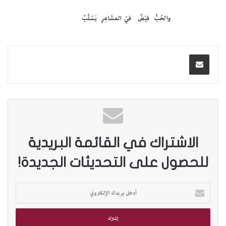
والحُبُّ فيْضٌ فيْ المشَاعِرِ يَسْلُبُ
الاشتراك في القائمة البريدية
للحصول على التحديثات الجديدة!
أ
د
خ
ل