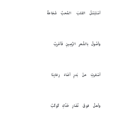
أسْتَبْسُلُ القلبَ المُحبَّ شَجَاعةً
وأصُولُ بالشِّعرِ الرَّصِينِ فَأعْرِبُ
أسْفرتِ عنْ بَدرٍ أضَاءَ رِحَابِنَا
وأهلَّ فوقَ نُضَارِ خَدِّكِ كَوكَبُ