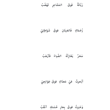
رَيَّانَةٌ فَوقَ المَشَاعِرِ تَهْضُبُ
رُحْمَاكِ فَالعَينَانِ فوقَ شَوَاطِئِيْ
سَحَرٌ يَغَازِلُهُ الضَّياءُ فَأرْهَبُ
أبْحرتُ فيْ مَعنَاكِ فوقَ جَوَانِحِيْ
وَعَبَرتُ فوقَ بِحارِ حُسْنكِ أنْقْبُ