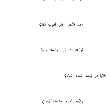
تَحتَ النُّحُورِ علَى كُعُوبِكِ تُكْتَبُ
نَهرُ الفُرَاتِ علَى رُبُوعِكِ جَدْوَلٌ
والنَّيلُ فيْ بُسْتانِ صَدْرِكِ يَسْكُبُ
وكؤُوسُ ثَغْركِ بالعَطَاءِ تَجُودُنِيْ