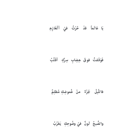
يَا عَالَماً قدْ حُرْتُ فيْ ألْغَازِهِ
فَوَقَفتُ فوقَ هِضِابِ سِرِّكِ أقَلُبُ
فاللَّيلُ جُزْءٌ منْ غُموضِكِ مُظلِمٌ
والصُّبحُ لَونٌ فيْ وضُوحِكِ يَعْرُبُ