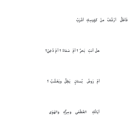
فَأظَلُّ أرْشُفُ منْ كؤوسِكِ أشْرَبُ
هلْ أنتِ بَحرٌ ؟ أمْ سَمَاءٌ ؟ أمْ دُجَىً؟
أمْ رَوضُ بُستانٍ يَظِلُّ ويَعْشُبُ ؟
آيَاتُكِ العُظْمَى وسِرُّكِ والهَوَى