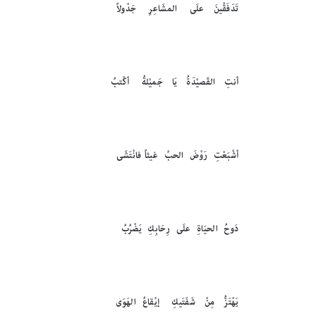
تَدَفَقِّينَ علَى المشَاعِرِ جَدْولاً
أنتِ القَصيْدَةُ يَا جَميْلةُ أكْتبُ
أشْبَعْتِ رَوْضَ الحبِّ غيثاً فانْتَشَى
دَوحُ الحيَاةِ علَى رِحَابِكِ يَضْرُبُ
يَهْتَزُّ مِنْ شَفَتَيكِ إيْقاعُ الهَوَى