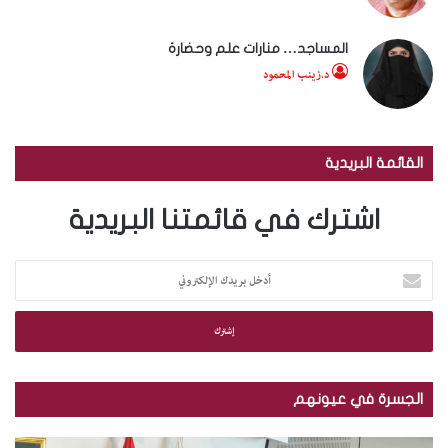
المساجد… منارات علم وحضارة
د.زينب المحمود
القائمة البريدية
اشترك في قائمتنا البريدية
أ
د
خ
ل
ب
ر
ي
الجسرة في عيونهم
د
ك
ب
ب