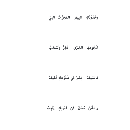
وخُدُوْدُكِ البِيضُ المَجَرَّاتُ التِيْ
لنُجُومِهَا الكبْرَى تَجُرُّ وتَسْحَبُ
فالسَّيفُ خِصْرٌ فيْ ضُلُوْعِكِ أهْيَفٌ
والظَّبْيُ حُسْنٌ فيْ عُيُونِكِ يُلْهِبُ