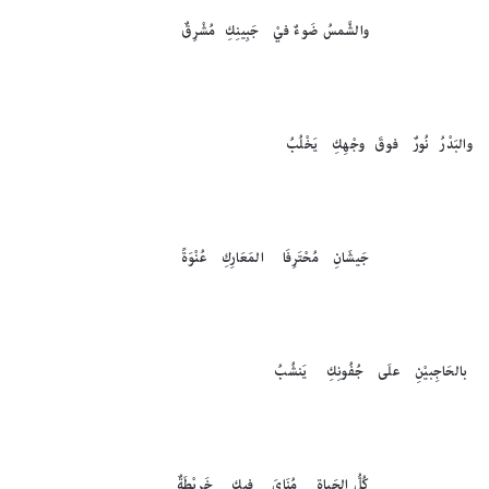
والشَّمسُ ضَوءٌ فيْ جَبِينِكِ مُشْرِقٌ
والبَدْرُ نُورٌ فوقَ وجْهِكِ يَخْلُبُ
جَيشَانِ مُحْتَرِفَا المَعَارِكِ عُنْوَةً
بالحَاجِبيْنِ علَى جُفُونِكِ يَنشُبُ
كُلُّ الحَياةِ مُنَايَ فِيكِ خَريْطَةٌ