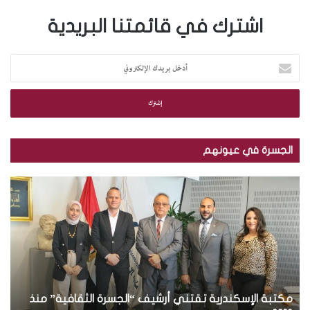
اشترك في قائمتنا البريدية
أ
د
خ
ل
ب
ر
ي
الجسرة في عيونهم
د
ك
م
ب
ا
ك
ا
ل
ت
ل
إ
ب
ص
ل
ة
و
ك
ا
ر
ت
ل
.
ر
إ
.
و
س
مكتبة الإسكندرية تقتني أرشيف “الجسرة الثقافية” منذ
ت
ب
ن