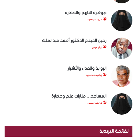
جوهرة التاريخ والحضارة
د.زينب المحمود
رحيل المبدع الدكتور أحمد عبدالملك
بابكر عيسى
الرواية والعدل والأشرار
إبراهيم عبدالمجيد
المساجد… منارات علم وحضارة
د.زينب المحمود
القائمة البريدية