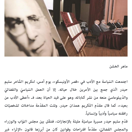
ماهر الخشن
اجتمعت السّياسة مع الأدب في «قصر الأونيسكو»، يوم أمس، لتكريم الشّاعر سليم
حيدر الّذي جمع بين الأمرين خلال حياته. إلا أن العمل السّياسيّ والقضائيّ
والدّيبلوماسيّ منعه من نشر كتاباته، وهو على قيد الحياة بعد، فـ «أعطى الأدب من
بعيد»، كما قال مقدّم التّكريم همذان حيدر. وتلت المقدّمة مداخلات لشخصيّات
رافقته سياسياً وأدبياً وإنسانياً.
قدّم سليم حيدر مسيرة سياسيّة مليئة بالإنجازات، فتنقّل بين مجلس النوّاب والوزراء
والمجلس القضائيّ، مقدّماً اقتراحات وقوانين كان من أبرزها قانون «الإثراء غير