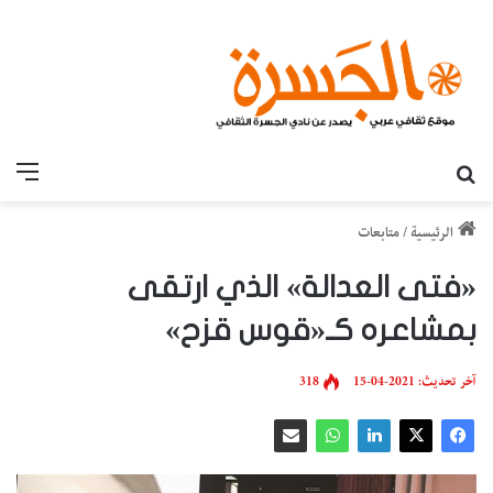
بحث عن
القائ
الرئيسية
/
متابعات
«فتى العدالة» الذي ارتقى
بمشاعره كـ«قوس قزح»
آخر تحديث: 2021-04-15
318