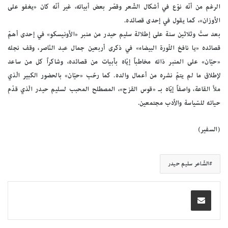
الرغم من أنّه نوّع في أشكال الشّعر وقصّر بعض أبياته، غير أنّه كان «يغفو على
الأوزان»، كما يقول في إحدى قصائده.
بعد ستّ وثلاثين سنة على إطلالة سليم حيدر من منبر «الأونيسكو» في إحدى أهمّ
قصائده «يا نافخ الثّورة البيضاء» في ذكرى أربعين جمال عبد النّاصر، وقف نجله
«حيّان» على المنبر ذاته مخاطباً إيّاه بأبيات من قصائده، وشاكراً كل من ساعد
لإطلاق ما لم يتمّ نشره من أعمال والده. كما رحّب «حيّان» بالحضور الكبير الّذي
ملأ القاعة، واصفاً إيّاه بـ «قوس القزح»، المصطلح المحبب لسليم حيدر الّذي قدّم
حياته للسّياسة والأدب مجتمعين.
(السفير)
الشّاعر سليم حيدر