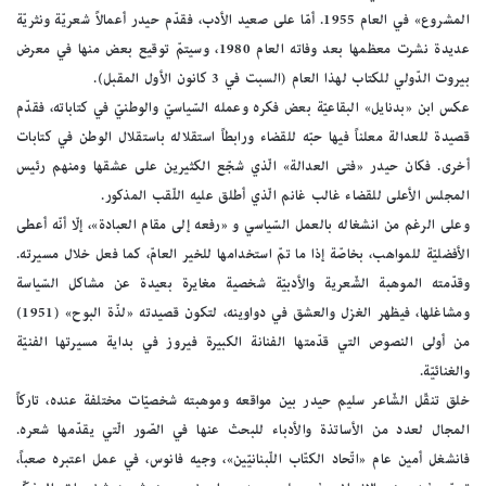
المشروع» في العام 1955. أمّا على صعيد الأدب، فقدّم حيدر أعمالاً شعريّة ونثريّة
عديدة نشرت معظمها بعد وفاته العام 1980، وسيتمّ توقيع بعض منها في معرض
بيروت الدّولي للكتاب لهذا العام (السبت في 3 كانون الأول المقبل).
عكس ابن «بدنايل» البقاعيّة بعض فكره وعمله السّياسيّ والوطنيّ في كتاباته، فقدّم
قصيدة للعدالة معلناً فيها حبّه للقضاء ورابطاً استقلاله باستقلال الوطن في كتابات
أخرى. فكان حيدر «فتى العدالة» الّذي شجّع الكثيرين على عشقها ومنهم رئيس
المجلس الأعلى للقضاء غالب غانم الّذي أطلق عليه اللّقب المذكور.
وعلى الرغم من انشغاله بالعمل السّياسي و «رفعه إلى مقام العبادة»، إلّا أنّه أعطى
الأفضليّة للمواهب، بخاصّة إذا ما تمّ استخدامها للخير العامّ، كما فعل خلال مسيرته.
وقدّمته الموهبة الشّعرية والأدبيّة شخصية مغايرة بعيدة عن مشاكل السّياسة
ومشاغلها، فيظهر الغزل والعشق في دواوينه، لتكون قصيدته «لذّة البوح» (1951)
من أولى النصوص التي قدّمتها الفنانة الكبيرة فيروز في بداية مسيرتها الفنيّة
والغنائيّة.
خلق تنقّل الشّاعر سليم حيدر بين مواقعه وموهبته شخصيّات مختلفة عنده، تاركاً
المجال لعدد من الأساتذة والأدباء للبحث عنها في الصّور الّتي يقدّمها شعره.
فانشغل أمين عام «اتّحاد الكتّاب اللّبنانيّين»، وجيه فانوس، في عمل اعتبره صعباً،