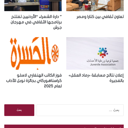
ك
ت
ر
تعاون ثقافي بين كتارا ومصر
” دارة الشعراء “الأردنيين تفتتح
و
برنامجها الثقافي في مهرجان
جرش
ن
ي
إعلان نتائج مسابقة «رماد العقل»
فوز الكاتب الهنغاري لاسلو
بالفجيرة
كراسناهوركاي بجائزة نوبل للآداب
لعام 2025
ا
ل
ب
ح