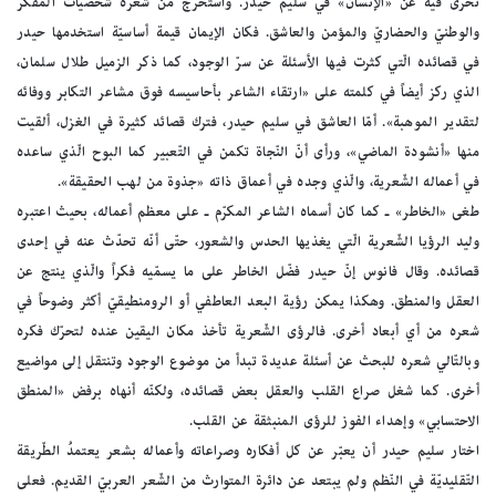
تحرّى فيه عن «الإنسان» في سليم حيدر. واستخرج من شعره شخصيات المفكّر
والوطنيّ والحضاريّ والمؤمن والعاشق. فكان الإيمان قيمة أساسيّة استخدمها حيدر
في قصائده الّتي كثرت فيها الأسئلة عن سرّ الوجود، كما ذكر الزميل طلال سلمان،
الذي ركز أيضاً في كلمته على «ارتقاء الشاعر بأحاسيسه فوق مشاعر التكابر ووفائه
لتقدير الموهبة». أمّا العاشق في سليم حيدر، فترك قصائد كثيرة في الغزل، ألقيت
منها «أنشودة الماضي»، ورأى أنّ النّجاة تكمن في التّعبير كما البوح الّذي ساعده
في أعماله الشّعرية، والّذي وجده في أعماق ذاته «جذوة من لهب الحقيقة».
طغى «الخاطر» ـ كما كان أسماه الشاعر المكرّم ـ على معظم أعماله، بحيث اعتبره
وليد الرؤيا الشّعرية الّتي يغذيها الحدس والشعور، حتّى أنّه تحدّث عنه في إحدى
قصائده. وقال فانوس إنّ حيدر فضّل الخاطر على ما يسمّيه فكراً والّذي ينتج عن
العقل والمنطق. وهكذا يمكن رؤية البعد العاطفي أو الرومنطيقيّ أكثر وضوحاً في
شعره من أي أبعاد أخرى. فالرؤى الشّعرية تأخذ مكان اليقين عنده لتحرّك فكره
وبالتّالي شعره للبحث عن أسئلة عديدة تبدأ من موضوع الوجود وتنتقل إلى مواضيع
أخرى. كما شغل صراع القلب والعقل بعض قصائده، ولكنّه أنهاه برفض «المنطق
الاحتسابي» وإهداء الفوز للرؤى المنبثقة عن القلب.
اختار سليم حيدر أن يعبّر عن كل أفكاره وصراعاته وأعماله بشعر يعتمدُ الطّريقة
التّقليديّة في النّظم ولم يبتعد عن دائرة المتوارث من الشّعر العربيّ القديم. فعلى