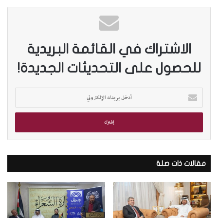
الاشتراك في القائمة البريدية
للحصول على التحديثات الجديدة!
أ
د
خ
ل
ب
ر
ي
د
مقالات ذات صلة
ك
ا
ل
إ
ل