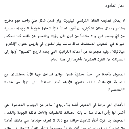
عمار المأمون
لا يمكن تصنيف الفنان الفرنسي غيلبيرت بيار ضمن شكل فنيّ واحد، فهو مخرج
وشاعر وممثل وفنان تشكيلي، بل أقرب لحالة فنيّة تتجاوز ضوابط النوع، إذ يستفيد
من أيّ وسيط فني يراه ملائماً من أجل نقل رؤيته والتعبير عن ذاته، كما تنعكس
خبراته في المعرض المستضاف صالة سانت بيار للفنون في باريس بعنوان “إلكترو-
ميكانيك”، وفيه مجموعة من أعماله الغرائبيّة التي يمتد تاريخ “تصنيع” أوّلها إلى
الستينات من القرن العشرين وآخرها إلى هذا العام.
المعرض يأخذنا في رحلة وحشيّة ضمن عوالم تتداخل فيها الآلة ومخلفاتها مع
التجربة الإنسانيّة، لنقف فاغري الأفواه أمام البدائيّة التي تهزأ من عالمنا
“المتحضر”.
الأعمال التي نراها في المعرض أشبه بـ”بارودي” ساخر من اليوتوبيا المعاصرة التي
أسّس لها رأس المال منذ بدايات الحداثة، فالتقنيات والآلات فائقة الجودة والكمال
المحيطة بنا غزت أدقّ تفاصيل حياتنا، مع ذلك لا نعرف خباياها، هي مغلقة أمامنا
ولا نعلم كيف تعمل، تصنعها آلات دقيقة ومبرمجة ثانية بثانية، لتدخلنا في عالم