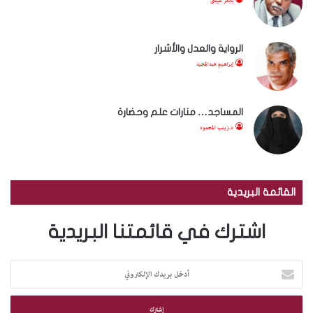
بابكر عيسى
الرواية والعدل والأشرار
إبراهيم عبدالمجيد
المساجد… منارات علم وحضارة
د.زينب المحمود
القائمة البريدية
اشترك في قائمتنا البريدية
أ
د
خ
ل