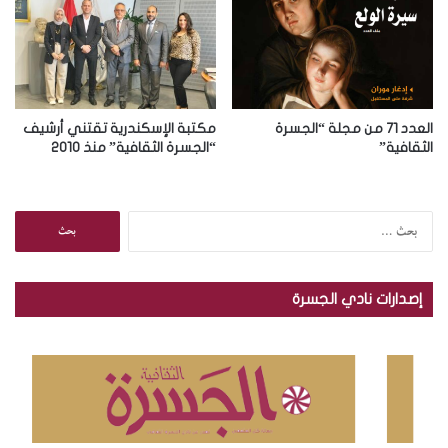
العدد 71 من مجلة “الجسرة
مكتبة الإسكندرية تقتني أرشيف
الثقافية”
“الجسرة الثقافية” منذ 2010
ا
ل
ب
ح
إصدارات نادي الجسرة
ث
ع
ن
: