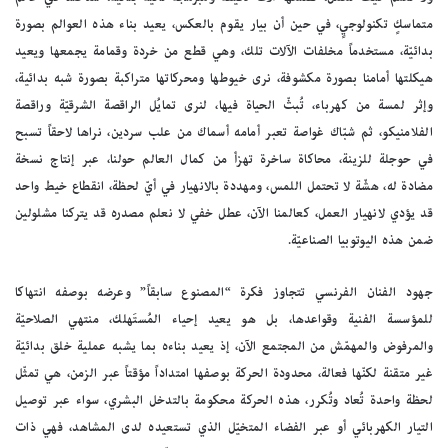
متماسكٍ تكنولوجيٍ، في حين أن بيار يقوم بالعكس، يعيد بناء هذه العوالم بصورة
بدائيّة، مستخدماً مخلفات الآلات تلك، وهي قطع من خردة وقمامة يجمعها ويعيد
هيكلتها أمامنا بصورة مكشوفة، نرى خيوطها ومحركاتها متراكبة بصورة شبه بدائية،
وإثر لمسة من كهرباء، تُبثّ الحياة فيها، لنرى تمايُل الراقصة الشرقيّة وراقصة
الفلامنيكو، ثم شبّاك غواصة تعبر أمامه أسماك من علب سردين، نراها لاحقاً تسبح
في حوجلة للزينة، محاكاة ساخرة تهزأ من كمال العالم حولنا، عبر إنتاج نسخة
مضادة له، هشّة لا تحتمل اللمس، ومهددة بالانهيار في أيّ لحظة، انقطاع خيط واحد
قد يؤدي لانهيار العمل، كعالمنا الآن، عطل خفي لا نعلم مصدره قد يتركنا مشلولين
ضمن هذه اليوتوبيا الصناعيّة.
جهود الفنان الفرنسي تتجاوز فكرة “المصنوع سابقاً” وعرضه بوصفه انتهاكا
للمؤسسة الفنية وقواعدها، بل هو يعيد إحياء المُستَهلك، منتهي الصلاحيّة
والمرفوض والمهمّش من المجتمع الآن، إذ يعيد بناءه بما يشبه عملية خلق بدائيّة
غير متقنة لكنّها فعالة، محدودة الحركة بوصفها امتداداً مؤقتاً عبر الزمن، هي تمثّل
لحظة واحدة تُعاد وتُكرر، هذه الحركة محكومة بالتدخل البشري، سواء عبر توصيل
التيار الكهربائي أو عبر الفضاء المتخيّل الذي تستعيده لدى المشاهد، فهي ذات