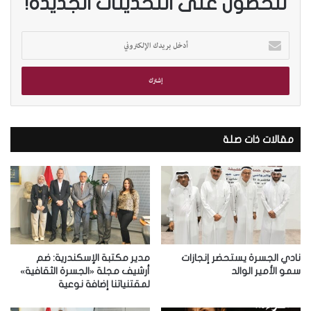
للحصول على التحديثات الجديدة!
أ
د
خ
ل
ب
ر
ي
د
مقالات ذات صلة
ك
ا
ل
إ
ل
ك
ت
ر
نادي الجسرة يستحضر إنجازات
مدير مكتبة الإسكندرية: ضم
و
سمو الأمير الوالد
أرشيف مجلة «الجسرة الثقافية»
لمقتنياتنا إضافة نوعية
ن
ي