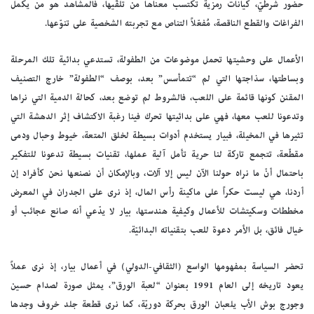
حضور شرطيّ، كيانات رمزية تكتسب معناها من تلقّيها، فالمشاهد هو من يكمل
الفراغات والقطع الناقصة، مُفعّلاً التناص مع تجربته الشخصية على تنوّعها.
الأعمال على وحشيتها تحمل موضوعات من الطفولة، تستدعي بدائية تلك المرحلة
وبساطتها، سذاجتها التي لم “تتمأسس” بعد، بوصف “الطفولة” خارج التصنيف
المقنن كونها قائمة على اللعب، فالشروط لم توضع بعد، كحالة الدمية التي نراها
وتدعونا للعب معها، فهي على بدائيتها تحرك فينا رغبة الاكتشاف إثر الدهشة التي
تثيرها في المخيلة، فبيار يستخدم أدوات بسيطة لخلق المتعة، خيوط وحبال ودمى
مقطّعة، تتجمع تاركة لنا حرية تأمل آلية عملها، تقنيات بسيطة تدعونا للتفكير
باحتمال أنّ ما نراه حولنا الآن ليس إلا آلات، وبالإمكان أن نصنعها نحن كأفراد إن
أردنا، هي ليست حكراً على ماكينة رأس المال، إذ نرى على الجدران في المعرض
مخططات وسكيتشات للأعمال وكيفية هندستها، بيار لا يدّعي أنه صانع عجائب أو
خيال فائق، بل الأمر دعوة للعب بتقنياته البدائيّة.
تحضر السياسة بمفهومها الواسع (الثقافي-الدولي) في أعمال بيار، إذ نرى عملاً
يعود تاريخه إلى العام 1991 بعنوان “لعبة الورق”، يمثل صورة لصدام حسين
وجورج بوش الأب يلعبان الورق بحركة دوريّة، كما نرى قطعة جلد خروف وجدها