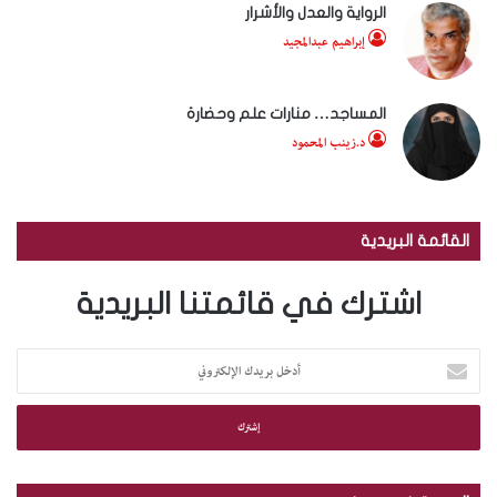
الرواية والعدل والأشرار
إبراهيم عبدالمجيد
المساجد… منارات علم وحضارة
د.زينب المحمود
القائمة البريدية
اشترك في قائمتنا البريدية
أ
د
خ
ل
ب
ر