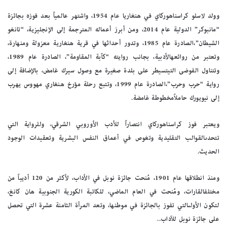
وولد
لاسلو
كراسناهوركاي
في
هنغاريا
عام
1954
،
واشتهر
عالمياً
بعد
فوزه
بجائزة
“مان
بوكر”
الدولية
عام
2014
،
ومن
أبرز
أعماله
المترجمة
إلى
الإنجليزية،
“تانغو
الشيطان”،
الصادرة
عام
1985
،
وتدور
أحداثها
في
قرية
هنغارية
معزولة
ومنهارة،
وتعتبر
من
روائعه
الأدبية،
بجانب
روايته
“كآبة
المقاومة”،
الصادرة
عام
1989
،
وتتناول
الفوضى
التي
تسيطر
على
بلدة
صغيرة
مع
وصول
سيرك
غامض،
بالإضافة
إلى
رواية
“حرب
وحرب”،
الصادرة
عام
1999
،
وتتبع
رحلة
مؤرخ
هنغاري
مهووس
يهرب
إلى
نيويورك
حاملاً
مخطوطة
غامضة
.
ويعتبر
فوز
كراسناهوركاي
انتصاراً
للأدب
الأوروبي
الشرقي،
وللرواية
التي
تتحدى
القوالب
التقليدية
وتغوص
في
أعماق
النفس
البشرية
وتعقيدات
الوجود
الحديث
.
ومنذ
انطلاقها
عام
1901
،
مُنحت
جائزة
نوبل
في
الأداب،
لأكثر
من
120
أديباً
من
مختلف
القارات،
ومُنحت
في
العام
الماضي،
للكاتبة
الكورية
الجنوبية
هان
كانغ،
لتكون
الأولى
التي
تفوز
بالجائزة
في
موطنها،
وتعد
المرأة
الثامنة
عشرة
التي
تحصل
على
جائزة
نوبل للآداب.
.