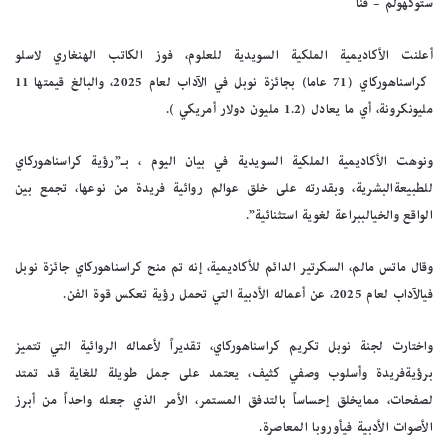
ستوكهولم
–
قنا
أعلنت
الأكاديمية
الملكية
السويدية
للعلوم
،
فوز
الكاتب
الهنغاري
لاسلو
كراسناهوركاي
(
71
عاما)
بجائزة
نوبل
في
الآداب
لعام
2025
،
والبالغ
قيمتها
11
مليون
كرونة،
أي
ما
يعادل
(
1.2
مليون
دولار
أمريكي
)
.
ونوهت
الأكاديمية
الملكية
السويدية
في
بيان
اليوم
،
بـ”رؤية
كراسناهوركاي
للطبيعة
البشرية،
وبقدرته
على
خلق
عوالم
روائية
فريدة
من
نوعها،
تجمع
بين
الواقع
والخيال
ببراعة
لغوية
استثنائية”
.
وقال
ماتس
مالم،
السكرتير
الدائم
للأكاديمية،
إنه
تم
منح
كراسناهوركاي
جائزة
نوبل
في
الآداب
لعام
2025
،
عن
أعماله
الأدبية
التي
تحمل
رؤية
تعكس
قوة
الفن
.
واختارت
لجنة
نوبل
تكريم
كراسناهوركاي،
تقديراً
لأعماله
الروائية
التي
تتميز
برؤية
فريدة
وأسلوب
وصفي
كثيف،
يعتمد
على
جمل
طويلة
للغاية
قد
تمتد
لصفحات،
مما
يخلق
إحساساً
بالتدفق
المستمر،
الأمر
الذي
جعله
واحداً
من
أبرز
الأصوات
الأدبية
في
أوروبا
المعاصرة
.