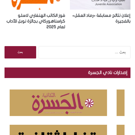
إعلان نتائج مسابقة «رماد العقل»
فوز الكاتب الهنغاري لاسلو
بالفجيرة
كراسناهوركاي بجائزة نوبل للآداب
لعام 2025
ا
ل
ب
ح
إصدارات نادي الجسرة
ث
ع
ن
: