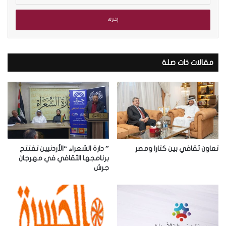
خ
ل
ب
ر
ي
د
مقالات ذات صلة
ك
ا
ل
إ
ل
ك
ت
ر
تعاون ثقافي بين كتارا ومصر
” دارة الشعراء “الأردنيين تفتتح
و
برنامجها الثقافي في مهرجان
جرش
ن
ي