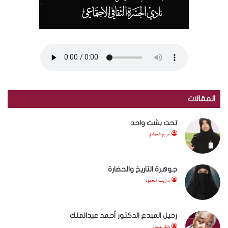
المقالات
تحت بشت واحد
مريم الحمادي
جوهرة التاريخ والحضارة
د.زينب المحمود
رحيل المبدع الدكتور أحمد عبدالملك
بابكر عيسى