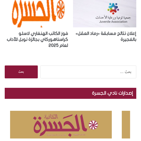
إعلان نتائج مسابقة «رماد العقل»
فوز الكاتب الهنغاري لاسلو
بالفجيرة
كراسناهوركاي بجائزة نوبل للآداب
لعام 2025
ا
ل
ب
ح
إصدارات نادي الجسرة
ث
ع
ن
: