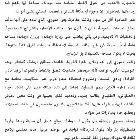
بالمجان، فالعديد من الفرق الفنية الشبابية بات «رمانة» مساحة لها تقدم فيه
إبداعاتها للحاضرين، إن رغبوا، أو مكاناً للنقاش والعصف الذهني بشتى أنواعه.
عمر المبادرة أقل من شهر، وكانت مغامرة، وفق حموري، الذي شدد على أنها بدأت
تحقق نجاحات ملموسة. فالرواد يأتون من مختلف الأعمار، والشرائح المجتمعية،
والخلفيات الأكاديمية، ومن يأتي يواظب على زيارة «رمانة». بل إن «رمانة» مساحة
عامة أيضاً، بخاصة في غير أوقات الذروة، لاستضافة تدريبات لفرق فنية متنوعة،
بحيث لا يكون مساحة للاستهلاك بل للإنتاج.
ولفت حموري إلى أنه، وخلال الفترة القريبة القادمة، سيطلق «رمانة» كملتقى، وهو
التوصيف الأقرب لواقعه لأنه سيحتضن منتديات تتعلق بالثقافة والفنون، أبرزها نادي
القراءة، ونادي السينما، ومشروع استضافة مبدع عربي عبر «سكايب»، بخاصة مع
تعذر زيارة الكثير منهم فلسطين. إضافة إلى ذلك هناك عمل على إعادة إحياء
«الحكواتي» التقليدي بقالب جديد، وتحديد قضايا بعينها في وقت معين لخوض
نقاشات فيها، ويشرف عليها نقاد وإعلاميون وفنانون متخصصون في هذه المجالات،
وبعضها جاء بمبادرات من هؤلاء.
ويحلم حموري وزملاؤه بأن يكون لـ «رمانة» موقع داخل كل مدينة وبلدة وقرية
فلسطينية، بل وأن يكون لـ«رمانة» تواجد في عواصم عربية عدة، كملتقى يكافح
ثقافة الاستهلاك، ويعزز ثقة الشباب بقدراتهم.