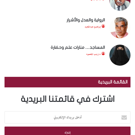
الرواية والعدل والأشرار
إبراهيم عبدالمجيد
المساجد… منارات علم وحضارة
د.زينب المحمود
القائمة البريدية
اشترك في قائمتنا البريدية
أ
د
خ
ل