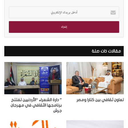
أ
د
خ
ل
ب
ر
ي
د
مقالات ذات صلة
ك
ا
ل
إ
ل
ك
ت
ر
تعاون ثقافي بين كتارا ومصر
” دارة الشعراء “الأردنيين تفتتح
و
برنامجها الثقافي في مهرجان
جرش
ن
ي