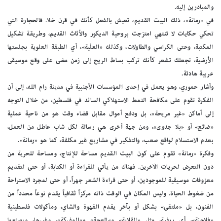
والمبادرين إليه.
في «رمانة»، ذلك البيت القديم، تعيش بالفعل كأنك في قرن خلا. فالحجارة التي
تحكي حكايات لا تنتهي امتزجت بروحية الديكور والأثاث القديم، وطريقة تشكيل
المكتبة، وحتى الكراسي والطاولات، وكذلك «العلّية»، أي الطبقة العلوية بجلستها
الأرضية، تجعلك تشعر كأنك تركب بساط الريح إلى زمن مضى على وقع موسيقى
عربية هادئة.
وأشار حموري، وهو يعمل في إحدى المؤسسات الأجنبية في مدينة رام الله، إلى أن
الفكرة تقوم على مكافحة النمط الاستهلاكي السائد في فلسطين، من خلال التوجه
إلى أماكن «غير مريحة»، بل ودفع أموال مقابل قضاء وقت هو من ناحية عملية
«ضائع» أو «بلا جدوى»، ومن جهة أخرى هي رسالة لكل شاب عاطل من العمل،
بعدم الاستسلام لواقع صعب، والتفكير في مشاريع غير مكلفة، كما هو «رمانة».
وفكرة «رمانة» تقوم على كون البيت القديم مساحة للإنتاج، ومساحة للحرية من
دون التعرض لحريات الآخرين. فهناك من يأتي للقراءة أو الكتابة، أو حتى لتقديم
معزوفات موسيقية للموجودين، أو حتى قراءة الشعر جهراً، أو حتى لمجرد الاستراحة
من ضغوط الحياة. وليس المكان في الوقت ذاته مركزاً ثقافياً يقدم نوعاً محدداً من
الفنون، بل «ملتقى» بشكل أو بآخر يقدم القهوة والشاي، ومأكولات فلسطينية
«فلاحيّة»، أي ريفية، مثل «القلاية» و»العجة» و»المفركة»، وغيرها، ويصنعها