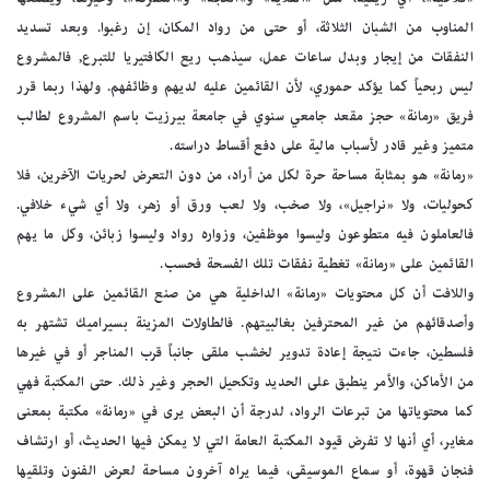
المناوب من الشبان الثلاثة، أو حتى من رواد المكان، إن رغبوا. وبعد تسديد
النفقات من إيجار وبدل ساعات عمل، سيذهب ريع الكافتيريا للتبرع, فالمشروع
ليس ربحياً كما يؤكد حموري، لأن القائمين عليه لديهم وظائفهم. ولهذا ربما قرر
فريق «رمانة» حجز مقعد جامعي سنوي في جامعة بيرزيت باسم المشروع لطالب
متميز وغير قادر لأسباب مالية على دفع أقساط دراسته.
«رمانة» هو بمثابة مساحة حرة لكل من أراد، من دون التعرض لحريات الآخرين، فلا
كحوليات، ولا «نراجيل»، ولا صخب، ولا لعب ورق أو زهر، ولا أي شيء خلافي.
فالعاملون فيه متطوعون وليسوا موظفين، وزواره رواد وليسوا زبائن، وكل ما يهم
القائمين على «رمانة» تغطية نفقات تلك الفسحة فحسب.
واللافت أن كل محتويات «رمانة» الداخلية هي من صنع القائمين على المشروع
وأصدقائهم من غير المحترفين بغالبيتهم. فالطاولات المزينة بسيراميك تشتهر به
فلسطين، جاءت نتيجة إعادة تدوير لخشب ملقى جانباً قرب المناجر أو في غيرها
من الأماكن، والأمر ينطبق على الحديد وتكحيل الحجر وغير ذلك. حتى المكتبة فهي
كما محتوياتها من تبرعات الرواد، لدرجة أن البعض يرى في «رمانة» مكتبة بمعنى
مغاير، أي أنها لا تفرض قيود المكتبة العامة التي لا يمكن فيها الحديث، أو ارتشاف
فنجان قهوة، أو سماع الموسيقى، فيما يراه آخرون مساحة لعرض الفنون وتلقيها