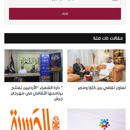
د
خ
ل
ب
ر
ي
د
مقالات ذات صلة
ك
ا
ل
إ
ل
ك
ت
ر
تعاون ثقافي بين كتارا ومصر
” دارة الشعراء “الأردنيين تفتتح
و
برنامجها الثقافي في مهرجان
جرش
ن
ي