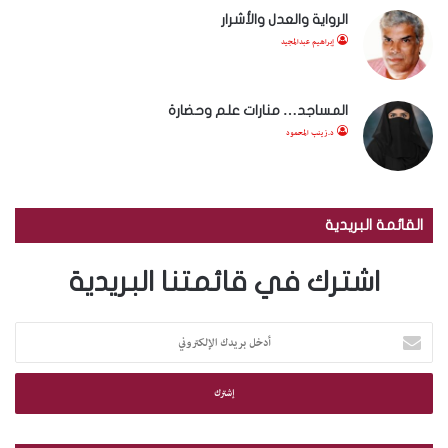
الرواية والعدل والأشرار
إبراهيم عبدالمجيد
المساجد… منارات علم وحضارة
د.زينب المحمود
القائمة البريدية
اشترك في قائمتنا البريدية
أ
د
خ
ل
ب
ر