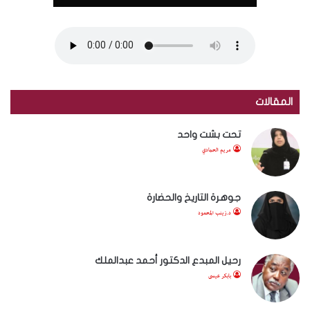
المقالات
تحت بشت واحد
مريم الحمادي
جوهرة التاريخ والحضارة
د.زينب المحمود
رحيل المبدع الدكتور أحمد عبدالملك
بابكر عيسى