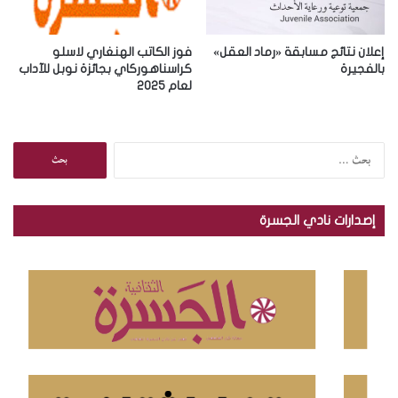
إعلان نتائج مسابقة «رماد العقل»
فوز الكاتب الهنغاري لاسلو
بالفجيرة
كراسناهوركاي بجائزة نوبل للآداب
لعام 2025
ا
ل
ب
ح
إصدارات نادي الجسرة
ث
ع
ن
: