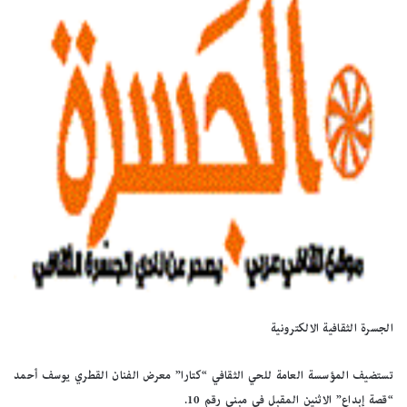
الجسرة الثقافية الالكترونية
تستضيف المؤسسة العامة للحي الثقافي “كتارا” معرض الفنان القطري يوسف أحمد
“قصة إبداع” الاثنين المقبل في مبنى رقم 10.