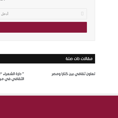
أ
د
خ
ل
ب
ر
ي
د
ك
مقالات ذات صلة
ا
ل
إ
تعاون ثقافي بين كتارا ومصر
” دارة الشعراء “
ل
الثقافي في مه
ك
ت
ر
و
ن
ي