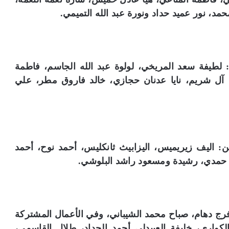
مد، نور عميد حداد ونورة عبد الله التميمي.
لطيفة سعد المريخي، لولوة عبد الله الجاسم، فاطمة
ة آل شريم، نايا عدنان حجازي، خالد فاروق مطر، علي
: اليف زيريميس، اليزابيث ثانكليس، أحمد نوح، أحمد
يت حمدي، رشيدة ومسعود راشد البلوشي.
ج دهام، صباح محمد الشيباني، وفي الأعمال المشتركة
كواري، خليفة العبيدلي أحمد الحداد، طلال القاسمي،