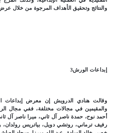
التقليدية في العملية الإبداعية، وكذلك المزج 
والنتائج وتحقيق الأهداف المرجوة من خلال عرض 
إبداعات الورش3
والمقيمين في مجالات مختلفة، ففي مجال ال
أحمد نوح، حمدة ناصر آل ثاني، ميرا ناصر آل ثان
رفيف ترماني، روتشي دويل، بياتريس رولدان، و
خصر، خالد السادة، عبد الله ميرزا، سجاد العيا