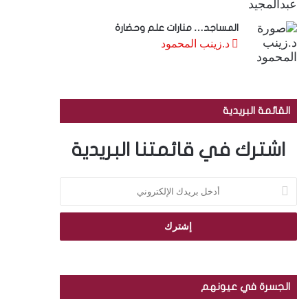
المساجد… منارات علم وحضارة
د.زينب المحمود
القائمة البريدية
اشترك في قائمتنا البريدية
أ
د
خ
ل
ب
ر
ي
د
الجسرة في عيونهم
ك