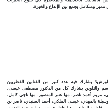
بين الأساليب الأكاديمية والمعاصرة كي تتنوع الخبرات
مميز ومتكامل يجمع بين الإبداع والخبرة.
وقالت هنادي الدرويش إن معرض إبداعات الورش3 يشارك فيه عدد كبير من الفنانين القطريين
رسم والتلوين يشارك كل من الدكتور مصطفى عيسى،
ي، مريم أحمد ناصر، مها عنبر المنصور، مها ناجي كامل،
سيلة بالمهدي، عيسى الملكي، أحمد السنيدي، ناصر بن
شي، فاطمة المناعي، هيا عادل خميس، سارة نعمة النعمة،