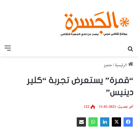
بحث عن
القائ
الرئيسية
/
متميز
“قمرة” يستعرض تجربة “كلير
دينيس”
آخر تحديث: 2021-03-15
122