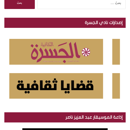
ا
ل
ب
ح
إصدارات نادي الجسرة
ث
ع
ن
:
إذاعة الموسيقار عبد العزيز ناصر