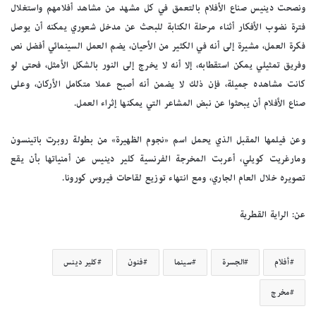
ونصحت دينيس صناع الأفلام بالتعمق في كل مشهد من مشاهد أفلامهم واستغلال
فترة نضوب الأفكار أثناء مرحلة الكتابة للبحث عن مدخل شعوري يمكنه أن يوصل
فكرة العمل، مشيرة إلى أنه في الكثير من الأحيان، يضم العمل السينمائي أفضل نص
وفريق تمثيلي يمكن استقطابه، إلا أنه لا يخرج إلى النور بالشكل الأمثل، فحتى لو
كانت مشاهده جميلة، فإن ذلك لا يضمن أنه أصبح عملا متكامل الأركان، وعلى
صناع الأفلام أن يبحثوا عن نبض المشاعر التي يمكنها إثراء العمل.
وعن فيلمها المقبل الذي يحمل اسم «نجوم الظهيرة» من بطولة روبرت باتينسون
ومارغريت كويلي، أعربت المخرجة الفرنسية كلير دينيس عن أمنياتها بأن يقع
تصويره خلال العام الجاري، ومع انتهاء توزيع لقاحات فيروس كورونا.
عن: الراية القطرية
أفلام
الجسرة
سينما
فنون
كلير دينس
مخرج