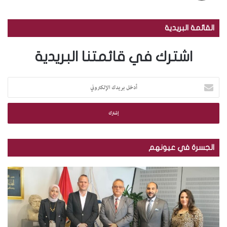
القائمة البريدية
اشترك في قائمتنا البريدية
أ
د
خ
ل
ب
ر
ي
الجسرة في عيونهم
د
ك
م
ب
ا
ك
ا
ل
ت
ل
إ
ب
ص
ل
ة
و
ك
ا
ر