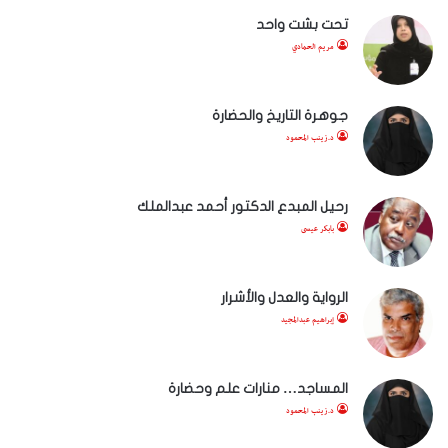
تحت بشت واحد
مريم الحمادي
جوهرة التاريخ والحضارة
د.زينب المحمود
رحيل المبدع الدكتور أحمد عبدالملك
بابكر عيسى
الرواية والعدل والأشرار
إبراهيم عبدالمجيد
المساجد… منارات علم وحضارة
د.زينب المحمود