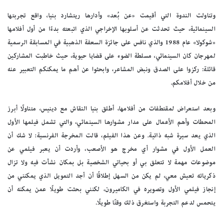
وتناولت الندوة التي أقيمت «عن بُعد» وأدارها ريتشارد بنيا، واقع تجربتها
السينمائية، حيث تحدثت عن أسلوبها الإخراجي الذي اتبعته بدءًا من أول أفلامها
«شوكولا» عام 1988 والذي نافس على جائزة السعفة الذهبية في المسابقة الرسمية
لمهرجان كان السينمائي، مسلطة الضوء على قضايا حيوية، حيث خاطبت المشاركين
قائلة: ركزوا على الصدق ونبض المشاعر، وابحثوا عن أهم ما يمكنكم التعبير عنه
من خلال أفلامكم.
وبعد استعراض لمقتطفات من أفلامها، أطلق بنيا النقاش مع دينيس، متناولًا أبرز
المحطات وأهم الأعمال على مدار مشوارها السينمائي، والتي تشمل فيلمها الأول
الذي يعد سيرة شبه ذاتية. وعن هذا الفيلم، قالت المخرجة الفرنسية: لا شك أن
العمل الأول في مشوار أي مخرج هو الأصعب، وأردت أن يعبر فيلمي عن
موضوعات مهمة لا تتعلق بي أو بحياتي الشخصية بل بمكان نشأت فيه ولا تزال
ذكرياته تعيش معي، لم يكن من السهل إطلاقًا أن أجد التمويل الذي يمكنني من
إنجاز فيلمي الأول وتصويره في الكاميرون، لكنني بحثت طويلًا عمن يمكنه أن
يتحمس لدعم التجربة واستغرق ذلك وقتًا طويلًا.