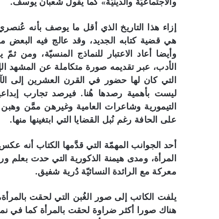
والاجتماعيّة والدينيّة» كما يقول شعبان يوسف.
إزاء هذا التاريخ الذي أقل ما يوصف بأنه عُنص
هي قضية كتابه الجديد، وقد عالج فيه البعض من 
وأيضا أعاد الاعتبار للنماذج المنسيّة، ومن ثمّ
الأدب، عبر تقديمه صورة متكاملة عن المشهد الإ
التي كان لها حضور في القرن العشرين إلى الآن،
ليست بأهمية رصدها هُنا. فيرصد تجارب إبدا
التيمورية وشاعرات العامية وغيرهن ممَّن وهبن ا
على الحافة رغم نُبل القضايا التي ابتغينها منها.
أحد الجوانب المهمّة التي قدَّمها الكتاب أنه عكس 
المرأة، ومدى هيمنة الذكورية التي حدت بعلم و
معركة مع الرائدة النسائيّة دُرية شفيق.
يلفت الكاتب إلى صور الغُبن التي لحقت بالمرأة،
هناك صورا أكثر ضراوة لحقت بالمرأة كما في ن