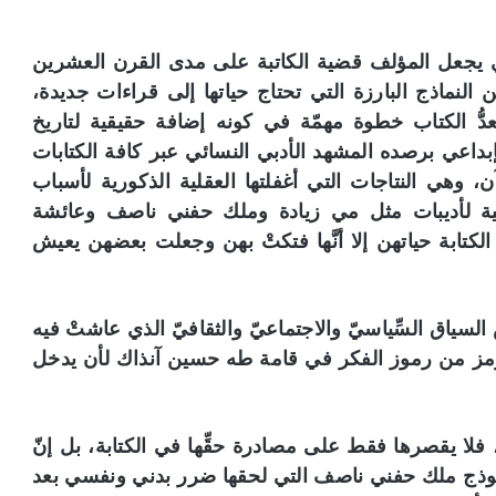
ري يجعل المؤلف قضية الكاتبة على مدى القرن العشرين
النماذج البارزة التي تحتاج حياتها إلى قراءات جديدة،
 يعدُّ الكتاب خطوة مهمّة في كونه إضافة حقيقية لتاريخ
بداعي برصده المشهد الأدبي النسائي عبر كافة الكتابات
 وهي النتاجات التي أغفلتها العقلية الذكورية لأسباب
عية لأديبات مثل مي زيادة وملك حفني ناصف وعائشة
لكتابة حياتهن إلا أنَّها فتكتْ بهن وجعلت بعضهن يعيش
السياق السِّياسيّ والاجتماعيّ والثقافيّ الذي عاشتْ فيه
رمز من رموز الفكر في قامة طه حسين آنذاك لأن يدخل
 فلا يقصرها فقط على مصادرة حقِّها في الكتابة، بل إنّ
موذج ملك حفني ناصف التي لحقها ضرر بدني ونفسي بعد