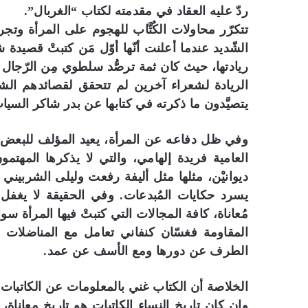
ردّ عليه العقاد في مقدمته لكتاب “الغربال”.
تتكرّر محاولات الكُتَّاب للهجوم على المرأة وتجري
الشّديد عندما أعلنت أنّها أوّل مَن كتبتْ قصيدة 
ريادتها، حيث كان ثمة ترصُّد سلطوي مِن الرّجا
الريادة لشعراء آخرين لم تتحقق لقصائدهم الش
يتصيَّدون ما ذكرته في كتابها عن بدر شاكر السيا
وفي ظل دفاعه عن المرأة، يعيد المؤلف للبعض 
العامية فريدة إلهامي، والتي لا يذكرها المهت
ديوانيْن، مثلها مثل أليفة رفعت وليلى الشربين
يسرد حكايات المُبدعات. وفي الحقيقة لا يغفل ا
مُعاناة، كافة المجالات التي كتبتْ فيها المرأة 
المقاومة فغسّان كنفاني تعامل مع المناضلات ال
الطرف عن دورها ومع الأسف عن عمد.
الخلاصة أن الكتاب غني بالمعلومات عن الكاتبا
وإن كان تاريخ النساء الكاتبات هو تاريخ معاناة