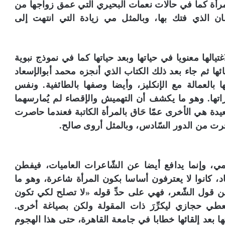
لمرأة كما في حالات نعمات البحيري التي عمق زواجها من
ن الذي فتك بها، وبالمثل مي زيادة التي انتهت إلى
لها معنويا في حياتها وبعد حياتها كما في نموذج نبوية
 ثم جاء بعد ذلك الكتاب الذي أنجزه محمد أبوالإسعاد
بالعمالة مع الإنكليز، وأيضا وصفها بالطائفية. ونفس
تها. وهو ما يكشف أن التهميش والإقصاء لم يُمارسهما
دة هي الأخرى عمّا حَاق بالمرأة الكاتبة فعندما حاصرت
حرت من الدور السّادس، وبالمثل أروى صالح.
 وإنما يدافع أيضا عن الشّاعرات العاميات، فيفطن
نُّقاد، كانوا لا يعترفون أساسا بكون المرأة شاعرة، وهو ما
 مِن قول الشّعر، فهي على حدِّ قوله «لا تصلح لكي تكون
طي حجازي ليكرِّرَ ذات المقولة ولكن بصياغة أخرى.
تها بعد إلقائها خطابا في جامعة القاهرة، حتى هذا الهجوم