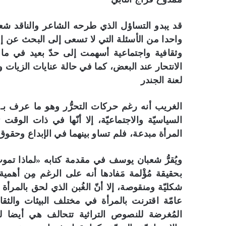
قد يبدو التساؤل الذي طرحه الشاعر والناقد شعب
واحدا من الأسئلة التي لا تسعى إلى البحث عن إ
وثقافية واجتماعية أسهمت إلى حدّ بعيد في ما ل
الانتحار عند البعض، كما في حالة عنايات الزيات 
لعنة الجندر
الغريب أنه رغم حركات التحرُّر وهو ما عرف بـ”
السياسيّة والاجتماعيّة، إلا أنّها في ذات ال
المرأة مبدعة، فلم تساو بينهما في الإبداع وحقوق
ويُقرُّ شعبان يوسف في مقدمة كتابه «لماذا تموت
بحقيقة مُؤْلمة مَفادها أنه على الرغم مِن أه
شكليّة ومنقوصة، إلا أنّ الغُبن الذي لحق بالمرأ
عامّة اقترنت بالمرأة في مختلف البيئات والثقا
المُغرضة للنصوص التراثية تتحالف هي أيضا لق