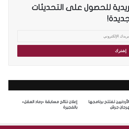
ريدية للحصول على التحديثات
جديدة!
الأردنيين تفتتح برنامجها
إعلان نتائج مسابقة «رماد العقل»
رجان جرش
بالفجيرة