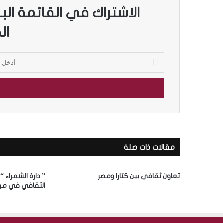
الاشتراك في القائمة الب
ال
أ
د
خ
ل
ب
ر
ي
د
ك
مقالات ذات صلة
ا
ل
إ
تعاون ثقافي بين كتارا ومصر
” دارة الشعراء “
ل
الثقافي في مه
ك
ت
ر