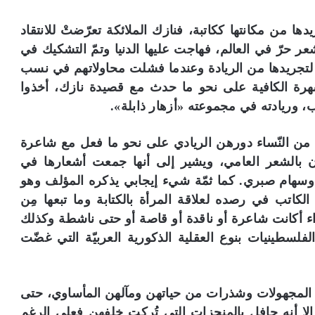
دها من مكانتها ككاتبة، فنازك الملائكة تعرّضتْ للانتقاد
شعر حرّ في العالم، فهاجت عليها الدنيا وتمّ التشكيك في
ل لتجريدها من الريادة وعندما فشلت محاولاتهم في نسب
هرة الكافية على نحو ما حدث مع قصيدة نازك، أخذوا
ب، وريادته في مجموعته «أزهار ذابلة».
من النّساء دورهن الريادي على نحو ما فعل مع شاعرة
مون بالشعر العامي، ويشير إلى أنها جمعت أشعارها في
ي وسهام صبري. كما ثمّة شيء إيجابي يذكره المؤلف وهو
لكاتب في رصده لعلاقة المرأة بالكتابة وما تبعها مِن
سواء أكانت شاعرة أو ناقدة أو قاصة أو حتى ناشطة وكذلك
فلسطينيات بنوع العقلية الذكورية العربيّة التي غضّت
ت المجهولات وشذرات من حياتهن ومآلهن المأساوي، حتى
، إلا أنه حافل بالمنجزات التي تُركت خلفهن فعلى الرغم