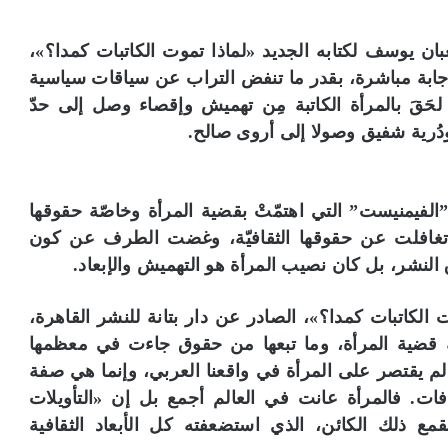
ان يوسف لكتابه الجديد «لماذا تموت الكاتبات كمدا؟»،
جابة مباشرة، بقدر ما تنفض التراب عن سياقات سياسية
حَقَ بالمرأة الكاتبة مِن تهميش وإقصاء وصل إلى حدّ
ودُرية شفيق وصولا إلى أروى صالح.
الفيمنيست” التي اهتمّتْ بقضية المرأة وخاصّة حقوقها
وقت تغافلت عن حقوقها الثقافيّة، وغضت الطرف عن كون
 النشر، بل كان نصيب المرأة هو التهميش والإبعاد.
 الكاتبات كمدا؟»، الصادر عن دار بتانة للنشر القاهرة،
مية قضية المرأة، وما تبعها من حقوق جاءت في معظمها
ة لم يقتصر على المرأة في واقعنا العربي، وإنما هي صفة
فات. فالمرأة عانت في العالم أجمع بل إن «التأويلات
مع ذلك الكائن، الذي استضعفته كل الأبعاد الثقافية