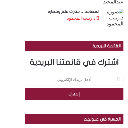
المساجد… منارات علم وحضارة
د.زينب المحمود
القائمة البريدية
اشترك في قائمتنا البريدية
أ
د
خ
ل
ب
ر
ي
د
الجسرة في عيونهم
ك