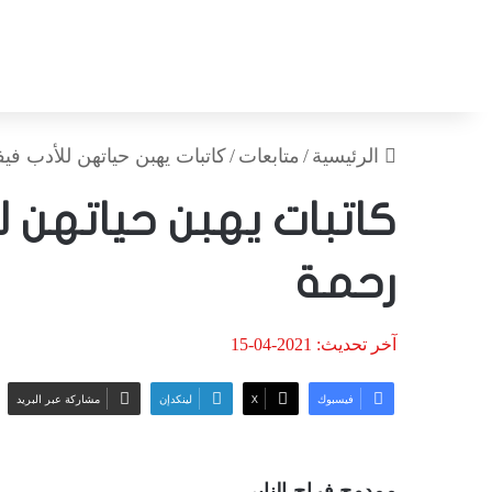
الرئيسية
/
متابعات
/
كاتبات يهبن حياتهن للأدب فيف
كاتبات يهبن حياتهن ل
رحمة
آخر تحديث: 2021-04-15
فيسبوك
‫X
لينكدإن
مشاركة عبر البريد
ممدوح فراج النابي