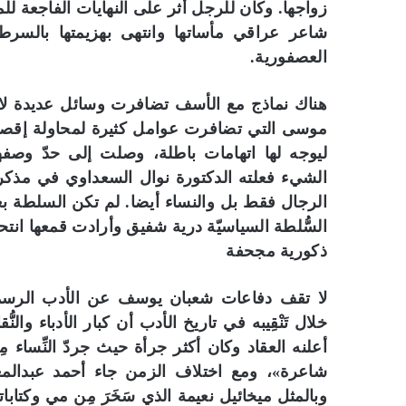
زواجها. وكان للرجل أثر على النهايات الفاجعة ل
شاعر عراقي مأساتها وانتهى بهزيمتها بالسرطا
العصفورية.
هناك نماذج مع الأسف تضافرت وسائل عديدة لاغتيا
موسى التي تضافرت عوامل كثيرة لمحاولة إقصائها
ليوجه لها اتهامات باطلة، وصلت إلى حدّ وصفها 
الشيء فعلته الدكتورة نوال السعداوي في مذكرا
الرجال فقط بل والنساء أيضا. لم تكن السلطة بعي
السُّلطة السياسيّة درية شفيق وأرادت قمعها انت
ذكورية مجحفة
لا تقف دفاعات شعبان يوسف عن الأدب الرسمي،
خلال تَنْقِيبه في تاريخ الأدب أن كبار الأدباء وال
أعلنه العقاد وكان أكثر جرأة حيث جردّ النِّساء
شاعرة»، ومع اختلاف الزمن جاء أحمد عبدالمع
وبالمثل ميخائيل نعيمة الذي سَخَرَ مِن مي وكتابا