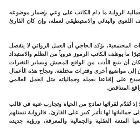
الية الرواية ما دام الكاتب على وعي بإضمار موضوعه
 اللغوي والبنائي والاستيطيقي لعمله، وإن كان القارئ
ات المجتمعية، تؤكد الحاجي أن العمل الروائي لا ينفصل
رًا ما يوظف الكاتب الرموز هروباً من الظلم والاستبداد
ن أن ينبع الأدب من الواقع المعيش ويساير التغيرات
 إلى مواضيع أخرى وفترات مختلفة. ونجاح هذه الأعمال
دع على إقناعنا بعمله وجمالياته مثل العمل العالمي
قع المتناقض.
إذ تُقدّم لقرائها نماذج من الحياة وتجارب غنية في قالب
جمالياتها لها تأثير كبير على القارئ، فالرواية تستلهم
ها المتعة العقلية والجمالية والمعرفة، ورؤية جديدة