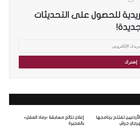
ريدية للحصول على التحديثات
جديدة!
الأردنيين تفتتح برنامجها
إعلان نتائج مسابقة «رماد العقل»
رجان جرش
بالفجيرة