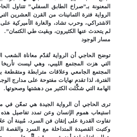
المعنونة بـ”صراخ الطابق السفلي” تتناول الحا
الرواية فترة الثمانينات من القرن العشرين الت
الاشتراكي، وحرب تشاد، والغارة الأميركية على ل
لم يتحدث عنها الكثيرون، وبقيت طي الكتمان”.
مسار الوجود
توضح الحاجي أن الرواية تُقدّم معاناة الشعب ا
التي هزت المجتمع الليبي، وهي ليست تأريخا 
المجتمع الجامعي وعلاقات مترابطة ومتقطعة ب
الفترة، لذا تقدم نهايات مفتوحة على مدارج الوجو
الهامة التي شكَّلت الكثير من دهشتها وصحوتها.
ترى الحاجي أن الرواية الجيدة هي تمعّن في م
استيعاب هموم الإنسان وعن تمدد تفاصيل هذه 
تفاوت القدرة على إتقان فن السرد، مُبينة أن علا
وكتبت القصيدة المتداخلة مع السرد والقصة القص