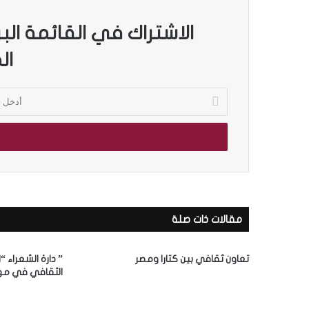
الاشتراك في القائمة الب
ال
أ
د
خ
ل
ب
ر
ي
د
ك
مقالات ذات صلة
ا
ل
إ
تعاون ثقافي بين كتارا ومصر
” دارة الشعراء “
ل
الثقافي في مه
ك
ت