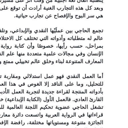
يتطلبه اتقان لغة أجنبية من وقت أثَّر على مسيرت
وبعد كل هذه التجارب الغنية أرادت أن توقع على
هي سر البوح والإفصاح عن تجارب حياتية.
تجمع الحاجي بين عملَيْها النقدي والإبداعي، وت
عالم له متطلباته وأدواته التي تختلف كل الاختل
بمراحل، حسب رأيها، خصوصًا وأن كتابة رواي
الإنسان وفي مجالات علمية متعددة منها علم الن
المعارف المتنوعة لبناء وخلق عالم تخييلي ممتع و
أما العمل النقدي فهو عمل استدلالي ومقاربة تح
للتحليل، وما على الناقد إلا الغوص في هذا 
بأدواته المنتجة لقراءة جديدة لتجربة العمل الأد
القارئ العادي. فالعمل الأول (الكتابة الإبداعية) 
تشغل الحاجي عضوية تحكيم اللجنة العالمية للرو
قراءاتها في الرواية العربية واتسعت دائرة معارف
الجائزة متنوعة ومستوياتها مختلفة، رافضة الإ