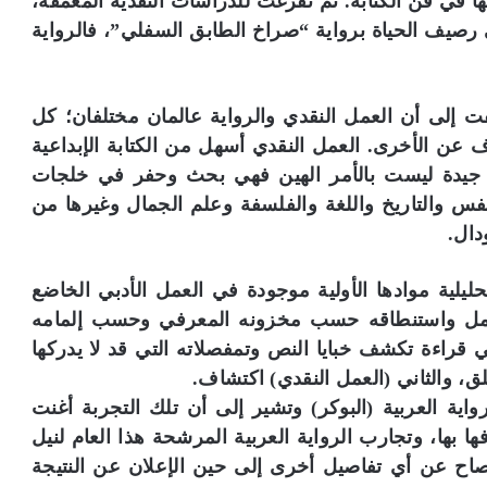
ها في فن الكتابة. ثم تفرغت للدراسات النقدية المعمقة،
 رصيف الحياة برواية “صراخ الطابق السفلي”، فالرواية
لفت إلى أن العمل النقدي والرواية عالمان مختلفان؛ كل
اف عن الأخرى. العمل النقدي أسهل من الكتابة الإبداعية
ة جيدة ليست بالأمر الهين فهي بحث وحفر في خلجات
فس والتاريخ واللغة والفلسفة وعلم الجمال وغيرها من
دال.
ليلية موادها الأولية موجودة في العمل الأدبي الخاضع
العمل واستنطاقه حسب مخزونه المعرفي وحسب إلمامه
بي قراءة تكشف خبايا النص وتمفصلاته التي قد لا يدركها
خلق، والثاني (العمل النقدي) اكتشاف.
اية العربية (البوكر) وتشير إلى أن تلك التجربة أغنت
ها بها، وتجارب الرواية العربية المرشحة هذا العام لنيل
فصاح عن أي تفاصيل أخرى إلى حين الإعلان عن النتيجة