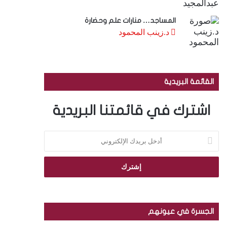
المساجد… منارات علم وحضارة
د.زينب المحمود
القائمة البريدية
اشترك في قائمتنا البريدية
أ
د
خ
ل
ب
ر
ي
د
الجسرة في عيونهم
ك