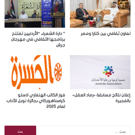
ل
إ
ل
ك
ت
ر
تعاون ثقافي بين كتارا ومصر
” دارة الشعراء “الأردنيين تفتتح
و
برنامجها الثقافي في مهرجان
جرش
ن
ي
إعلان نتائج مسابقة «رماد العقل»
فوز الكاتب الهنغاري لاسلو
بالفجيرة
كراسناهوركاي بجائزة نوبل للآداب
لعام 2025
ا