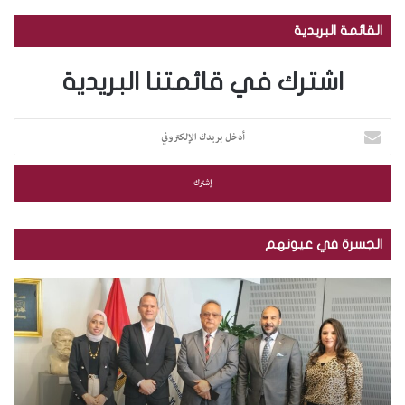
القائمة البريدية
اشترك في قائمتنا البريدية
أ
د
خ
ل
ب
ر
ي
الجسرة في عيونهم
د
ك
م
ب
ا
ك
ا
ل
ت
ل
إ
ب
ص
ل
ة
و
ك
ا
ر
ت
ل
.