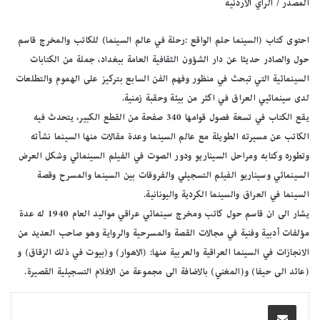
المصدر / الراي الاردنية
احتوى كتاب (السينما حلم الواقع :رحلة في عالم السينما) للكاتب والمخرج قاسم
حول والصادر حديثا عن دار الشؤون الثقافية العامة ببغداد، جملة من الكتابات
السينمائية التي تبحث في منظور وفهم الفن السابع بتركيز على الهموم والتطلعات
لدى سينمائيي العراق في اكثر من بيئة وحقبة زمنية.
يقع الكتاب في تسعة فصول قوامها 340 صفحة من القطع الكبير، يتحدث فيه
الكاتب عن مسيرته الطويلة مع عالم السينما وعدة مقالات منها السينما نشأته
وتطوره وكتابه ومراحل السيناريو ودور الصوت في الفيلم السينمائي وشكل العرض
السينمائي وسيناريو الفيلم التسجيلي والفروقات بين السينما والمسرح وقصة
السينما في العراق والسينما الكردية واليونانية.
يشار الى ان قاسم حول كاتب ومخرج سينمائي عراقي مواليد العام 1940 له عدة
مؤلفات أدبية وفنية في مجالات القصة والمسرحية والرواية وهو صاحب العديد من
الانجازات في السينما العراقية والعربية منها: (الاهوار) و(بيوت في ذلك الزقاق) و
(عائد الى حيفا) و(المغني) بالاضافة الى مجموعة من الافلام التسجيلية القصيرة.