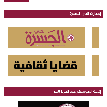
ل
ب
ح
إصدارات نادي الجسرة
ث
ع
ن
:
إذاعة الموسيقار عبد العزيز ناصر