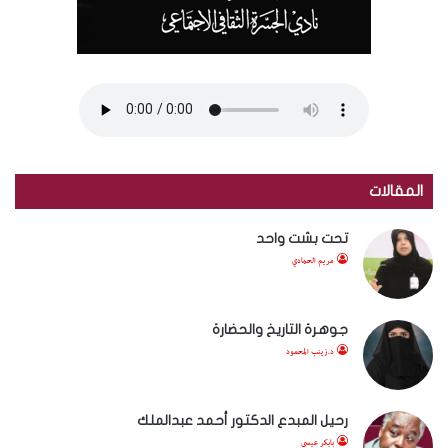
المقالات
تحت بشت واحد
مريم الحمادي
جوهرة التاريخ والحضارة
د.زينب المحمود
رحيل المبدع الدكتور أحمد عبدالملك
بابكر عيسى