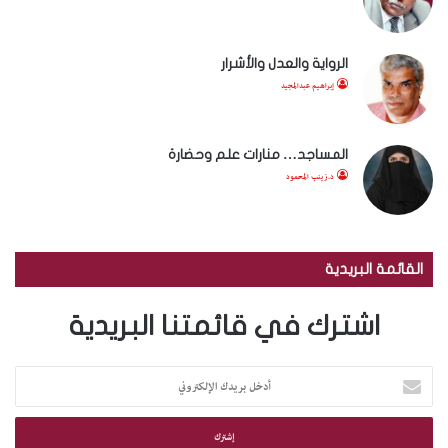
الرواية والعدل والأشرار
إبراهيم عبدالمجيد
المساجد… منارات علم وحضارة
د.زينب المحمود
القائمة البريدية
اشترك في قائمتنا البريدية
أ
د
خ
ل