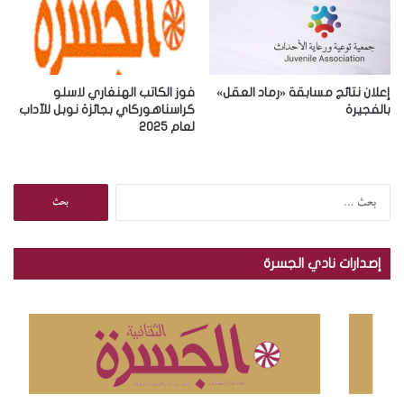
إعلان نتائج مسابقة «رماد العقل»
فوز الكاتب الهنغاري لاسلو
بالفجيرة
كراسناهوركاي بجائزة نوبل للآداب
لعام 2025
ا
ل
ب
ح
إصدارات نادي الجسرة
ث
ع
ن
: