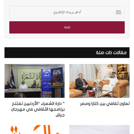
أ
د
خ
ل
ب
ر
ي
د
مقالات ذات صلة
ك
ا
ل
إ
ل
ك
ت
ر
تعاون ثقافي بين كتارا ومصر
” دارة الشعراء “الأردنيين تفتتح
و
برنامجها الثقافي في مهرجان
جرش
ن
ي