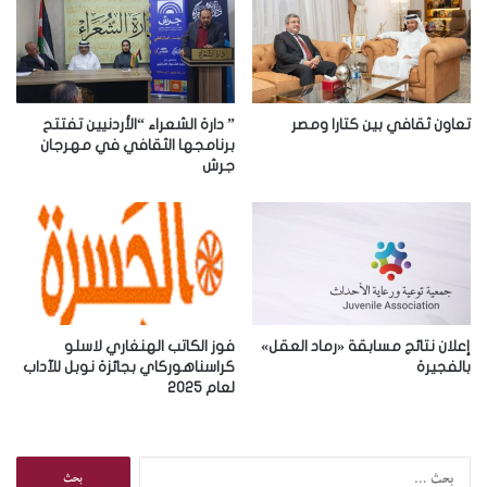
ل
إ
ل
ك
ت
ر
تعاون ثقافي بين كتارا ومصر
” دارة الشعراء “الأردنيين تفتتح
و
برنامجها الثقافي في مهرجان
جرش
ن
ي
إعلان نتائج مسابقة «رماد العقل»
فوز الكاتب الهنغاري لاسلو
بالفجيرة
كراسناهوركاي بجائزة نوبل للآداب
لعام 2025
ا