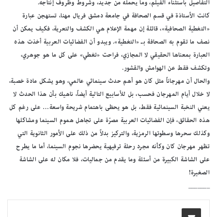
التفاصيل باستثناء الفيلم، وما يحمله من جديد، وشروط وظروف إنتاجه.
كانت الأستاذة في قسم الصحافة في جامعة دمشق فريال مهنا، تستهجن عبارة
«التغطية الصحافية»، قائلة إن مهمة الإعلام هي الكشف والتعرية، فكيف يمكن أن
نصف ما تقوم به الصحافة بـ «التغطية». ويبدو أن الفضائيات العربية أخذت هذه
العبارة بمعناها الحقيقي لا المجازي، فراحت «تغطي» على كل ما هو جوهري،
وتكشف فقط عن الهوامش والقشور.
والحال أن مهرجاناً مثل كان هو أهم حدث سينمائي عالمي، وهو يشكل مادة خصبة،
لا خلال أيام المهرجان فحسب، بل للأسابيع التالية أيضاً، ناهيك بأن هذا الحدث لا
يعني النخبة السينمائية فقط، بل هو يحظى باهتمام شريحة واسعة… على رغم كل
هذه الحقائق، فإن الفضائيات العربية مصرّة على تجاهل هموم السينما ومشاكلها
وكذلك سحرها وسطوتها الرمزية، والتركيز بدلاً من ذلك على الأمور الثانوية التي
تظهر مهرجان كان وكأنه مجرد رحلة ترفيهية يحضرها نجوم السينما، أما ما يطرح
على الشاشة الكبيرة من أسئلة وما يقدم من جماليات، فلا مكان له على الشاشة
الصغيرة!
_______