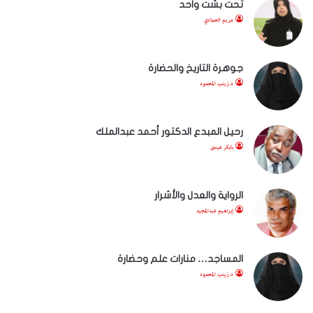
تحت بشت واحد
مريم الحمادي
جوهرة التاريخ والحضارة
د.زينب المحمود
رحيل المبدع الدكتور أحمد عبدالملك
بابكر عيسى
الرواية والعدل والأشرار
إبراهيم عبدالمجيد
المساجد… منارات علم وحضارة
د.زينب المحمود