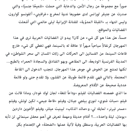
صوراً مع مجموعة من رجال الأمن، والدعابة التي حملت «تلميحًا جنسيًا» والتي
صدرت عن جنيفر لورانس لدى حضورها ندوة لمخرج «غرافيتي» ألفونسو كوارون،
وليس انتهاء بـ «القبلة المدوّية» للفنانة الإيرانية ليلى حاتمي التي أشعلت
الفضائيات والمواقع.
حسناً، هل هذا هو كل شيء عن كان؟ يبدو ان الفضائيات العربية ترى في هذا
المهرجان كرنفالاً سياحياً مبهراً لا علاقة له بالسينما، فهي تغطي كل شيء خارج
قاعات السينما، من الفساتين الى الحركات الى زلات اللسان الى سحر الشواطئء في
المدينة الفرنسية الوديعة، الى المقاهي وبهو الفنادق والسجادة الحمراء بالطبع…
لكنها تمتنع عن الخوض في جوهر هذا المهرجان. تتجنب الدخول الى القاعة
المعتمة، بالتالي فهي تقدم قائمة طويلة عن القشور، ولا تقدم حتى ولو قائمة
عددية صحيحة عن الأفلام المعروضة.
ما الذي خصصته الفضائيات لفيلم «وداعاً للغة» لجان لوك غودار، وماذا قالت عن
فيلم «سبات شتوي» لنوري بيلجي جيلان، وفيلم «قاعة جيمي» لكين لوتش، وفيلم
«مستر تيرنر» لمايك لي، و«صائد الذئاب» لبينيت ميللر، وفيلم الأخوين داردين
«يومان، ليلة واحدة»…؟ أفلام حديثة ومهمة تعرض في أهم محفل سينمائي لن تأبه
بها الفضائيات العربية، وستظل وفية لآلية عملها «الضحلة» في الاهتمام بكل