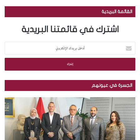
القائمة البريدية
اشترك في قائمتنا البريدية
أ
د
خ
ل
ب
ر
ي
الجسرة في عيونهم
د
ك
م
ب
ا
ك
ا
ل
ت
ل
إ
ب
ص
ل
ة
و
ك
ا
ر
ت
ل
.