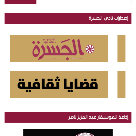
ل
ب
ح
إصدارات نادي الجسرة
ث
ع
ن
:
إذاعة الموسيقار عبد العزيز ناصر