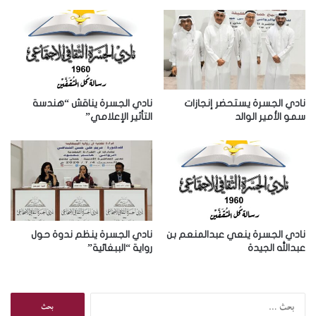
ا
ل
إ
ل
ك
ت
ر
نادي الجسرة يستحضر إنجازات
نادي الجسرة يناقش “هندسة
و
سمو الأمير الوالد
التأثير الإعلامي”
ن
ي
نادي الجسرة ينعي عبدالمنعم بن
نادي الجسرة ينظم ندوة حول
عبدالله الجيدة
رواية “الببغائية”
ا
ل