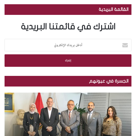
القائمة البريدية
اشترك في قائمتنا البريدية
أ
د
خ
ل
ب
ر
ي
الجسرة في عيونهم
د
ك
م
ب
ا
ك
ا
ل
ت
ل
إ
ب
ص
ل
ة
و
ك
ا
ر
ت
ل
.