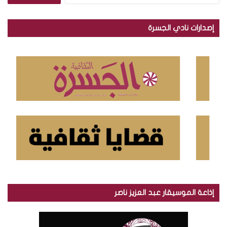
ب
ح
إصدارات نادي الجسرة
ث
ع
ن
:
إذاعة الموسيقار عبد العزيز ناصر