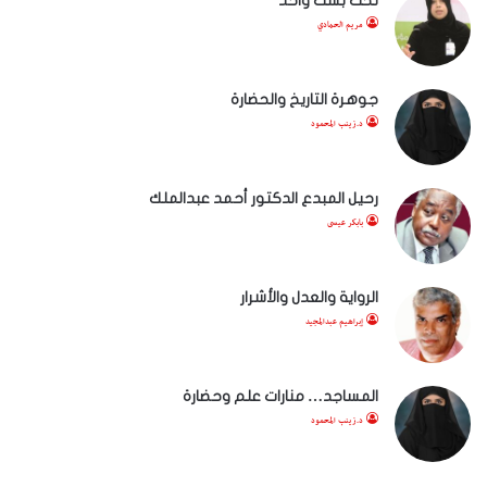
تحت بشت واحد
مريم الحمادي
جوهرة التاريخ والحضارة
د.زينب المحمود
رحيل المبدع الدكتور أحمد عبدالملك
بابكر عيسى
الرواية والعدل والأشرار
إبراهيم عبدالمجيد
المساجد… منارات علم وحضارة
د.زينب المحمود