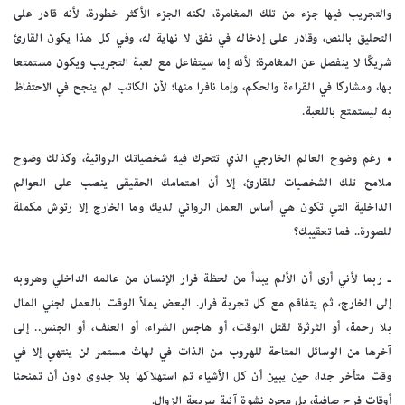
والتجريب فيها جزء من تلك المغامرة، لكنه الجزء الأكثر خطورة، لأنه قادر على
التحليق بالنص، وقادر على إدخاله في نفق لا نهاية له، وفي كل هذا يكون القارئ
شريكًا لا ينفصل عن المغامرة؛ لأنه إما سيتفاعل مع لعبة التجريب ويكون مستمتعا
بها، ومشاركا في القراءة والحكم، وإما نافرا منها؛ لأن الكاتب لم ينجح في الاحتفاظ
به ليستمتع باللعبة.
• رغم وضوح العالم الخارجي الذي تتحرك فيه شخصياتك الروائية، وكذلك وضوح
ملامح تلك الشخصيات للقارئ، إلا أن اهتمامك الحقيقى ينصب على العوالم
الداخلية التي تكون هي أساس العمل الروائي لديك وما الخارج إلا رتوش مكملة
للصورة.. فما تعقيبك؟
ـ ربما لأني أرى أن الألم يبدأ من لحظة فرار الإنسان من عالمه الداخلي وهروبه
إلى الخارج، ثم يتفاقم مع كل تجربة فرار. البعض يملأ الوقت بالعمل لجني المال
بلا رحمة، أو الثرثرة لقتل الوقت، أو هاجس الشراء، أو العنف، أو الجنس.. إلى
آخرها من الوسائل المتاحة للهروب من الذات في لهاث مستمر لن ينتهي إلا في
وقت متأخر جدا، حين يبين أن كل الأشياء تم استهلاكها بلا جدوى دون أن تمنحنا
أوقات فرح صافية، بل مجرد نشوة آنية سريعة الزوال.