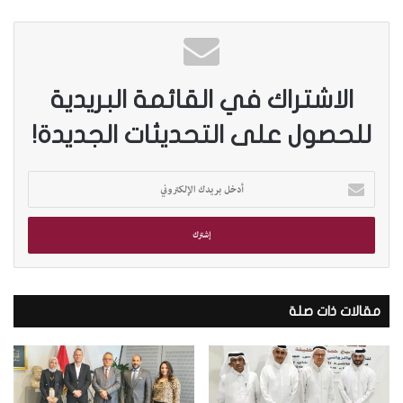
الاشتراك في القائمة البريدية
للحصول على التحديثات الجديدة!
أ
د
خ
ل
ب
ر
ي
د
مقالات ذات صلة
ك
ا
ل
إ