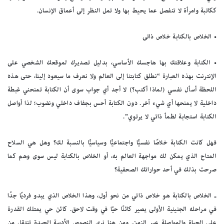
ككاتبة وامرأة لا تنفصل عما يحيط بها ولا تمل النظر إلى أعماق الإنسان.
• الخلاص بالكتابة خلاص ذاتى
• الكتابة وعلاقتك بها هاجسك الأساسي، بدليل تصديرك لموقعك الشخصي على
الإنترنت بهذه العبارة “نطلق كتابتنا إلى العالم ولا نعرف ما سيعود إلينا، حتى هذه
اللحظة أسأل نفسي (لماذا أكتب؟) لا أجد أي جواب سوى أن الكتابة تمنحني غبطة
داخلية لا يمنحها أي شيء آخر. دون الكتابة أحس بجفاف داخلي ونضوب؛ لذا أواصل
الكتابة استجابة لظمأ ذاتي لا يرتوي”.
فهل كانت الكتابة خلاصًا نفسيًّا واجتماعيًّا وسياسيًّا بالنسبة لك؟ وهل هي السلاح
المتاح الذي يمكن لك مواجهة العالم به، أو الخلاص بالكتابة ليس سوى وهم كما
صرحت بذلك في أحد حواراتك الصحفية؟
ـ الخلاص بالكتابة هو خلاص ذاتي من نحو أول، وهذا الخلاص الذي يبدو فرديًا جدًا
في مراحله الجنينية الأولى يصير كائنًا حيًا في وقت لاحق. كائن حي يمتلك القدرة
على الحياة والمواصلة عبر الزمن. ومن هنا نرى النصوص الأدبية الجيدة تنتقل من