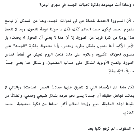
• ولماذا أنتِ مهمومة بفكرة تحولات الجسد في مجرى الزمن؟
ـ لأن السيرورة الحتمية للحياة هي في تحولات الجسد، وهنا من الممكن أن نوسع
مفهوم الجسد ليكون جسد العالم ككل، فكل ما حولنا عرضة للتحول، ربما لا نلحظ
هذا يوميًا من كثرة قربنا من الصورة، إلا أن هذا لا يعني أن التحول لا يحدث؛ بل
الأمر الأكيد أننا نتحول بشكل بطيء وحتمي، وأنا مشغولة بفكرة “الجسد” على
مستوى تحولاته الكثيرة، وعلاوة على ذلك فنحن اليوم نعيش في ثقافة تقدس
الصورة، وتمنح الأولوية للشكل على حساب المضمون، والشكل هنا يعني جسدًا
جميلاً، فتيًا، وشابًا.
لكن ماذا عن الأجساد التي لا تنطبق عليها معادلة العصر الحديث؟ وبالتالي لا
يمكننا تجاهل حقيقة أن جسدنا يسير نحو هرمه بشكل طبيعي وحتمي، وانطلاقًا من
تقبلنا لهذه الحقيقة تصير رؤيتنا للعالم أكثر اتساعا من فكرة محدودية الجسد
المادي.
• السقوف.. لم ترفع كلها بعد