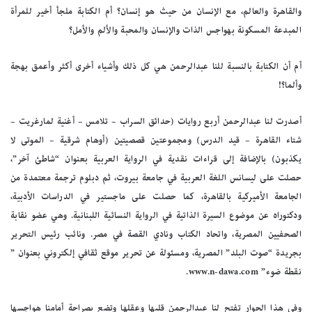
والقاهرة والعالم، مع الإنسان من حيث هو إنسان؟ أم الكتابة ملجأ أخير للمرأة
المبدعة المسكونة بهواجس الذات والإنسان والمحبة والألم والأمل؟
أم أن الكتابة بالنسبة للنا عبدالرحمن هي كل ذلك وأشياء أخرى أكثر وأعمق بهجة
وألما؟!
أصدرت لنا عبدالرحمن أربع روايات (حدائق السراب – تلامس – أغنية لمارغريت –
شتاء القاهرة – قيد الدرس) ومجموعتين قصصيتين (أوهام شرقية – الموتى لا
يكذبون) بالإضافة إلى قراءات نقدية في الرواية العربية بعنوان “شاطئ آخر”،
حصلت على ليسانس اللغة العربية في جامعة بيروت، ثم دبلوم ترجمة معتمدة من
الجامعة الأميركية بالقاهرة، كما حصلت على ماجستير في الدراسات الأدبية،
ودكتوراه عن موضوع السيرة الذاتية في الرواية النسائية اللبنانية. وهي عضو نقابة
الصحفيين المصرية، واتحاد الكتاب ونادي القصة في مصر. ونائب رئيس التحرير
بجريدة “صوت البلد” المصرية، ومسئولة عن تحرير موقع ثقافي إلكتروني بعنوان ”
نقطة ضوء” www.n-dawa.com.
وفي هذا الحوار تفتح لنا عبدالرحمن قلبها وعقلها وتضع بصراحة أمامنا هواجسها