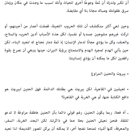
أن تكبر وتدرك أن ثمة وجوهًا أخرى للحياة، وأنك لسبب ما وجدت في مكان وزمان
سرق طفولتك وصباك مجانا بلا أي مقايضة.
وحين تعي أكثر ستكتشف أن تلك الحروب اللعينة، قصفت أعمار من أحببتهم، أو
تركت غيرهم مشوهين جسديا أو نفسيا، لكل هذه الأسباب أدين الحرب، والسلاح،
والعنف، وكل ما يؤدي مجانًا لدمار الإنسان؛ إذ ثمة دمار نحتاج له لنعيد البناء، لكن
حين يأتي الهدم لمجرد الهدم والاستمتاع برؤية النيران، حينها ينبغي أن نصرخ بقوة
رافضين لكل ما يمكنه أن يؤذي إنسانيتنا.
• بيروت والحنين المراوغ
• تعيشين في القاهرة، لكن بيروت هي بطلتك الدائمة. فهل الحنين لبيروت هو
دافع الكتابة عنها، أو هي الغربة في القاهرة؟
ـ آه فعلا، ربما يكون الحنين، رغم قولي دائما بأن الحنين عاطفة مراوغة لا تدعو
للثقة. فنحن نعيش الحنين بحثا عما في ذاكرتنا، لكن البعد، الغربة، السفر،
والمعرفة، كلها أشياء تمنحنا نضجا آخر، لا يمكنه أن يركن للصور القديمة؛ لذا نعيد