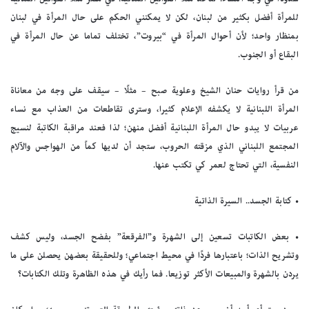
للمرأة أفضل بكثير من لبنان، لكن لا يمكنني الحكم على حال المرأة في لبنان
بمنظار واحد؛ لأن أحوال المرأة في “بيروت”، تختلف تماما عن حال المرأة في
البقاع أو الجنوب.
من قرأ روايات حنان الشيخ وعلوية صبح – مثلًا – سيقف على وجه من معاناة
المرأة اللبنانية لا يكشفه الإعلام كثيرا، وسترى تقاطعات من العذاب مع نساء
عربيات لا يبدو حال المرأة اللبنانية أفضل منهن؛ لذا فعند مراقبة الكاتبة لنسيج
المجتمع اللبناني الذي مزقته الحروب، ستجد أن لديها كماً من الهواجس والآلام
النفسية، التي تحتاج لعمر كي تكتب عنها.
• كتابة الجسد.. السيرة الذاتية
• بعض الكاتبات تسعين إلى الشهرة و”الفرقعة” بفضح الجسد، وليس كشف
وتشريح الذات؛ باعتبارها فردًا في محيط اجتماعي؛ وللحقيقة بعضهن يحصلن على ما
يردن بالشهرة والمبيعات الأكثر توزيعا. فما رأيك في هذه الظاهرة وتلك الكتابات؟