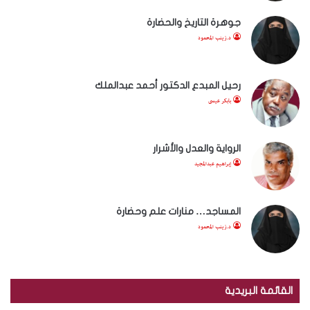
جوهرة التاريخ والحضارة
د.زينب المحمود
رحيل المبدع الدكتور أحمد عبدالملك
بابكر عيسى
الرواية والعدل والأشرار
إبراهيم عبدالمجيد
المساجد… منارات علم وحضارة
د.زينب المحمود
القائمة البريدية