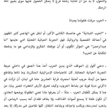
والتحول، لا بد من أن تنتابنا رعشة فرح لا يمكن الحصول عليها سوى بعبور تلك
الرحلة.
• الحرب سرقت طفولتنا وصبانا
• “الحرب اللبنانية” هي هاجسك الكتابى الأكبر، أو لنقل هي الهاجس كثير الظهور
في أعمالك القصصية والروائية. فهل التجربة الحياتية الفعلية التي عاينتها “لنا
عبدالرحمن” هي المؤثر الأقوى، أو أن موقفك الفكري والإبداعي هو ما يدفعك
للكتابة عن الحرب؟
ـ دعني أقول إن الموقف الذي يدين الحرب، أخذ هذا العمق في داخلي نتيجة
التجربة الحياتية المعاشة. كان للاجتياحات الإسرائيلية المتكررة، وما تلاها وتقاطع
معها من أزمنة حروب أهلية استمرت قرابة العشرين عاما في لبنان، أن تركت في
ذاكرتي ندبة قوية عن بشاعة الحروب، وكيف تحرق الأرض الخضراء لتصير يبابا. من
هنا لا يمكن لأطفال الحرب – مثلًا – أن يعرفوا ماذا تعني الطفولة بوضعها العادي،
أن تكون طفلا لا يسمع أصوات القذائف، ولا يخاف فقدان أمه بسبب الرصاص، أن
يذهب لمدرسته، ويكتب واجباته، ويشاهد التلفاز، كلها تفاصيل غير مدركة، إلا بعد