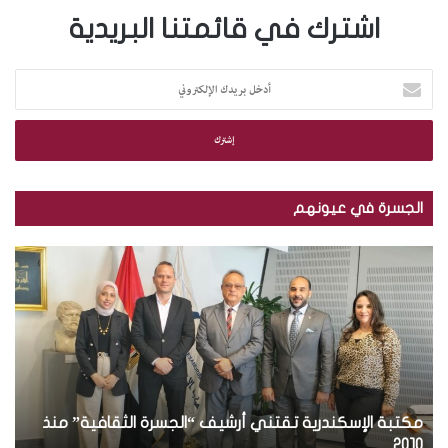
اشترك في قائمتنا البريدية
أ
د
خ
ل
ب
ر
ي
الجسرة في عيونهم
د
ك
ب
ب
ا
ا
ا
ل
ل
ل
إ
ص
ص
ل
و
و
ك
ر
ر
ت
.
.
ر
.
.
و
ت
بالصور.. توزيع مجلة الجسرة الثقافية في الجمهورية
م
ن
و
ج
العراقية
ب