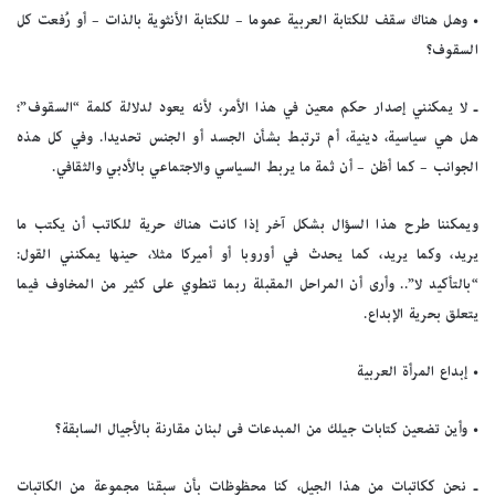
• وهل هناك سقف للكتابة العربية عموما – للكتابة الأنثوية بالذات – أو رُفعت كل
السقوف؟
ـ لا يمكنني إصدار حكم معين في هذا الأمر، لأنه يعود لدلالة كلمة “السقوف”؛
هل هي سياسية، دينية، أم ترتبط بشأن الجسد أو الجنس تحديدا. وفي كل هذه
الجوانب – كما أظن – أن ثمة ما يربط السياسي والاجتماعي بالأدبي والثقافي.
ويمكننا طرح هذا السؤال بشكل آخر إذا كانت هناك حرية للكاتب أن يكتب ما
يريد، وكما يريد، كما يحدث في أوروبا أو أميركا مثلا، حينها يمكنني القول:
“بالتأكيد لا”.. وأرى أن المراحل المقبلة ربما تنطوي على كثير من المخاوف فيما
يتعلق بحرية الإبداع.
• إبداع المرأة العربية
• وأين تضعين كتابات جيلك من المبدعات فى لبنان مقارنة بالأجيال السابقة؟
ـ نحن ككاتبات من هذا الجيل، كنا محظوظات بأن سبقنا مجموعة من الكاتبات