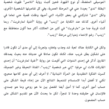
الموسيقى المفضلة، أو نوع القهوة. فحين كتبت رواية “تلامس” ظهرت شخصية
البطلة “ندى” بعيدة عني في المرحلة العمرية، وفي كل تفاصيلها الشخصية الأخرى،
ولكن “ندى” شاركتني في بعض الأشياء التي أحبها، وظلت قصية عني تماما في
أشياء أخرى. كذلك عند الكتابة عن “زينب” في رواية “أغنية لمارغريت”، ربما
كنت قريبة جدا من “مارغريت” في كثير من الحالات، أكثر مما أكون متعاطفة مع
“زينب”، رغم الانتماء زمنيا إلى مرحلة “زينب”.
ولكن في الكتابة هناك لعبة شد وجذب وتخفٍ، وتجربة إلى أي مدى أن تكون قادرا
على تشكيل بطل غريب عنك، لكنك تكون صادقا في حديثك عنه بحيث يصدقك
القارئ. أذكر في إحدى الندوات التي أقيمت عن رواية “أغنية لمارغريت” أن إحدى
القارئات قالت لي حرفيا: “إني عبر شخصية “زينب”، الفتاة النحيفة وغير الجميلة،
كسرت الفكرة التقليدية عن المرأة اللبنانية”، لا أعرف إلى أي مدى كلامها صحيح،
لكني لا أفضل أبدا الاستسلام للتنميط الشائع الآن عن إعلاء قيمة الشكل على
حساب أمور أخرى، كما لا أميل أيضا للفصل بين ما هو روحي وما هو جسدي.
فالإنسان في حقيقته وحدة لا تتجزأ، لكن ما يحدث الآن هو تقديم الشكل على
حساب المضمون.