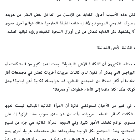
لكل هذه الأسباب أحاول الكتابة عن الإنسان من الداخل بغض النظر عن هويته،
وسلوكه الخارجي الموهوم بالأنا، إذ خلف الطبقة الخارجية هناك عوالم أخرى يحرص
ألا يكشفها، لكن الكتابة تتمكن من نزع أوراق الشجرة الكثيفة ورؤية نواتها الصلبة.
• الكاتبة الأنثى اللبنانية!
• يعتقد الكثيرون أن “الكاتبة الأنثى اللبنانية” ليست لديها كثير من المشكلات، أو
الهواجس التي يمكن أن تكون لدى كاتبات عربيات أخريات تعشن في مجتمعات أقل
انفتاحا أو أكثر انغلاقا من المجتمع اللبناني. فما هواجسك ككاتبة أنثى لبنانية؟ وهل
كونك هكذا كان دافعا إلى الأمام خطوات، أو معرقلا؟
ـ في كثير من الأحيان تستوقفني فكرة أن المرأة الكاتبة اللبنانية ليست لديها
مشكلات كسائر النساء العربيات، وأتساءل عن مدى صواب هذا الرأي؟ إذ على
مستوى الواقع تختلف الأمور كثيرا. وفي النتيجة المرأة الكاتبة هي جزء من نسيج
المجتمع، وهذا المجتمع بكل قوانينه وتشريعاته؛ مثل مجتمعات عربية أخرى يضع
سدودا في وجه النساء؛ لنأخذ مثلا القوانين المدنية؛ في مصر مثلًا القوانين المدنية