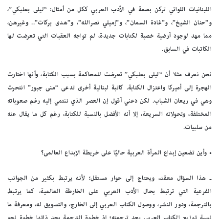
اللبنانيات اللواتي تركن بصمة في الأدب العربي ككل من أمثال: “ليلى بعلبكي”،
و”حنان الشيخ”، و”غادة السمان”، و”إميلي نصرالله”، و”هدى بركات”.. وغيرهن،
مما مهد لوجود أرضية خصبة لكتابات جديدة، لم تواجه العقبات التي تعرضت لها
الكاتبات في السابق.
نحن نعرف مثلا أن “ليلى بعلبكي” تعرضت للمحاكمة بسبب الكتابة، وأنها اختارت
الهجرة إلى أميركا واعتزال الكتابة. كاتبة لبنانية أخرى تدعى “منى جبور” انتحرت
وهي في ريعان الشباب. لكن دعني أقول إن العصر الذي ننتمي إليه رغم صعوباته
المختلفة، وتحولاته السريعة، إلا أنه الأفضل بالنسبة للكتابة، رغم كل ما يقال عنه
من سلبيات.
• وأين تضعين إبداع المرأة العربية حاليًا على خريطة الإبداع العالمى؟
ـ هذا السؤال معقد، ويحتاج إلى حوار مستقل؛ لأنه يرتبط بكثير من الجوانب
الفرعية التي ترتبط بحال الأدب العربي على الخارطة العالمية، كما يرتبط
بالترجمة، ودور النشر، ووصول الكتاب العربي إلى الخارج، والتسويق له، ومعرفة ما
نسبة توزيع الكتاب العربي بعد ترجمته؛ إذ خطوة الترجمة بحد ذاتها خطوة نحو