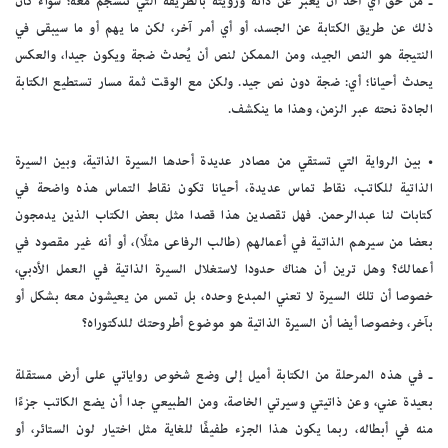
ـ من حق أي أحد أن يعبر عن ذاته ورؤيته بالطريقة التي تنسجم معه؛ سواء كان
ذلك عن طريق الكتابة عن الجسد، أو أي أمر آخر، لكن ما يهم أو ما سيبقى في
النتيجة هو النص الجيد، ومن الممكن لنص أن يُحدث ضجة ويكون جيدا، والعكس
يحدث أحيانا؛ أي: ضجة دون نص جيد. ولكن مع الوقت ثمة مسار تستطيع الكتابة
الجادة نحته عبر الزمن، وهذا ما ينكشف.
• بين الرواية التي تستقي من مصادر عديدة أحدها السيرة الذاتية، وبين السيرة
الذاتية للكاتب، نقاط تماس عديدة، أحيانا تكون نقاط التماس هذه واضحة في
كتابات لنا عبدالرحمن. فهل تقصدين هذا قصدا مثل بعض الكتاب الذين يدمجون
بعضا من سيرهم الذاتية في أعمالهم (طالب الرفاعى مثلًا)، أو أنه غير مقصود في
أعمالك؟ وهل ترين أن هناك حدودا لاستغلال السيرة الذاتية في العمل الأدبي،
خصوصا أن تلك السيرة لا تعني المبدع وحده، بل تمس من يعيشون معه بشكل أو
بآخر، وخصوصا أيضا أن السيرة الذاتية هو موضوع أطروحتك للدكتوراه؟
ـ في هذه المرحلة من الكتابة أميل إلى وضع شخوص رواياتي على أرض مستقلة
بعيدة عني، وعن ذاتيتي وسيرتي الخاصة، ومن الطبيعي جدا أن يضع الكاتب جزءًا
منه في أبطاله، ربما يكون هذا الجزء طفيفًا للغاية مثل اختيار لون الستائر، أو