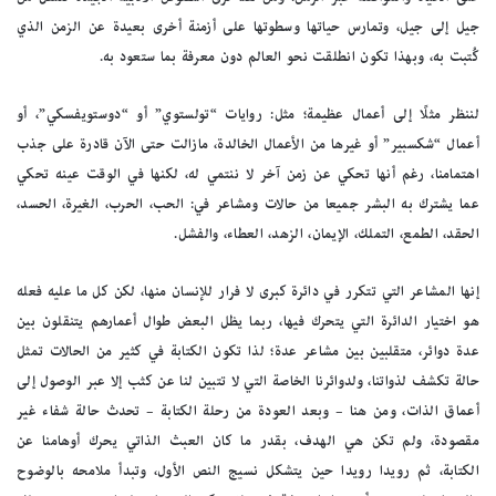
جيل إلى جيل، وتمارس حياتها وسطوتها على أزمنة أخرى بعيدة عن الزمن الذي
كُتبت به، وبهذا تكون انطلقت نحو العالم دون معرفة بما ستعود به.
لننظر مثلًا إلى أعمال عظيمة؛ مثل: روايات “تولستوي” أو “دوستويفسكي”، أو
أعمال “شكسبير” أو غيرها من الأعمال الخالدة، مازالت حتى الآن قادرة على جذب
اهتمامنا، رغم أنها تحكي عن زمن آخر لا ننتمي له، لكنها في الوقت عينه تحكي
عما يشترك به البشر جميعا من حالات ومشاعر في: الحب، الحرب، الغيرة، الحسد،
الحقد، الطمع، التملك، الإيمان، الزهد، العطاء، والفشل.
إنها المشاعر التي تتكرر في دائرة كبرى لا فرار للإنسان منها، لكن كل ما عليه فعله
هو اختيار الدائرة التي يتحرك فيها، ربما يظل البعض طوال أعمارهم يتنقلون بين
عدة دوائر، متقلبين بين مشاعر عدة؛ لذا تكون الكتابة في كثير من الحالات تمثل
حالة تكشف لذواتنا، ولدوائرنا الخاصة التي لا تتبين لنا عن كثب إلا عبر الوصول إلى
أعماق الذات، ومن هنا – وبعد العودة من رحلة الكتابة – تحدث حالة شفاء غير
مقصودة، ولم تكن هي الهدف، بقدر ما كان العبث الذاتي يحرك أوهامنا عن
الكتابة، ثم رويدا رويدا حين يتشكل نسيج النص الأول، وتبدأ ملامحه بالوضوح