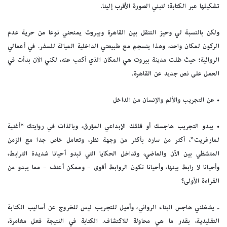
تشكيلها عبر الكتابة؛ لنبني الصورة الأقرب إلينا.
ولكن بالنسبة لي وحيز التنقل بين القاهرة وبيروت يمنحني نوعا من حرية عدم
الركون لمكان واحد، وهذا ينسجم مع طبيعتي الداخلية الميالة للسفر. في أعمالي
الروائية؛ حيث ظلت مدينة بيروت هي المكان الذي أكتب عنه، لكني الآن بدأت في
العمل على نص جديد عن القاهرة.
• عن التجريب والألم والإنسان من الداخل
• يبدو التجريب هاجسك أو قلقك الإبداعي المؤرق، وبالذات في روايتك “أغنية
لمارغريت”، أكثر من سارد بأكثر من وجهة نظر، وتعامل خاص جدا مع الزمن
المتشظي بين الآن والماضي، وتداخل الحكايا التي تبدو أحيانا شديدة الترابط،
وأحيانا لا رابط بينها، وأحيانا تكون الروابط أقوى – وممكن أعنف – مما يبدو من
القراءة الأولى؟
ـ يشغلني هاجس البناء الروائي، وأميل للتجريب ليس للخروج عن أساليب الكتابة
التقليدية، بقدر ما هي محاولة للاكتشاف. الكتابة في النتيجة فعل مغامرة،