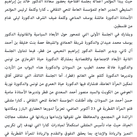
حيث يبدأ المؤتمر أعماله بجلسة افتتاحية بحضور سعادة الدكتور خالد بن إبراهيم
السليطي المدير العام للمؤسسة العامة للحي الثقافي ـ كتارا وكلمة لرئيس المؤتمر
الأستاذة الدكتورة عائشة يوسف المناعي وكلمة ضيف الشرف الدكتورة ليلى غنام
من فلسطين.
ويشارك في الجلسة الأولى التي تتمحور حول الأبعاد السياسية والقانونية الدكتور
يوسف محمد عبيدان والدكتورة شريفة العمادي والشيخة حصة بنت خليفة بن أحمد
آل ثاني، ويدير الجلسة الدكتور إبراهيم النعيمي من قطر، فيما تتناول الجلسة
الثانية الأبعاد الاجتماعية والاقتصادية بمشاركة الدكتورة حياة القرمازي من تونس
والدكتورة عادلة محمد الطيب من السودان والدكتورة هناء البواب من الأردن،
وتديرها الدكتورة كلثم علي الغانم (قطر). أما الجلسة الثالثة، التي تناقش آفاق
تمكين المرأة العاملة، فتشارك فيها الدكتورة حياة العمري من تونس والدكتورة نورية
العوضي من الكويت والسيد منصور أحمد السعدي من قطر وتديرها الأستاذة سامية
حسن أحمد من السودان. وقد أطلقت المؤسسة العامة للحي الثقافي ـ كتارا ملتقى
قلم المرأة القطرية في 23 أكتوبر الماضي، تعزيزاً لدورها الحضاري البارز ومكانتها
الرائدة في المجتمع، والمحافظة على تفوقها وإبداعها وريادتها في مختلف مجالات
الحياة، حيث جاء تأسيس الملتقى استكمالاً لمبادرات كتارا التي تهدف إلى تكريس
التميز والريادة والإبداع، بما يحقق التفوق والتقدم والريادة للمرأة القطرية في