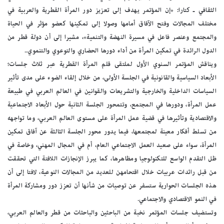
الثقافي ـ كتارا: «إن المؤتمر يهدف إلى تعزيز دور المرأة القطرية والعربية في
مختلف المجالات وفتح الآفاق أمامها وصولا إلى تمكينها كعضو مؤثر في الحياة
والمجتمع وعنصر فاعل في مسيرة النهضة والتنمية»، مشيرا إلى أن دولة قطر من
الدول الرائدة في تمكين المرأة من أداء دورها الحضاري والتوعوي والتنموي..
ويناقش المؤتمر السنوي الأول لملتقى قلم المرأة القطرية عبر ثلاث جلسات؛
الأبعاد السياسية والقانونية في الجلسة الأولى، من خلال إلقاء الضوء على مدى تأثير
السياسات الداخلية والخارجية والتشريعات والقوانين في العالم العربي في طبيعة
عمل المرأة، ودورها في المجتمع، وتتمحور الجلسة الثانية حول الأبعاد الاجتماعية
والاقتصادية وتأثيرها في قضية عمل المرأة على مستوى العالم العربي، وما تواجهه
من تسلط أفكار معينة لمجتمعها، فيما يدور محور الجلسة الثالثة عن آفاق تمكين
المرأة، سواء على صعيد العمل الاجتماعي العام، أم في المجال المهني، وخاصة في
ظل التقدم الواسع للتكنولوجيا ومظاهرها، كما يبرز الإنجازات اللافتة التي تحققت
من قبل رائدات عربيات خلال اقتحامهن للعديد من المجالات النوعية، لافتا إلى أن
هذه الجلسات الحوارية ستسفر عن توصيات من شأنها أن تعزز دور ومشاركة المرأة
في النمو الاقتصادي والاجتماعي.
وتستضيف جلسات المؤتمر نخبة من الباحثين والباحثات من قطر والعالم العربي،