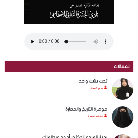
المقالات
تحت بشت واحد
مريم الحمادي
جوهرة التاريخ والحضارة
د.زينب المحمود
رحيل المبدع الدكتور أحمد عبدالملك