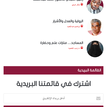
بابكر عيسى
الرواية والعدل والأشرار
إبراهيم عبدالمجيد
المساجد… منارات علم وحضارة
د.زينب المحمود
القائمة البريدية
اشترك في قائمتنا البريدية
أ
د
خ