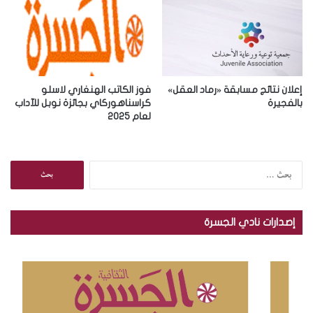
إعلان نتائج مسابقة «رماد العقل»
فوز الكاتب الهنغاري لاسلو
بالفجيرة
كراسناهوركاي بجائزة نوبل للآداب
لعام 2025
ا
ل
ب
ح
إصدارات نادي الجسرة
ث
ع
ن
: