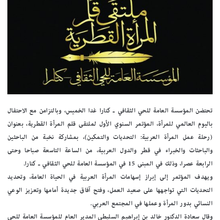
تحتضن المؤسسة العامة للحي الثقافي ـ كتارا غدا الخميس، وبالتزامن مع الاحتفال
باليوم العالمي للمرأة، المؤتمر السنوي الأول لملتقى قلم المرأة القطرية، بعنوان
(رحلة عمل المرأة العربية: التحديات والتمكين)، بمشاركة نخبة من الباحثين
والباحثات والخبراء في قطر والدول العربية، من الساعة التاسعة صباحا وحتى
الرابعة عصرا، وذلك في المبنى 15 في المؤسسة العامة للحي الثقافي ـ كتارا.
ويهدف المؤتمر إلى إبراز إسهامات المرأة العربية في الحياة العامة، وتحديد
التحديات التي تواجهها على صعيد العمل، وفتح آفاق جديدة أمامها وتعزيز الوعي
النسائي بدور المرأة وعملها في المجتمع العربي.
وقال سعادة الدكتور خالد بن إبراهيم السليطي المدير العام للمؤسسة العامة للحي