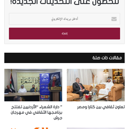
للحصول على التحديثات الجديدة!
أ
د
خ
ل
ب
ر
ي
د
مقالات ذات صلة
ك
ا
ل
إ
ل
ك
ت
ر
تعاون ثقافي بين كتارا ومصر
” دارة الشعراء “الأردنيين تفتتح
و
برنامجها الثقافي في مهرجان
جرش
ن
ي