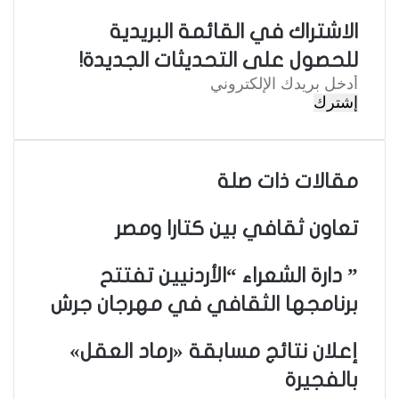
الاشتراك في القائمة البريدية
للحصول على التحديثات الجديدة!
أ
د
خ
ل
ب
ر
مقالات ذات صلة
ي
د
تعاون ثقافي بين كتارا ومصر
ك
ا
ل
” دارة الشعراء “الأردنيين تفتتح
إ
برنامجها الثقافي في مهرجان جرش
ل
ك
ت
إعلان نتائج مسابقة «رماد العقل»
ر
بالفجيرة
و