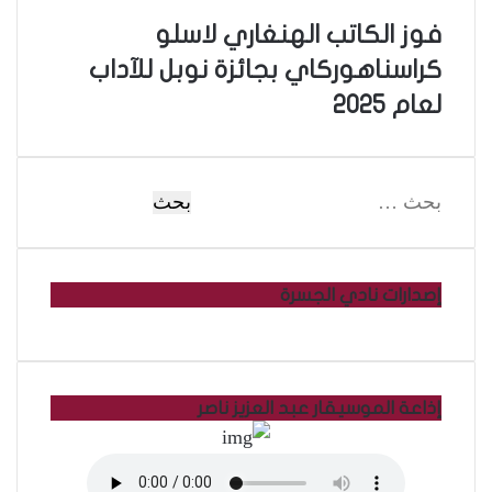
ن
ي
فوز الكاتب الهنغاري لاسلو
كراسناهوركاي بجائزة نوبل للآداب
لعام 2025
ا
ل
ب
ح
ث
إصدارات نادي الجسرة
ع
ن
:
إذاعة الموسيقار عبد العزيز ناصر