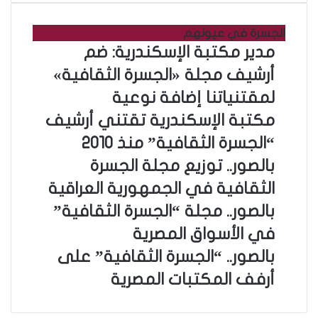
ل
ب
ر
الجسرة في عيونهم
ي
م
مدير مكتبة الإسكندرية: ضم
د
د
أرشيف مجلة «الجسرة الثقافية»
ك
ي
ا
ر
لمقتنياتنا إضافة نوعية
ل
م
م
مكتبة الإسكندرية تقتني أرشيف
إ
ك
ك
ل
ت
“الجسرة الثقافية” منذ 2010
ت
ك
ب
ب
ب
بالصور.. توزيع مجلة الجسرة
ت
ة
ة
ا
ر
ا
الثقافية في الجمهورية العراقية
ا
ل
و
ل
ل
ص
ب
بالصور.. مجلة “الجسرة الثقافية”
ن
إ
إ
و
ا
ي
س
في الأسواق المصرية
س
ر
ل
ك
ك
.
ص
ب
بالصور.. “الجسرة الثقافية” على
ن
ن
.
و
ا
د
أرفف المكتبات المصرية
د
ت
ر
ل
ر
ر
و
.
ص
ي
ي
ز
.
و
ة