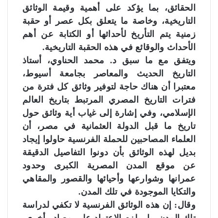
الحقائق، بما يؤكد على أهمية وقيمة الوثائق
التاريخية، وخاصة ما يتعلق بكل عصر أو حقبة
زمنية يتم التأريخ لأحداثها أو الكتابة عن أهم
الأحداث والوقائع في هذه الحقبة التاريخية.
ويتفق مع ما سبق د. محمد الحناوي، أستاذ
التاريخ الحديث والمعاصر بجامعة أسيوط،
معتبرا أن هناك حاجة لتوفير وثائق كل فترة من
فترات التاريخ المصري المرتبط بتاريخ العالم
الإسلامي، وفي إشارة إلى غياب أية وثائق حول
تاريخ ما قبل الدولة العثمانية في مصر، أن
العلماء المصاحبين للحملة الفرنسية حاولوا إيجاد
بديل لهذه الوثائق بأن دونوا التفاصيل الدقيقة
عن موقع المدن المصرية الكبرى وحدود
عمرانها وشوارعها وأحيائها والقصور والمقاهي
والتكايا الموجودة في تلك المدن.
وقال: إن هذه الوثائق الفرنسية لا تكفي لدراسة
تلك المدن، بل يلزم الاعتماد على مصادر أخرى،