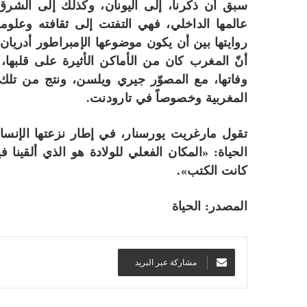
سبق أن ذكرنا، إلى اليونان، وكذلك إلى الشرق 
م
ك
عالمها الداخلي، فهي التفتت إلى ثقافته وعلومه
ت
روايتها بين أن يكون موضوعها الإمبراطور أدريان
ب
أنّ المغرب كان من الأماكن الأثيرة على قلبها
ا
وفاتها، مع المصوّر جيري ويلسن، ونتج من تلك
ت
ا
المغربية وخصوصاً في تارودنت.
ل
م
تقول مارغريت يورسنار، في إطار نزعتها الإنسان
ص
الحياة: «المكان الفعلي للولادة هو الذي ألقينا ف
ر
ي
كانت الكتب».
ة
المصدر: الحياة
مشاركة عبر البريد