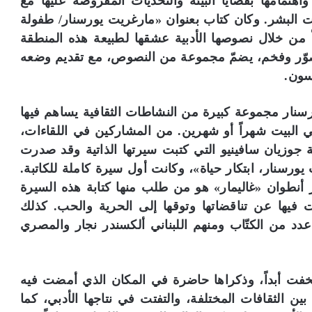
هتمامها بقضايا البيئة والتحديات المفروضة عليها مع
س
يات البشر. وكان كتاب بعنوان «مارغريت يورسنار/ طفولة
ك
ا وشمال فرنسا» صدر عام 2002 مبيّناً من خلال نصوصها الأدبية عشقها لطبيعة هذه المنطقة
ن
 مصوّر وفخم، يضمّ مجموعة من النصوص، مع تقديم وضعه
د
ر
سون.
ي
ة
نار مجموعة كبيرة من النشاطات الثقافية يساهم فيها
:
ي البيت شهراً أو شهرين. من المشاركين في اللقاءات،
ض
م
ة جوزيان سافينيو التي كتبت سيرتها الذاتية وقد صدرت
أ
ريت يورسنار، ابتكار حياة»، وكانت أول سيرة كاملة للكاتبة.
ر
 أنطوان «غاليمار» هو من طلب منها كتابة هذه السيرة
ش
ي
فيها عن تناقضاتها وتوقها إلى الحرية والحب. كذلك
ف
 عدد من الكتّاب ومنهم اللبناني ألكسندر نجار والمصري
م
ج
ل
ة
 وهج نتاجها لم يخفت أبداً، وذكراها حاضرة في المكان الذي أمضت فيه
«
 الثقافات المختلفة، والتفتت في نتاجها الأدبي، كما
ا