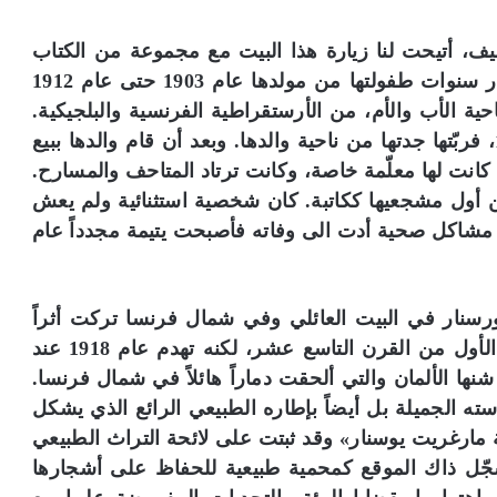
يف، أتيحت لنا زيارة هذا البيت مع مجموعة من الكتاب
والإعلاميين الفرنسيين. أمضت مارغريت يورسنار سنوات طفولتها من مولدها عام 1903 حتى عام 1912
حية الأب والأم، من الأرستقراطية الفرنسية والبلجيكية.
فقدت أمها بعد عشرة أيام من ولادتها عام 1903، فربّتها جدتها من ناحية والدها. وبعد أن قام والدها ببيع
ريس حيث كانت لها معلّمة خاصة، وكانت ترتاد المتاحف والمسارح.
ن من أول مشجعيها ككاتبة. كان شخصية استثنائية ولم يعش
 مشاكل صحية أدت الى وفاته فأصبحت يتيمة مجدداً عام
م
د
ي
ر
ورسنار في البيت العائلي وفي شمال فرنسا تركت أثراً
م
كبيراً على حياتها وإبداعها. شيّد البيت في الربع الأول من القرن التاسع عشر، لكنه تهدم عام 1918 عند
ك
شنها الألمان والتي ألحقت دماراً هائلاً في شمال فرنسا.
ت
ب
ط بهندسته الجميلة بل أيضاً بإطاره الطبيعي الرائع الذي يشكل
على أرفف
مدير مكتبة الإسكندرية: ضم أرشيف مجلة
ة
ة مارغريت يوسنار» وقد ثبتت على لائحة التراث الطبيعي
«الجسرة الثقافية» لمقتنياتنا إضافة نوعية
ا
جّل ذاك الموقع كمحمية طبيعية للحفاظ على أشجارها
ل
إ