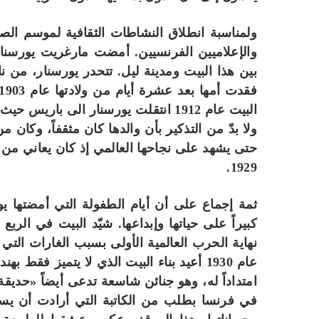
ولمناسبة انطلاق النشاطات الثقافية لموسم الص
بين هذا البيت ومدينة ليل. تتحدر يورسنار، من نا
البيت عام 1912 انتقلت يورسنار الى با
ولا بدّ من التذكير بأن والدها كان مثقفاً، وكا
حتى يشهد على نجاحها العالمي إذ كان يعاني من
ب
1929.
ا
ل
ص
ثمة إجماع على أن أيام الطفولة التي أمضتها ي
و
ر
نهاية الحرب العالمية الأولى بسبب الغارات التي 
.
.
عام 1930 أعيد بناء البيت الذي لا يتميز فق
بالصور.. “الجسرة الثقافية” 
“
امتداداً له، وهو جنائن شاسعة تدعى أيضاً «حديق
المكتبات المصرية
ا
في فرنسا بطلب من الكاتبة التي أرادت أن يس
ل
ج