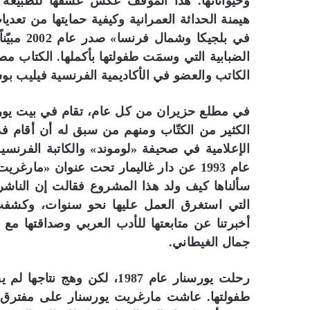
وحيواناتها. هذا الموقف عكس عشقها للطبيعة وا
س
هيمنة الحداثة العمرانية وكيفية حمايتها من تعد
ر
في بلجيك
ة
الضبابية التي وسمَت طفولتها بأكملها. الكتاب
ا
ل
الكاتب والعضو في الأكاديمية الفرنسية فيليب بو
ث
ق
في مطلع حزيران من كل عام، تقام في بيت يورس
ا
الكثير من الكتّاب ومنهم من سبق له أن أقام ف
ف
ي
الإعلامية في صحيفة «لوموند» والكاتبة الفرنسي
ة
عام 1993 عن دار غاليمار تحت عنوان «مارغ
”
سألناها كيف ولد هذا المشروع فقالت إن الناشر
ع
ل
التي استغرق العمل عليها نحو سنوات، وكشفت 
ى
أخبرتنا عن متابعتها للأدب العربي وصداقتها مع
أ
جمال الغيطاني.
ر
ف
ف
رحلت يورسنار عام 1987، لكن
ا
طفولتها. عاشت مارغريت يورسنار على مفترق بين
ل