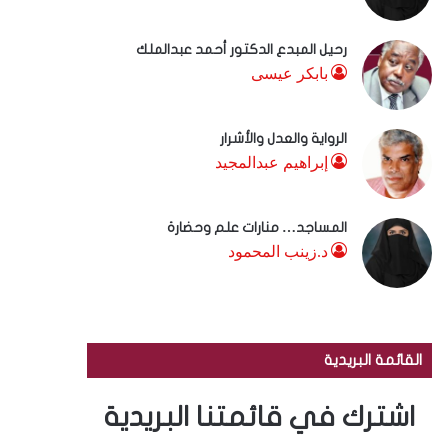
رحيل المبدع الدكتور أحمد عبدالملك
بابكر عيسى
الرواية والعدل والأشرار
إبراهيم عبدالمجيد
المساجد… منارات علم وحضارة
د.زينب المحمود
القائمة البريدية
اشترك في قائمتنا البريدية