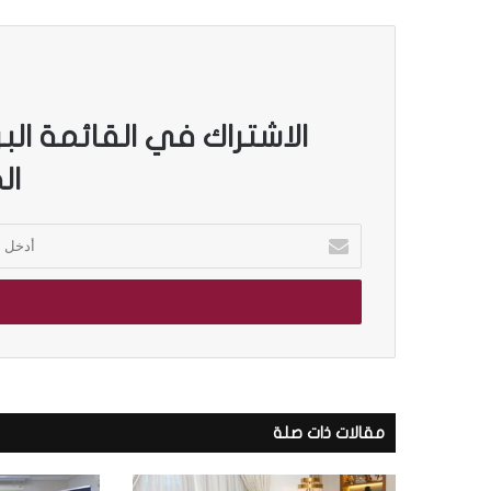
الاشتراك في القائمة الب
ال
أ
د
خ
ل
ب
ر
ي
د
ك
مقالات ذات صلة
ا
ل
إ