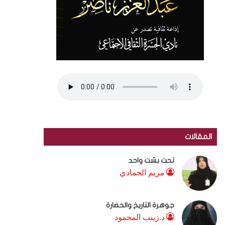
المقالات
تحت بشت واحد
مريم الحمادي
جوهرة التاريخ والحضارة
د.زينب المحمود