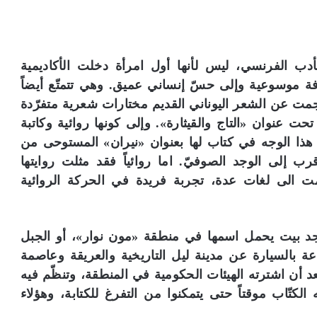
أدب الفرنسي، ليس لأنها أول امرأة دخلت الأكاديمية
يستند إلى ثقافة موسوعية وإلى حسّ إنساني عميق. وهي تتمتّع أيضاً
ترجمت عن الشعر اليوناني القديم مختارات شعرية متفرّدة
ت عنوان «التاج والقيثارة». وإلى كونها روائية وكاتبة
هذا الوجه في كتاب لها بعنوان «نيران» المستوحى من
لى الوجد الصوفيّ. اما روائياً فقد مثلت روايتها
 الى لغات عدة، تجربة فريدة في الحركة الروائية
وجد بيت يحمل اسمها في منطقة «مون نوار»، أو الجبل
ة بالسيارة عن مدينة ليل التاريخية والعريقة وعاصمة
 أن اشترته الهيئات الحكومية في المنطقة، وتنظّم فيه
لكتّاب موقتاً حتى يتمكنوا من التفرغ للكتابة، وهؤلاء