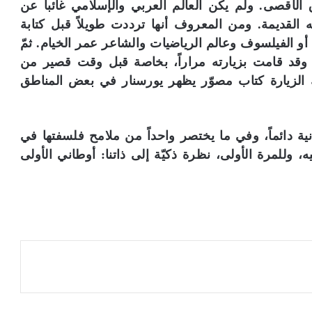
الأقصى. ولم يكن العالم العربي والإسلامي غائباً عن
ل
ج
 القديمة. ومن المعروف أنها ترددت طويلاً قبل كتابة
س
 أو الفيلسوف وعالم الرياضيات والشاعر عمر الخيام. ثمّ
ر
، وقد قامت بزيارته مراراً، بخاصة قبل وقت قصير من
ة
 الزيارة كتاب مصوّر يظهر يورسنار في بعض المناطق
ا
ل
ث
ق
ية دائماً، وفي ما يختصر واحداً من ملامح فلسفتها في
ا
يه، وللمرة الأولى، نظرة ذكيّة إلى ذاتنا: أوطاني الأولى
ف
ي
ة
»
ل
م
ق
ت
ن
ي
ا