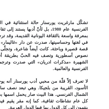
تشكّل مارغريت يورسنار حالة استثنائية في ال
الفرنسية عام 1980، بل لأنّ أدبها 
بمعرفة واسعة بالثقافة اليونانية القديمة، وقد 
في لغتها وحساسيتها، صدرت عن دار «غاليمار» تح
قصة قصيرة وباحثة، كانت أيضاً شاعرة، وتجلّى 
نصوص أسطورية وتصف فيه الحبّ بطريقة أقرب إ
الشهيرة «مذكرات ادريان» التي صدرت وترجمت
الفرنسية والعالمية.
لا تعرف إلاّ قلّة من محبي أدب يورسنار أنه ي
الأسود، القريبة من بلجيكا. وهي تبعد نصف ساع
الشمال الفرنسي. هذا البيت صار يحمل اسمها بعد
كل عام نشاطات ثقافية، كما إنه مقر يقيم فيه ا
ينتمون إلى كل الدول بما فيها الدول العربية.