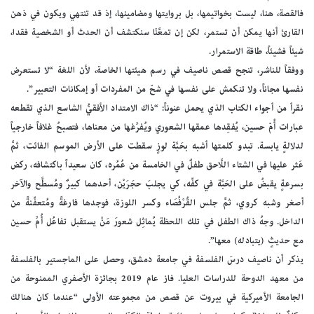
فالقصة، هنا، ليست بخواتيمها، بل بروايتها ومضامينها، إذ قد تنتهي ويكون في ذهن
القارئ أنها يمكن أن تستمر، لكن إن تمعَّنّا سنكتشف أن الحدث أو الشخصية فقدا،
شيئاً فشيئاً، طاقة الاستمرار.
ووفقاً للناشر، تنجح قصص ناصيف في رسم هيئتها الخاصة، لأن اللغة “لا تستعرض
نفسها مجاناً، ولا تنكمش على نفسها في شحّ من المفردات أو إمكانات التعبير”.
نقرأ من أجواء الكتاب الذي يحمل عنوناً: “ذاك الامتداد الأفقيُّ الشاسع الذي تقطعه
عبارات أُمّ حسين، يُفقِدها عمقها الشعوري ويُفرِّغها من معناها، فتصبحُ غلافاً خارجياً
لدلالةٍ يابسة. تبدو كلمتها أشبه بحَبَّة لوزٍ سقطت على الأرض الموسم الفائت، ثمَّ
عَثر عليها في الشتاء اللَّاحق طفلٌ في الخامسة من عُمُره، كان سعيداً باكتشافه، ركض
بسرعةٍ يقبضُ على الحَبَّة في كفِّه، كي يجلبَ حجَرَيْن، أحدهما كبيرٌ ومُسطَّح والآخر
أصغر وشبه كروي، ثمَّ جلس القُرْفُصَاء وكسر اللوزة، فوجدها فارغةً ومُتعفِّنةً من
الداخل. وجهُ ذاك الطفل في تلك اللحظة يُماثِل شعورَ مَنْ يستقبل تفاعُل أُمِّ حسين
مع حديثٍ (يتبادله) معها”.
يذكر أن ناصيف درسَ الفلسفة في جامعة دمشق، وحصل على الماجستير بالفلسفة
من معهد الدوحة للدراسات العليا. فاز عام 2019 بجائزة الأصفري الممنوحة من
الجامعة الأميركية في بيروت عن قصص من مجموعته الأولى “عندما كان هنالك