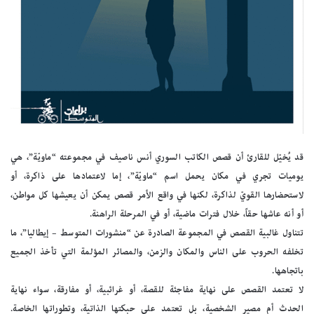
قد يُخيّل للقارئ أن قصص الكاتب السوري أنس ناصيف في مجموعته “ماويّة”، هي
يوميات تجري في مكان يحمل اسم “ماويّة”، إما لاعتمادها على ذاكرة، أو
لاستحضارها القويّ لذاكرة، لكنها في واقع الأمر قصص يمكن أن يعيشها كل مواطن،
أو أنه عاشها حقاً، خلال فترات ماضية، أو في المرحلة الراهنة.
تتناول غالبية القصص في المجموعة الصادرة عن “منشورات المتوسط – إيطاليا”، ما
تخلفه الحروب على الناس والمكان والزمن، والمصائر المؤلمة التي تأخذ الجميع
باتجاهها.
لا تعتمد القصص على نهاية مفاجئة للقصة، أو غرائبية، أو مفارقة، سواء نهاية
الحدث أم مصير الشخصية، بل تعتمد على حبكتها الذاتية، وتطوراتها الخاصة.