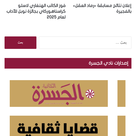
إعلان نتائج مسابقة «رماد العقل»
فوز الكاتب الهنغاري لاسلو
بالفجيرة
كراسناهوركاي بجائزة نوبل للآداب
لعام 2025
ا
ل
ب
ح
إصدارات نادي الجسرة
ث
ع
ن
: