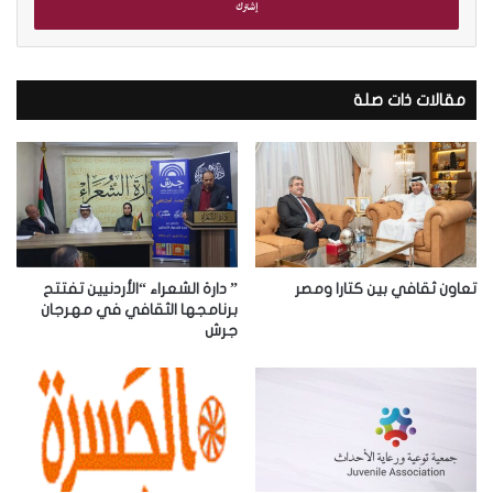
ل
ب
ر
ي
د
مقالات ذات صلة
ك
ا
ل
إ
ل
ك
ت
ر
تعاون ثقافي بين كتارا ومصر
” دارة الشعراء “الأردنيين تفتتح
و
برنامجها الثقافي في مهرجان
جرش
ن
ي