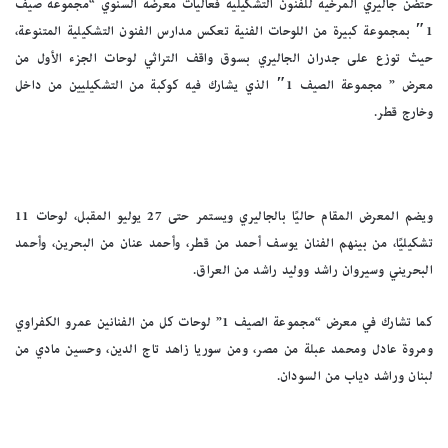
حتضن جاليري المرخية للفنون التشكيلية فعاليات معرضه السنوي “مجموعة صيف
1″ بمجموعة كبيرة من اللوحات الفنية تعكس مدارس الفنون التشكيلية المتنوعة،
حيث توزع على جدران الجاليري بسوق واقف التراثي لوحات الجزء الأول من
معرض ” مجموعة الصيف 1″ الذي يشارك فيه كوكبة من التشكيليين من داخل
وخارج قطر.
ويضم المعرض المقام حاليًا بالجاليري ويستمر حتى 27 يوليو المقبل، لوحات 11
تشكيليًا، من بينهم الفنان يوسف أحمد من قطر، وأحمد عنان من البحرين، وأحمد
البحريني وسيروان راشد ووليد راشد من العراق.
كما تشارك في معرض “مجموعة الصيف 1” لوحات كل من الفنانين عمرو الكفراوي
ومروة عادل ومحمد عبلة من مصر، ومن سوريا زاهد تاج الدين، وحسين مادي من
لبنان وراشد دياب من السودان.