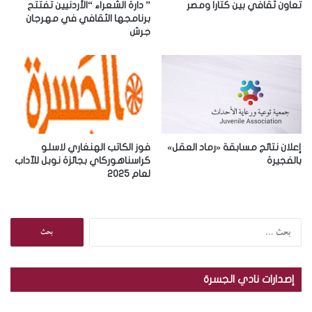
ر
تعاون ثقافي بين كتارا ومصر
” دارة الشعراء “الأردنيين تفتتح
و
برنامجها الثقافي في مهرجان
جرش
ن
ي
إعلان نتائج مسابقة «رماد العقل»
فوز الكاتب الهنغاري لاسلو
بالفجيرة
كراسناهوركاي بجائزة نوبل للآداب
لعام 2025
ا
ل
ب
ح
إصدارات نادي الجسرة
ث
ع