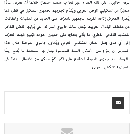
برهن جاليري على تلك القدرة عبر تجارب متصلة استطاع خلالها أن يعرض عددًا
متميِّزًا من تشكيليي الوطن العربي ويُقدّم تجاربهم لجمهور التشكيل في قطر، كما
يُحاول المعرض إتاحة الفرصة للجمهور للتعرّف على العديد من التقنيات والثقافات
من مختلف البلدان العربية، ليُمثّل بذلك جاليري الشراكة التي يُوليها القطاع الخاص
للمشهد الثقافي القطري، ما يأتي بثماره على جمهور الدوحة فيُتيح فرصة التعرّف
إلى أي مدى وصل الفنان التشكيلي العربي ويُحاول جاليري المرخية خلال هذا
المعرض أن ينوّع بين الأشكال الفنية المعاصرة وتيّاراتها المختلفة ما يُتيح أيضًا
الفرصة أمام جمهور الدوحة للاطلاع على أكبر كمّ ممكن من الأعمال الفنية في
المجال التشكيلي العربي.