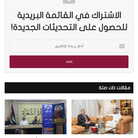
الاشتراك في القائمة البريدية
للحصول على التحديثات الجديدة!
أ
د
خ
ل
ب
ر
ي
د
مقالات ذات صلة
ك
ا
ل
إ
ل
ك
ت