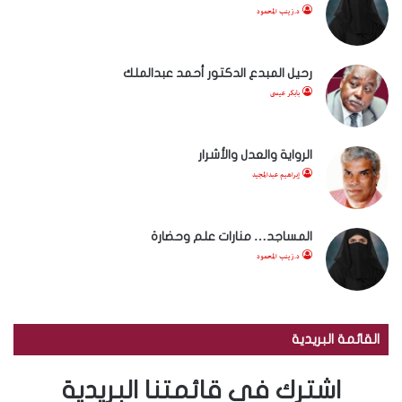
د.زينب المحمود
رحيل المبدع الدكتور أحمد عبدالملك
بابكر عيسى
الرواية والعدل والأشرار
إبراهيم عبدالمجيد
المساجد… منارات علم وحضارة
د.زينب المحمود
القائمة البريدية
اشترك في قائمتنا البريدية