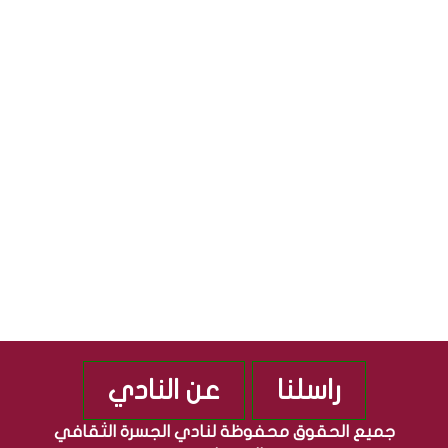
ل
ا
S
ث
ل
ق
ج
S
ا
م
ف
ه
ي
و
ة
ر
”
ي
م
ة
ن
ا
ذ
ل
2
ع
0
ر
1
ا
0
ق
ي
ة
راسلنا
عن النادي
جميع الحقوق محفوظة لنادي الجسرة الثقافي