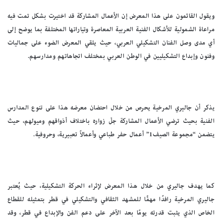
ويقول القائمون على هذا المعرض إن الأعمال المشاركة قد اختيرت بشكل تمت فيه
مراعاة الشمولية للأشكال الفنية العربية المعاصرة وتياراتها المختلفة بما يوضح إلى
أي مدى وصل الفنان التشكيلي العربي، حيث يلقي المعرض الضوء على جماليات
وفنون وإبداع التشكيليين في الوطن العربي بمختلف اتجاهاتهم ومدارسهم.
يذكر أن جاليري المرخية يحرص من خلال احتضان معرضه هذا على تنوع المدارس
الفنية بحيث ترضي الأعمال المشاركة جلّ زواره باختلاف أذواقهم وميولهم، حيث
يتضمن “مجموعة الصيف1” أعمال حفر طباعي وأعمالاً تعبيرية، وحروفية.
كما يهدف جاليري من خلال هذا المعرض لإثراء الحركة التشكيلية، حيث يُعتبر
جاليري المرخية رافدًا مهمًّا للمشهد الثقافي والتشكيلي في قطر بتمثيله للقطاع
الخاص الذي يثبت قدرته يومًا بعد الآخر على دعم الفن والإبداع في قطر، وقد