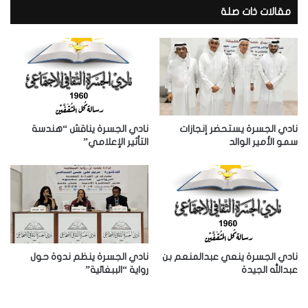
د
مقالات ذات صلة
ك
ا
ل
إ
ل
ك
ت
ر
نادي الجسرة يستحضر إنجازات
نادي الجسرة يناقش “هندسة
و
سمو الأمير الوالد
التأثير الإعلامي”
ن
ي
نادي الجسرة ينعي عبدالمنعم بن
نادي الجسرة ينظم ندوة حول
عبدالله الجيدة
رواية “الببغائية”