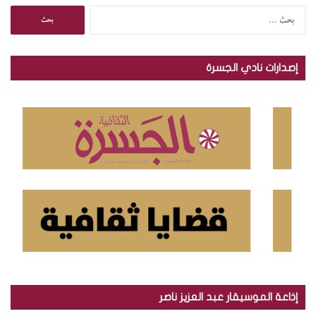
ا
ل
ب
ح
إصدارات نادي الجسرة
ث
ع
ن
:
إذاعة الموسيقار عبد العزيز ناصر