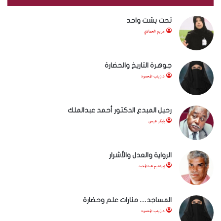
تحت بشت واحد
مريم الحمادي
جوهرة التاريخ والحضارة
د.زينب المحمود
رحيل المبدع الدكتور أحمد عبدالملك
بابكر عيسى
الرواية والعدل والأشرار
إبراهيم عبدالمجيد
المساجد… منارات علم وحضارة
د.زينب المحمود