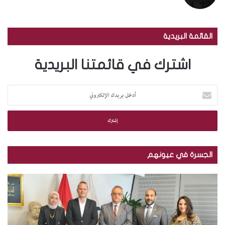
القائمة البريدية
اشترك في قائمتنا البريدية
أ
د
خ
ل
ب
ر
ي
الجسرة في عيونهم
د
ك
م
ب
ا
ك
ا
ل
ت
ل
إ
ب
ص
ل
ة
و