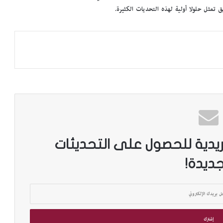
إ
 تمثل حلولا أولية لهذه التحديات الكثيرة.
س
ك
ن
د
ر
ي
ة
:
ض
م
أ
ر
ريدية للحصول على التحديثات
ش
ي
جديدة!
ف
م
ج
ل
ة
«