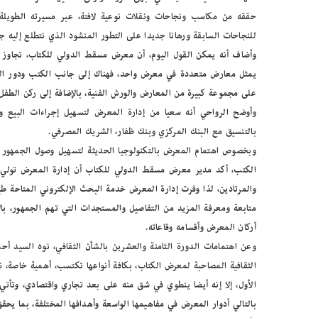
حققه من مكاسب ونجاحات ونقلات نوعية لافتة، عبر مسيرته الطويلة م
للنجاحات السابقة ورهانا جديدا على التطور المنشود الذي نتطلع إليه جم
وأضاف أنه يمكن القول اليوم، أن معرض مسقط الدولي للكتاب، تجاوز م
يمثل معارض متعددة في معرض واحد، فهناك إلى جانب الكتب ودور النشر
على مجموعة كبيرة من المعارض والورش الفنية، بالإضافة إلى ركن الطفل 
وأوضح الرواحي أنه سعيا من إدارة المعرض لتسهيل إجراءات البيع وا
بالتنسيق مع البنك المركزي وبنك ظفار، الشريك المصرفي.
وبخصوص اهتمام المعرض بالتكنولوجيا الحديثة لتسهيل وصول الجمهور إ
الكتب، أكد مدير معرض مسقط الدولي للكتاب أن إدارة المعرض تولي أه
والمرتادين، لذا وفرت إدارة المعرض خدمة البحث الإلكتروني المتاحة ط
متابعة ومعرفة المزيد من التفاصيل والمستجدات التي تهم الجمهور، بال
أركان المعرض وأقسامه وقاعاته.
وعن اهتمامات الدورة الثامنة والعشرين بالشأن الثقافي، نوه السيد 
الثقافية المصاحبة لمعرض الكتاب، بكافة أنواعها تكتسب، أهمية خاصة، 
الأول، إلا إنه أيضا ينطوي في شق منه على بعد تجاري واقتصادي، وتأتي 
بالتالي أدوار المعرض في مفاهيمها الواسعة وأهدافها المختلفة، بما يحق