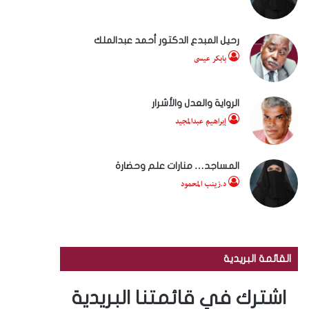
رحيل المبدع الدكتور أحمد عبدالملك
بابكر عيسى
الرواية والعدل والأشرار
إبراهيم عبدالمجيد
المساجد… منارات علم وحضارة
د.زينب المحمود
القائمة البريدية
اشترك في قائمتنا البريدية