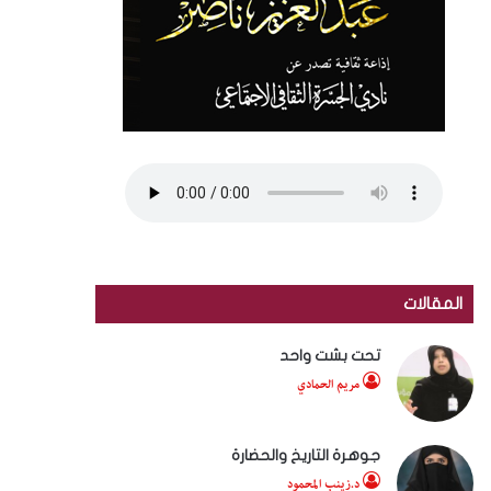
المقالات
تحت بشت واحد
مريم الحمادي
جوهرة التاريخ والحضارة
د.زينب المحمود