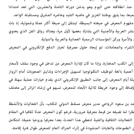
نذ انطلاقته حتى اليوم وهو يدشن دورته الثامنة والعشرين، التي تعد امتدادا
يعا، بما يليق بوطننا العزيز في ماضيه التليد وحاضره المشرق ومستقبله الواعد.
فهوم المعرض في صيغته البسيطة، لينتقل إلى صيغة أكثر عمقا وشمولية، إذ بات
 العربية والأجنبية التي يشارك بعضها لأول مرة، وهناك رواق الفن الذي يحتوي
والأسرة وركن المؤسسات الرسمية العمانية والعربية والدولية.
لشراء والمعاملات، تم إيجاد حلول مصرفية لخيار الدفع الإلكتروني في المعرض
لى الكتب المختارة، وإذا ما كان لإدارة المعرض من تدخل في وجود سقف لأسعار
مية بالغة لتوظيف التكنولوجيا لتسهيل الإجراءات وتذليل الصعوبات أمام الزوار
يلة أيام المعرض، إلى جانب التطبيق الإلكتروني الذي يقدم خيارات عملية سهلة في
إضافة إلى وجود خريطة ثلاثية الأبعاد للمعرض، تسهم في إرشاد الزائر إلى مختلف
أحمد بن سعود الرواحي مدير معرض مسقط الدولي للكتاب، بأن الفعاليات والأنشطة
نظرا لما تضيفه من قيمة معرفية ضرورية، فرغم كون المعرض حدثا ثقافيا في المقام
الفعاليات الثقافية والفنية لتعطي هذا الحدث بعدا معرفيا وروحيا عميقا، لتتكامل
ق الطموحات والغايات المنشودة في إثراء الحراك العام للمعرض طوال فترة إقامته.