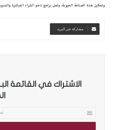
ج
وتمكين هذه الصناعة الحيوية، ولعل برامج دعم الشراء المباشرة والتسويق
س
ر
ة
ا
مشاركة عبر البريد
ل
ث
ق
ا
ف
ي
ة
”
الاشتراك في القائمة الب
ع
ل
ال
ى
أ
ر
أ
ف
د
ف
خ
ا
ل