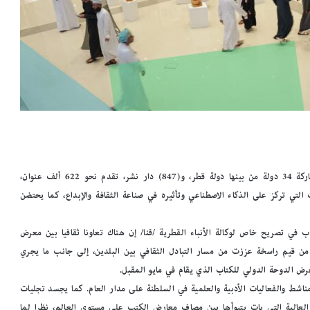
تتواصل فعاليات معرض مسقط الدولي للكتاب في دورته الـ 28، بمشاركة 34 دولة من بينها دولة قطر، و(847) دار نشر، تقدم نحو 622 ألف عنوان،
 مجموعة من الفعاليات التي تركز على الذكاء الاصطناعي وتأثيره في صناعة الثقافة والإبداع، كما يحتضن
ي تصريح خاص لوكالة الأنباء القطرية /قنا/ إن هناك تعاونا ثقافيا بين معرض
 قيم راسخة عززت من مسار التبادل الثقافي بين البلدين، إلى جانب ما يجري
ض الدوحة الدولي للكتاب الذي يقام في مايو المقبل.
مناشط والفعاليات الأدبية والعلمية في السلطنة على مدار العام. كما يجسد تجليات
ة العالية التي بات يتبوأها بين مصاف معارض الكتب على مستوى العالم، نظرا لما