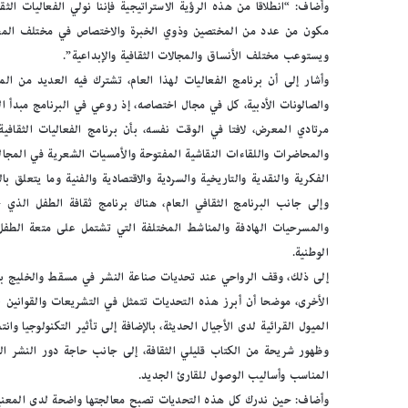
وأضاف: “انطلاقا من هذه الرؤية الاستراتيجية فإننا نولي الفعاليات ال
مكون من عدد من المختصين وذوي الخبرة والاختصاص في مختلف المجالا
ويستوعب مختلف الأنساق والمجالات الثقافية والإبداعية”.
وأشار إلى أن برنامج الفعاليات لهذا العام، تشترك فيه العديد من ا
والصالونات الأدبية، كل في مجال اختصاصه، إذ روعي في البرنامج مبدأ ا
والمحاضرات واللقاءات النقاشية المفتوحة والأمسيات الشعرية في المجا
الفكرية والنقدية والتاريخية والسردية والاقتصادية والفنية وما يتعلق ب
ب
والمسرحيات الهادفة والمناشط المختلفة التي تشتمل على متعة الطفل 
ا
ل
الوطنية.
ص
إلى ذلك، وقف الرواحي عند تحديات صناعة النشر في مسقط والخليج بشك
و
الأخرى، موضحا أن أبرز هذه التحديات تتمثل في التشريعات والقوانين ا
ر
.
الميول القرائية لدى الأجيال الحديثة، بالإضافة إلى تأثير التكنولوجيا و
.
وظهور شريحة من الكتاب قليلي الثقافة، إلى جانب حاجة دور النشر ال
بالصور.. “الجسرة الثقافية” 
“
المناسب وأساليب الوصول للقارئ الجديد.
المكتبات المصرية
ا
وأضاف: حين ندرك كل هذه التحديات تصبح معالجتها واضحة لدى المعنيين،
ل