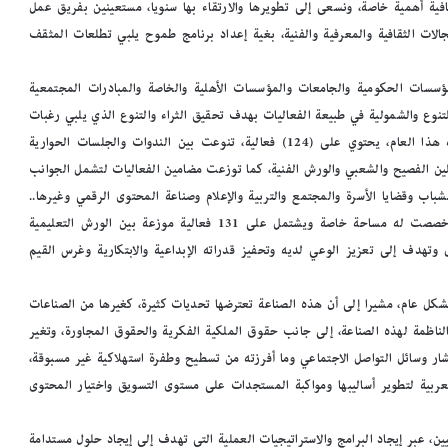
ثقافية أهمية خاصة، ونسعى إلى تطويرها والارتقاء بها سنويا، مستعينين بفريق عمل
ت الثقافية والمعرفية والفنية، بغية إعداد برنامج طموح يلبي تطلعات المثقف
لمؤسسات الحكومية والجامعات والمؤسسات الأهلية والخاصة والمبادرات المجتمعية
لتنوع والشمولية في طبيعة الفعاليات بهدف تحقيق الثراء والتنوع الذي يلبي رغبات
مرتادي المعرض، لافتا في الوقت نفسه، بأن برنامج الفعاليات الثقافية هذا العام، يحتوي على (124) فعالية، تنوعت بين الندوات والجلسات الحوارية
لين الفصيح والشعبي والورش الفنية، كما توزعت مضامين الفعاليات لتشمل الجوانب
الشباب وقضايا الأسرة والمجتمع والتربية والإعلام وصناعة المحتوى الرقمي وغيرها..
وإلى جانب البرنامج الثقافي العام، هناك برنامج ثقافة الطفل الذي خصصت له مساحة خاصة ويشتمل على 131 فعالية موزعة بين الورش التعليمية
م
وتهدف إلى تعزيز الوعي لديه وتحفيز قدراته الإبداعية والابتكارية وغرس القيم
د
ي
ر
ل عام، مشيرا إلى أن هذه الصناعة تعترضها تحديات كثيرة، كغيرها من الصناعات
م
لناظمة لهذه الصناعة، إلى جانب حقوق الملكية الفكرية والحقوق المجاورة، وتغير
ك
ت
انتشار وسائل التواصل الاجتماعي وما أفرزته من تسطيح وطفرة استهلاكية غير مسبوقة،
ب
عربية لتطوير أساليبها ومواكبة المستجدات على مستوى التسويق واختيار المحتوى
على أرفف
مدير مكتبة الإسكندرية: ضم أرشيف مجلة
ة
«الجسرة الثقافية» لمقتنياتنا إضافة نوعية
ا
 عبر إيجاد البرامج والاستراتيجيات العملية التي تهدف إلى إيجاد حلول مستدامة
ل