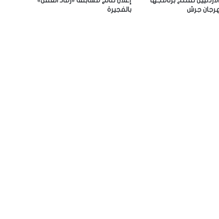
الأردنيين تفتتح برنامجها
إعلان نتائج مسابقة «رماد العقل»
رجان جرش
بالفجيرة