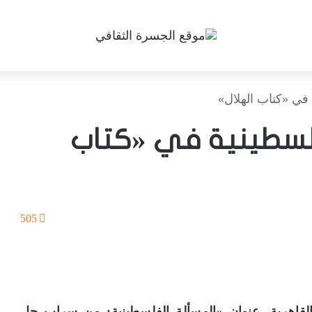
في «كتاب الهلال»
لسطينية في «كتاب
505
لقاهرية، عنوان «المسألة الفلسطينية: من سراب حل