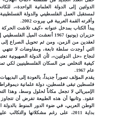
الدولتين إلى الدولة العلمانية الواحدة»، ل
لمستقبل العمل الفلسطيني والدولة الفسلطينية، 
وأقرته القمة العربية في بيروت 2002.
يبدأ الكتاب بمدخل عنوانه «كيف تلاشت الحركة 
حزيران (يونيو) 1967 أنعشت الميل
لعقدين من الزمن، ومن ثم تحويل الصراع إلى ص
التي أوجدت سلطة تابعة، ومفاوضات لا تنتهي من 
لنجاح «حل الدولتين»، لأن الدولة الصهيونية ت
كيفية التخلص من السكان الفلسطينيين لكي تم
عام 1967.
يقدم المؤلف تصوراً جديداً، بالعودة إلى البديهيا
فلسطين تبقى فلسطين، دولة علمانية ديموقراطي
الإمبريالي لا تجعل مكاناً لحلول وسط، وهذا ال
عقود. وثانيها أن هذه الطبيعة تفرض أن تتجاوز
الوطن العربي، في ضوء الدور المنوط بالدولة ا
بداية 2011، على رغم مشكلاتها والتكال