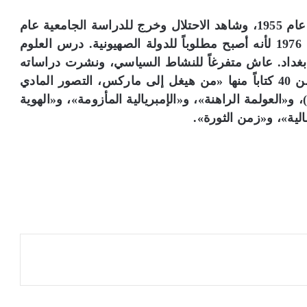
سلامة كيلة ولد في مدينة بيرزيت في فلسطين عام 1955، وشاهد الاحتلال وخرج للدراسة الجامعية عام
1973 ولم يعد يستطيع العودة إلى فلسطين عام 1976 لأنه أصبح مطلوباً للدولة الصهيونية. درس العلوم
بغداد. عاش متفرغاً للنشاط السياسي، ونشرت دراساته
في أغلب الصحف والمجلات العربية. وله أكثر من 40 كتاباً منها «من هيغل إلى ماركس، التصور المادي
 و«العولمة الراهنة»، و«الإمبريالية المأزومة»، و«الهوية
الية»، و«زمن الثورة».