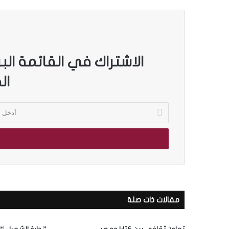
الاشتراك في القائمة الب
ال
أ
د
خ
ل
ب
ر
ي
د
ك
مقالات ذات صلة
ا
ل
إ