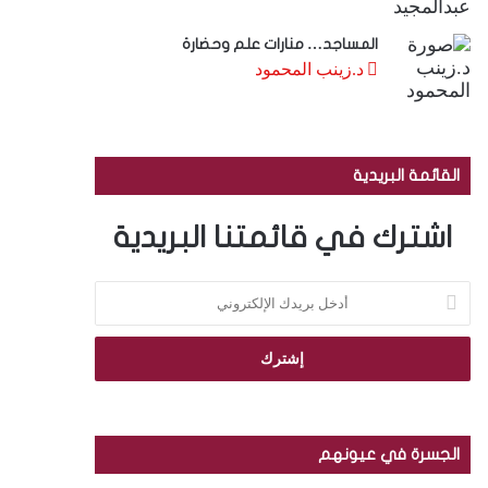
المساجد… منارات علم وحضارة
د.زينب المحمود
القائمة البريدية
اشترك في قائمتنا البريدية
أ
د
خ
ل
ب
ر
ي
د
الجسرة في عيونهم
ك