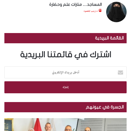
المساجد… منارات علم وحضارة
د.زينب المحمود
القائمة البريدية
اشترك في قائمتنا البريدية
أ
د
خ
ل
ب
ر
ي
الجسرة في عيونهم
د
ك
م
ب
ا
ك
ا
ل