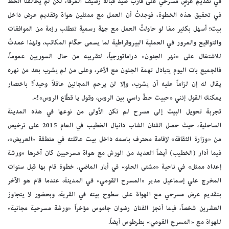
في تقديم عرضٍ مسرحي على قارب صيد قبالة رصيف المرفأ، لكن لم يحالفنا الحظ
في تحقيق هذه الخطوة، فوجدتُ أن العمل مع ممثلين هواة وتقديم عرض داخل
بيت؛ أسهل بكثير ممّا لو حاولتُ العمل مع جهة رسمية تتطلب رزمة من الموافقات
والتواقيع والمرور في العملية البيروقراطية لما يسمى حكّام المكاتب، ولهذا عمدتُ
للاشتغال على «نهر الجنون» دراماتورجياً، لتقريبه من حال السوريين عموماً،
فالجميع بات اليوم يتبادل تهمة الجنون مع الآخر، وعلى من لم يشرب بعد من نهره
يقال له إن لزاماً عليه أن يشرب، وإلا لن يرحم المجانين عاقلاً وحيداً! باختصار
يمكنك القول إنني «حبيت حطّ راسي بين الروس، وقول يا قطّاع الروس»!».
تجربة تحويل البيت إلى مسرح لم تكن الأولى من نوعها في هذه المدينة
الساحلية، حيث حصل الفنان الشاب دانيال الخطيب في العام 2015 على ترخيص
من «وزارة الثقافة» لإقامة محترف باسمه داخل بيت عائلته في منطقة «العريض»،
فيما أدار (الخطيب) أيضاً العديد من الورش مع هواة مسرحيين كان آخرها «ورشة
إعداد ممثل» في ناحية «مشتى الحلو» في أيار الماضي. خطوة قام بها قبل سنوات
المخرج علي إسماعيل مدير «المسرح القومي» في المدينة، عندما قام هو الآخر
بتقديم عرض مسرحي مع الهواة على سطوح بيته في القرية، وبحضور لا يتجاوز
العشرين شخصاً، فيما أنجز الفنان رضوان جاموس مؤخراً «ورشة مسرحية مجانية»
للهواة مع «المسرح القومي» بطرطوس أيضاً.