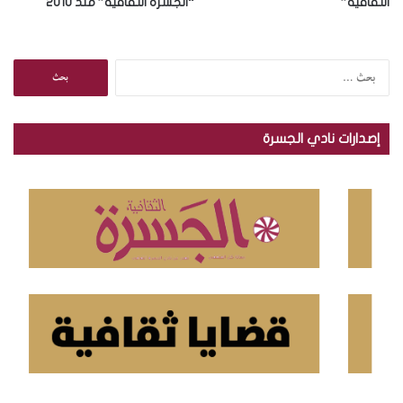
الثقافية”
“الجسرة الثقافية” منذ 2010
ا
ل
ب
ح
إصدارات نادي الجسرة
ث
ع
ن
: