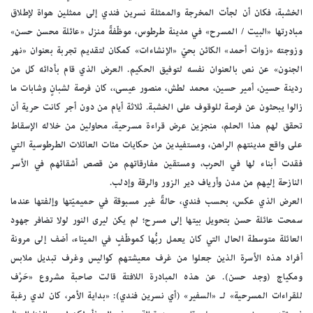
الخشبة، فكان أن لجأت المخرجة والممثلة نسرين فندي إلى ممثلين هواة لإطلاق
مبادرتها «البيت / المسرح» في مدينة طرطوس، موظّفةً منزل «عائلة محسن حسن»
وزوجته «زوات أحمد» الكائن بحيّ «الإنشاءات» كمكان لتقديم تجربة بعنوان «نهر
الجنون» عن نص بالعنوان نفسه لتوفيق الحكيم. العرض الذي قام بأدائه كل من
ردينة حسين، أمير حسين، محمد لطش، منصور عيسى،، كان فرصة لشبانٍ وشابات ما
زالوا يبحثون عن فرصة للوقوف على الخشبة. ثلاثة أيام من دون أجر كانت حرية أن
تحقق لهم هذا الحلم، منجزين عرض قراءة مسرحية، محاولين من خلاله الإسقاط
على واقع مدينتهم الراهن، ومستفيدين من حكايات مئات العائلات الطرطوسية التي
فقدت أبناء لها في الحرب، ومستقين مفارقاتهم من قصص أشقائهم في الأسر
النازحة إليهم من مدن وأرياف دير الزور والرقة وإدلب.
العرض الذي عكس، بحسب فندي، حالةً غير مسبوقة في حميميّتها وإلفتها عندما
سمحت عائلة حسن بتحويل بيتها إلى مسرح؛ لم يكن ليرى النور لولا تضافر جهود
العائلة متوسطة الحال التي كان يعمل ربُّها كموظّفٍ في الميناء، أضف إلى مرونة
أفراد هذه الأسرة الذين جعلوا من غرف معيشتهم كواليس وغرف تبديل ملابس
ومكياج (وجد حسن). عن هذه المبادرة اللافتة قالت صاحبة مشروع «حَرْف
للقراءات المسرحية» لـ «السفير» (أي نسرين فندي): «بداية الأمر، كان لدي رغبة