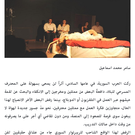
سامر محمد اسماعيل
ركت الحرب السورية، في عامها السادس، أثراً لن يمحى بسهولة على المحترف
المسرحي للبلاد، دافعةً البعض من ممثلين ومخرجين إلى الانكفاء والبحث عن لقمة
عيشهم عبر العمل في التلفزيون أو الدوبلاج، بينما رفض البعض الآخر الانصياع لهذا
الحال، متجاوزين فكرة العمل مع ممثلين محترفين، نحو مدّ جسور جديدة لهواة لا
يبغون سوى فرصة للصعود إلى المنصة، ومن دون تقاضي أي أجر على ما يصرفونه
من وقت داخل صالات التدريب.
الرفض لهذا الواقع الشاحب للريبرتوار السوري جاء من عشاقٍ حقيقيين لفن