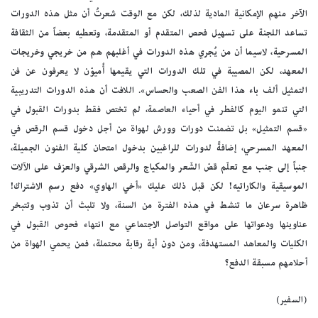
الآخر منهم الإمكانية المادية لذلك، لكن مع الوقت شعرتُ أن مثل هذه الدورات
تساعد اللجنة على تسهيل فحص المتقدم أو المتقدمة، وتعطيه بعضاً من الثقافة
المسرحية، لاسيما أن من يُجري هذه الدورات في أغلبهم هم من خريجي وخريجات
المعهد، لكن المصيبة في تلك الدورات التي يقيمها أُميوّن لا يعرفون عن فن
التمثيل ألف باء هذا الفن الصعب والحساس». اللافت أن هذه الدورات التدريبية
التي تنمو اليوم كالفطر في أحياء العاصمة، لم تختص فقط بدورات القبول في
«قسم التمثيل» بل تضمنت دورات وورش لهواة من أجل دخول قسم الرقص في
المعهد المسرحي، إضافةً لدورات للراغبين بدخول امتحان كلية الفنون الجميلة،
جنباً إلى جنب مع تعلّم قصّ الشَعر والمكياج والرقص الشرقي والعزف على الآلات
الموسيقية والكاراتيه! لكن قبل ذلك عليك «أخي الهاوي» دفع رسم الاشتراك!
ظاهرة سرعان ما تنشط في هذه الفترة من السنة، ولا تلبث أن تذوب وتتبخر
عناوينها ودعواتها على مواقع التواصل الاجتماعي مع انتهاء فحوص القبول في
الكليات والمعاهد المستهدفة، ومن دون أية رقابة محتملة، فمن يحمي الهواة من
أحلامهم مسبقة الدفع؟
(السفير)