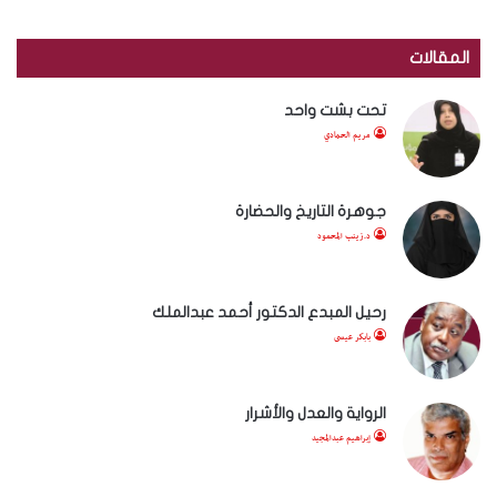
المقالات
تحت بشت واحد
مريم الحمادي
جوهرة التاريخ والحضارة
د.زينب المحمود
رحيل المبدع الدكتور أحمد عبدالملك
بابكر عيسى
الرواية والعدل والأشرار
إبراهيم عبدالمجيد