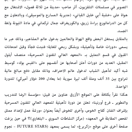
التصوير في مسلسلات التلفزيون، آثر صاحب «مدينة من ثلاثة فصول» الاشتغال مع
هواة على «خشبة أبي خليل القباني» (مديرية المسارح والموسيقى)، وبالتعاون مع
كل من الدراماتورج براءة زريق، والكوريغراف جمال تركماني في مادة الليونة ولغة
الجسد.
بالمقابل يستغل البعض واقع الهواة والحالمين بدخول عالم المشاهير، وذلك عبر ما
يسمى «دورات خاصة وتأهيلية» وبشكل ربحي للغاية؛ فنبتت فجأة وقبل امتحانات
القبول في قسم التمثيل بـ «المعهد العالي للفنون المسرحية» منتصف أيلول
المقبل، العديد من دورات أعلن أصحابها عن أنفسهم على «الفيس بوك» كوسيط
شبه أكيد لتأهيل الشباب لدخول عالم الاحتراف، وذلك مقابل دفع مبالغ مالية
تتراوح بين 35 ألف ومئة ألف ليرة سورية (ما يعادل 200 دولار أميركي) للدورة
الواحدة.
هكذا نقرأ بكثافة على الموقع الأزرق عناوين من قبيل: «مؤسسة الرضا للتدريب
والتطوير ـ فرع أورنينا» تعلن عن دورة تأهيلية للمعهد العالي للفنون المسرحية
بإشراف الفنان كفاح الخوص، وأخرى للخوض أيضاً بعنوان «ورشة عمل لإعداد ممثل
لفحص المقابلة في المعهد» (مركز النشاطات السوري ـ البلغاري)!؟ في حين بزغت
صفحة أخرى على موقع «زكربرغ» لما يسمى بمعهد (FUTURE STARS – نجوم