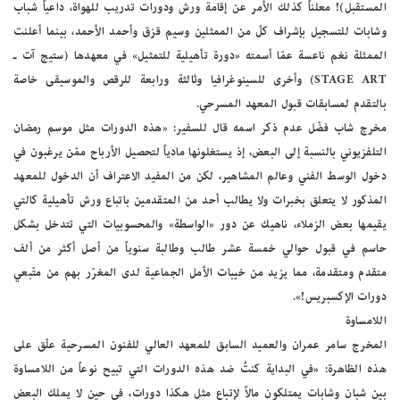
المستقبل)! معلناً كذلك الأمر عن إقامة ورش ودورات تدريب للهواة، داعياً شباب
وشابات للتسجيل بإشراف كلّ من الممثلين وسيم قزق وأحمد الأحمد، بينما أعلنت
الممثلة نغم ناعسة عمّا أسمته «دورة تأهيلية للتمثيل» في معهدها (ستيج آت ـ
STAGE ART) وأخرى للسينوغرافيا وثالثة ورابعة للرقص والموسيقى خاصة
بالتقدم لمسابقات قبول المعهد المسرحي.
مخرج شاب فضّل عدم ذكر اسمه قال للسفير: «هذه الدورات مثل موسم رمضان
التلفزيوني بالنسبة إلى البعض، إذ يستغلونها مادياً لتحصيل الأرباح ممّن يرغبون في
دخول الوسط الفني وعالم المشاهير، لكن من المفيد الاعتراف أن الدخول للمعهد
المذكور لا يتعلق بخبرات ولا يطالب أحد من المتقدمين باتباع ورش تأهيلية كالتي
يقيمها بعض الزملاء، ناهيك عن دور «الواسطة» والمحسوبيات التي تتدخل بشكل
حاسم في قبول حوالي خمسة عشر طالب وطالبة سنوياً من أصل أكثر من ألف
متقدم ومتقدمة، مما يزيد من خيبات الأمل الجماعية لدى المغرّر بهم من متّبعي
دورات الإكسبريس!».
اللامساوة
المخرج سامر عمران والعميد السابق للمعهد العالي للفنون المسرحية علّق على
هذه الظاهرة: «في البداية كنتُ ضد هذه الدورات التي تبيح نوعاً من اللامساوة
بين شبان وشابات يمتلكون مالاً لإتباع مثل هكذا دورات، في حين لا يملك البعض