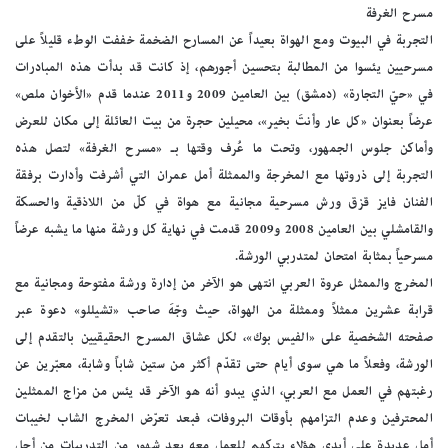
مسرح الغرفة
التجربة في البيوت ومع الهواة بعيداً عن المسارح الضخمة خففت الوطء قليلاً على
مسرحيين يئسوا من المطالبة بتحسين أجورهم، إذ كانت قد بدأت هذه المبادرات
في «حيّ التجارة» (دمشق) بين العامين 2009 و2011 عندما قدم «الأخوان ملص»
عرضاً بعنوان «كل عار وأنتَ بخير»، محيلين حجرة من بيت العائلة إلى مكان للعرض
وأماكن جلوس الجمهور، وتحت ما عُرف وقتها بـ «مسرح الغرفة» لتصل هذه
التجربة إلى ذروتها مع المخرجة والممثلة أمل عمران التي أشرفت وأدارت برفقة
الفنان فايز قزق ورش مسرحية مجانية مع هواة في كلّ من اللاذقية والحسكة
والقامشلي بين العامين 2008 و2009 قدمت في نهاية كل ورشة منها ما يشبه عرضاً
مسرحياً بمثابة امتحان لمتدربي الورشة.
المخرج والممثل عروة العربي انتهى هو الآخر من إدارة ورشة مفتوحة ومجانية مع
قرابة عشرين ممثلاً وممثلة من الهواة، حيث وجّهَ صاحب «تشيللو» دعوة عبر
صفحته الشخصية على «الفيس بوك»، لكل عشاق المسرح الحقيقيين بالتقدم إلى
الورشة، وفعلاً ما هي سوى أيام حتى تقدّم أكثر من ستين شاباً وشابة، معبّرين عن
رغبتهم في العمل مع العربي، الذي يبدو أنه هو الآخر قد يئس من مزاج الممثلين
المحترفين وعدم التزامهم بأوقات البروفات، فبعد تعرّض المخرج الشاب لخيبات
أمل عديدة على أيدي هؤلاء بتركهم للعمل معه بعد شهور من التدريبات من أجل