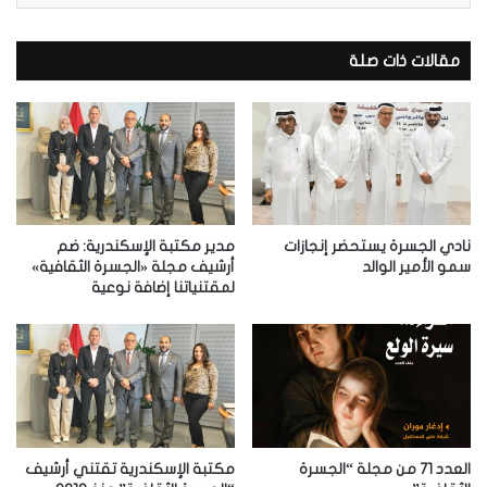
ر
ي
د
مقالات ذات صلة
ك
ا
ل
إ
ل
ك
ت
ر
نادي الجسرة يستحضر إنجازات
مدير مكتبة الإسكندرية: ضم
و
سمو الأمير الوالد
أرشيف مجلة «الجسرة الثقافية»
لمقتنياتنا إضافة نوعية
ن
ي
العدد 71 من مجلة “الجسرة
مكتبة الإسكندرية تقتني أرشيف