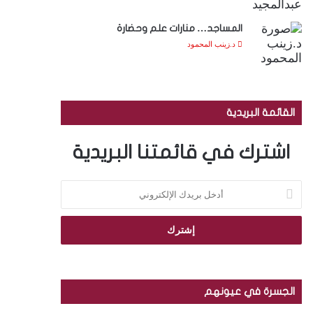
المساجد… منارات علم وحضارة
د.زينب المحمود
القائمة البريدية
اشترك في قائمتنا البريدية
أ
د
خ
ل
ب
ر
ي
د
الجسرة في عيونهم
ك