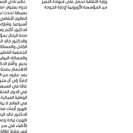
ص
وزارة الثقافة تحصل على شهادة التميز
‎نظّم نادي الج
ل
ر
من المؤسسة الأوروبية لإدارة الجودة
ندوة بعنوان /ص
ك
ي
بسيطة تحدث تغيي
ت
الصالون الثقافي
ة
ر
أسبوعيا.
و
الدكتور أكثم ي
صحة الرجال بمؤ
ن
والدكتور خالد ا
ي
الكلى والمسالك 
الجمعية القطرية
والمسالك البولية،
بديع. ‎وأشار
الاهتمام بصحة ا
بعد عقود من الت
في الدول المتقد
في العالم لا يرا
ظهرت زيادة وعي
للأطباء في سن أ
ليس فقط إطالة ا