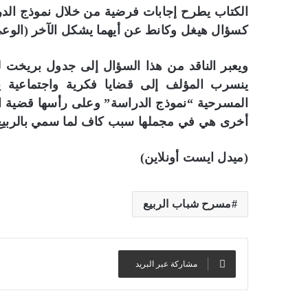
ب
الكتاب يطرح إجابات فرضية من خلال نموذج الدر
ا
كسؤال هيغل وكانط عن أيهما يشكل الآخر (الوعي 
ل
ص
ويعبر الناقد من هذا السؤال إلى جدول بريخت ل
و
ر
ينسرب المؤلف إلى قضايا فكرية واجتماعية 
.
المسرحية “نموذج الدراسة” وعلى رأسها قضية ال
.
أخرى هي في مجملها سبب كاف لما سمي بالربيع 
بالصور.. “الجسرة الثقافية” 
“
المكتبات المصرية
ا
ل
(ميدل ايست أونلاين)
ج
س
ر
مسرح شباب الربيع
ة
ا
ل
ث
مشاركة عبر البريد
ق
ا
ف