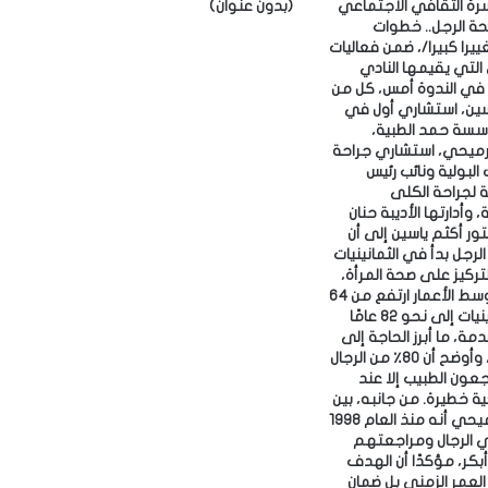
ا
سرة الثقافي الاجتماعي
(بدون عنوان)
ف
حة الرجل.. خطوات
ي
را كبيرا/، ضمن فعاليات
 التي يقيمها النادي
ة
 ‎وشارك في الندوة أمس، كل من
»
اسين، استشاري أول في
ل
سسة حمد الطبية،
م
لرميحي، استشاري جراحة
ق
البولية ونائب رئيس
ت
 لجراحة الكلى
ن
 وأدارتها الأديبة حنان
ي
 الدكتور أكثم ياسين إلى أن
ا
لرجل بدأ في الثمانينيات
ت
ركيز على صحة المرأة،
لافتًا إلى أن متوسط الأعمار ارتفع من 64
ن
عامًا في السبعينيات إلى نحو 82 عامًا
ا
مة، ما أبرز الحاجة إلى
إ
الوقاية المبكرة، وأوضح أن 80٪ من الرجال
ض
جعون الطبيب إلا عند
ا
ظهور أزمات صحية خطيرة. ‎من جانبه، بين
ف
الدكتور خالد الرميحي أنه منذ العام 1998
ة
 الرجال ومراجعتهم
ن
بكر، مؤكدًا أن الهدف
و
لعمر الزمني بل ضمان