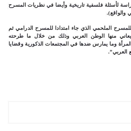
م
اسة لأسئلة فلسفية تاريخية وأيضا في نظريات المسرح
د
والواقع).
ي
ر
لمسرح الملحمي الذي جاء امتدادا للمسرح الدرامي ثم
م
ك
يعاني منها الوطن العربي وذلك من خلال ما طرحته
ت
مرأة وما يمارس ضدها في المجتمعات الذكورية وقضايا
ب
العربي”.
على أرفف
مدير مكتبة الإسكندرية: ضم أرشيف مجلة
ة
«الجسرة الثقافية» لمقتنياتنا إضافة نوعية
ا
ل
إ
س
ك
ن
د
ر
ي
ة
:
ض